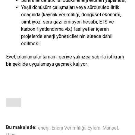
Santrallerde atık ısı odaklı enerji etütleri yapılması,
Yeşil dönüşüm çalışmaları veya sürdürülebilirlik
odağında (kaynak verimliliği, döngüsel ekonomi,
simbiyoz, sera gazı emisyon hesabı, ETS ve
karbon fiyatlandırma vb.) faaliyetler içeren
projelerde enerji yöneticilerinin sürece dahil
edilmesi.
Evet, planlamalar tamam, geriye yalnızca sabırla istikrarlı
bir şekilde uygulamaya geçmek kalıyor.
,
,
,
,
Bu makalede:
enerji
Enerji Verimliliği
Eylem
Manşet
Plan