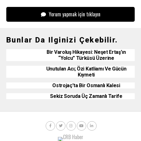
Yorum yapmak için tıklayın
Bunlar Da Ilginizi Çekebilir.
Bir Varoluş Hikayesi: Neşet Ertaş’ın
“Yolcu” Türküsü Üzerine
Unutulan Acı; Özi Katliamı Ve Gücün
Kıymeti
Ostrojaç’ta Bir Osmanlı Kalesi
Sekiz Soruda Üç Zamanlı Tarife