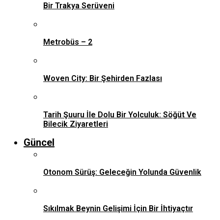
Bir Trakya Serüveni
Metrobüs – 2
Woven City: Bir Şehirden Fazlası
Tarih Şuuru İle Dolu Bir Yolculuk: Söğüt Ve
Bilecik Ziyaretleri
Güncel
Otonom Sürüş: Geleceğin Yolunda Güvenlik
Sıkılmak Beynin Gelişimi İçin Bir İhtiyaçtır