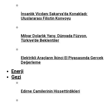
İnsanlık Vicdanı Sakarya’da Konakladı:
Uluslararası Filistin Konvoyu
Milyar Dolarlık Yarış: Dünyada Füzyon,
Türkiye’de Beklentiler
Elektrikli Araçların İkinci El Piyasasında Gerçek
Değerleme
Enerji
Gezi
Edirne Camilerinin Hissettirdikleri