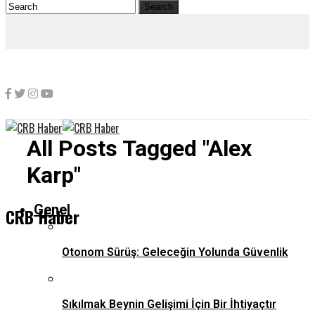
All Posts Tagged "Alex
Karp"
Genel
CRB Haber
Otonom Sürüş: Geleceğin Yolunda Güvenlik
Sıkılmak Beynin Gelişimi İçin Bir İhtiyaçtır