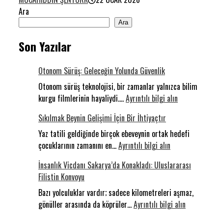
Ara
Ara
Son Yazılar
Otonom Sürüş: Geleceğin Yolunda Güvenlik
Otonom sürüş teknolojisi, bir zamanlar yalnızca bilim
:
kurgu filmlerinin hayaliydi.…
Ayrıntılı bilgi alın
Otonom
Sıkılmak Beynin Gelişimi İçin Bir İhtiyaçtır
Sürüş:
Geleceğin
Yaz tatili geldiğinde birçok ebeveynin ortak hedefi
:
Yolunda
çocuklarının zamanını en…
Ayrıntılı bilgi alın
Sıkılmak
Güvenlik
İnsanlık Vicdanı Sakarya’da Konakladı: Uluslararası
Beynin
Filistin Konvoyu
Gelişimi
İçin
Bazı yolculuklar vardır; sadece kilometreleri aşmaz,
Bir
:
gönüller arasında da köprüler…
Ayrıntılı bilgi alın
İhtiyaçtır
İnsanlık