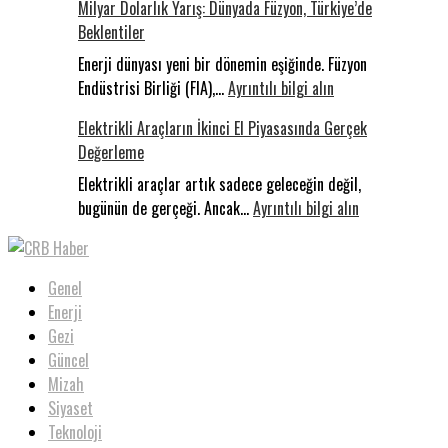
Milyar Dolarlık Yarış: Dünyada Füzyon, Türkiye’de
Vicdanı
Beklentiler
Sakarya’da
Konakladı:
Enerji dünyası yeni bir dönemin eşiğinde. Füzyon
:
Uluslararas
Endüstrisi Birliği (FIA),…
Ayrıntılı bilgi alın
Milyar
Filistin
Elektrikli Araçların İkinci El Piyasasında Gerçek
Dolarlık
Konvoyu
Değerleme
Yarış:
Dünyada
Elektrikli araçlar artık sadece geleceğin değil,
Füzyon,
:
bugünün de gerçeği. Ancak…
Ayrıntılı bilgi alın
Türkiye’de
Elektrikli
Beklentiler
Araçların
İkinci
Genel
El
Enerji
Piyasasında
Gezi
Gerçek
Güncel
Değerleme
Mizah
Siyaset
Teknoloji