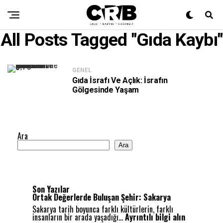
All Posts Tagged "gıda Kaybı"
GENEL
Gıda İsrafı Ve Açlık: İsrafın
Gölgesinde Yaşam
Ara
Ara
Son Yazılar
Ortak Değerlerde Buluşan Şehir: Sakarya
Sakarya tarih boyunca farklı kültürlerin, farklı
:
insanların bir arada yaşadığı…
Ayrıntılı bilgi alın