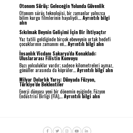
O
r
Otonom Sürüş: Geleceğin Yolunda Güvenlik
t
Otonom sürüş teknolojisi, bir zamanlar yalnızca
a
bilim kurgu filmlerinin hayaliydi.…
Ayrıntılı bilgi
k
:
alın
D
O
e
t
Sıkılmak Beynin Gelişimi İçin Bir İhtiyaçtır
ğ
o
e
Yaz tatili geldiğinde birçok ebeveynin ortak hedefi
n
:
r
çocuklarının zamanını en…
Ayrıntılı bilgi alın
o
S
l
m
ı
e
İnsanlık Vicdanı Sakarya’da Konakladı:
S
k
r
Uluslararası Filistin Konvoyu
ü
ı
d
r
Bazı yolculuklar vardır; sadece kilometreleri aşmaz,
l
e
ü
:
gönüller arasında da köprüler…
Ayrıntılı bilgi alın
m
B
ş
İ
a
u
:
n
Milyar Dolarlık Yarış: Dünyada Füzyon,
k
l
G
s
Türkiye’de Beklentiler
B
u
e
a
e
ş
Enerji dünyası yeni bir dönemin eşiğinde. Füzyon
l
n
:
y
a
Endüstrisi Birliği (FIA),…
Ayrıntılı bilgi alın
e
l
M
n
n
c
ı
i
i
Ş
e
k
l
n
e
ğ
V
y
G
h
i
i
a
e
i
n
c
r
l
r
Y
d
D
i
:
o
a