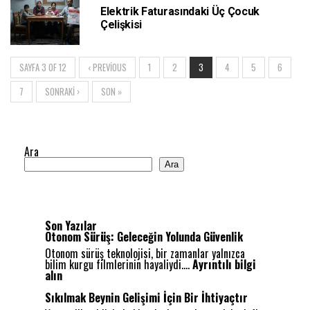
Elektrik Faturasındaki Üç Çocuk
Çelişkisi
SAYFA 3 OF 12
‹ PREVIOUS
1
2
3
4
5
6
7
SONRAKI ›
SON »
Ara
Ara
Son Yazılar
Otonom Sürüş: Geleceğin Yolunda Güvenlik
Otonom sürüş teknolojisi, bir zamanlar yalnızca
bilim kurgu filmlerinin hayaliydi.…
Ayrıntılı bilgi
:
alın
O
t
Sıkılmak Beynin Gelişimi İçin Bir İhtiyaçtır
o