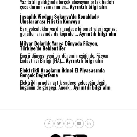
Yaz tatili geldiğinde birçok ebeveynin ortak hedefi
n
:
çocuklarının zamanını en…
Ayrıntılı bilgi alın
o
S
m
ı
İnsanlık Vicdanı Sakarya’da Konakladı:
S
k
Uluslararası Filistin Konvoyu
ü
ı
r
Bazı yolculuklar vardır; sadece kilometreleri aşmaz,
l
ü
:
gönüller arasında da köprüler…
Ayrıntılı bilgi alın
m
ş
İ
a
:
n
Milyar Dolarlık Yarış: Dünyada Füzyon,
k
G
s
Türkiye’de Beklentiler
B
e
a
e
Enerji dünyası yeni bir dönemin eşiğinde. Füzyon
l
n
:
y
Endüstrisi Birliği (FIA),…
Ayrıntılı bilgi alın
e
l
M
n
c
ı
i
i
Elektrikli Araçların İkinci El Piyasasında
e
k
l
n
Gerçek Değerleme
ğ
V
y
G
i
i
Elektrikli araçlar artık sadece geleceğin değil,
a
e
n
:
c
bugünün de gerçeği. Ancak…
Ayrıntılı bilgi alın
r
l
Y
E
d
D
i
o
l
a
o
ş
l
e
n
l
i
u
k
ı
a
m
n
t
S
r
i
d
r
a
l
İ
a
i
k
ı
ç
G
k
a
k
i
ü
l
r
Y
n
v
i
y