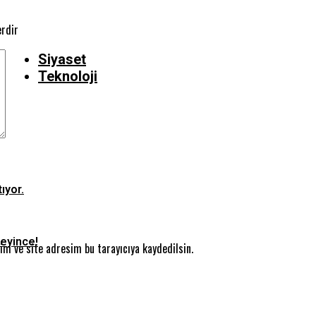
erdir
Siyaset
Teknoloji
ıyor.
teyince!
m ve site adresim bu tarayıcıya kaydedilsin.