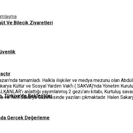
dımlaşma
ğüt Ve Bilecik Ziyaretleri
üvenlik
yaçtır
apazarı’nda tamamladı. Halkla ilişkiler ve medya mezunu olan Abdü
Sakarya Kültür ve Sosyal Yardım Vakfı ( SAKVA)'nda Yönetim Kurul
LKANLAR’ı anlattığı yayımlanmış 2 gezi/anı kitabı, Kurtuluş sava
n, Türkiye’de Beklentiler
de ve Yeni Sakarya Gazetesinde yazıları çıkmaktadır. Halen Sakary
asında Gerçek Değerleme