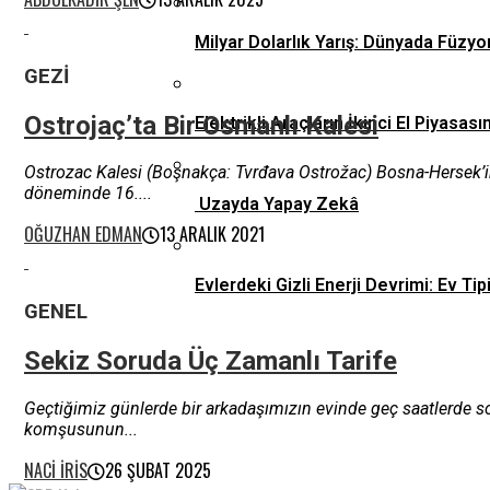
Milyar Dolarlık Yarış: Dünyada Füzyo
GEZI
Ostrojaç’ta Bir Osmanlı Kalesi
Elektrikli Araçların İkinci El Piyas
Ostrozac Kalesi (Boşnakça: Tvrđava Ostrožac) Bosna-Hersek’in 
döneminde 16....
Uzayda Yapay Zekâ
OĞUZHAN EDMAN
13 ARALIK 2021
Evlerdeki Gizli Enerji Devrimi: Ev 
GENEL
Sekiz Soruda Üç Zamanlı Tarife
Geçtiğimiz günlerde bir arkadaşımızın evinde geç saatlerde s
komşusunun...
NACI İRIS
26 ŞUBAT 2025