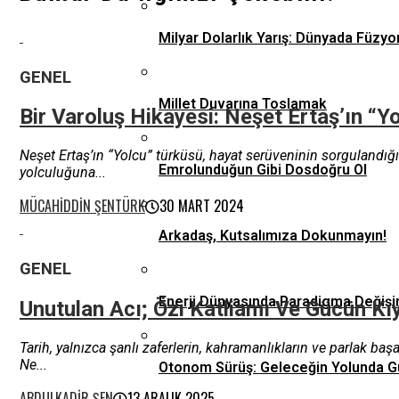
Milyar Dolarlık Yarış: Dünyada Füzyo
GENEL
Millet Duvarına Toslamak
Bir Varoluş Hikayesi: Neşet Ertaş’ın “Y
Neşet Ertaş’ın “Yolcu” türküsü, hayat serüveninin sorgulandığı
Emrolunduğun Gibi Dosdoğru Ol
yolculuğuna...
MÜCAHIDDIN ŞENTÜRK
30 MART 2024
Arkadaş, Kutsalımıza Dokunmayın!
GENEL
Enerji Dünyasında Paradigma Değişi
Unutulan Acı; Özi Katliamı Ve Gücün Kı
Tarih, yalnızca şanlı zaferlerin, kahramanlıkların ve parlak ba
Ne...
Otonom Sürüş: Geleceğin Yolunda G
ABDULKADIR ŞEN
13 ARALIK 2025