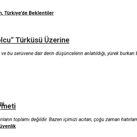
n, Türkiye’de Beklentiler
olcu” Türküsü Üzerine
 ve bu serüvene dair derin düşüncelerin anlatıldığı, yürek burkan
mi
ymeti
şarıların toplamı değildir. Bazen içimizi acıtan, çoğu zaman hatırla
üvenlik