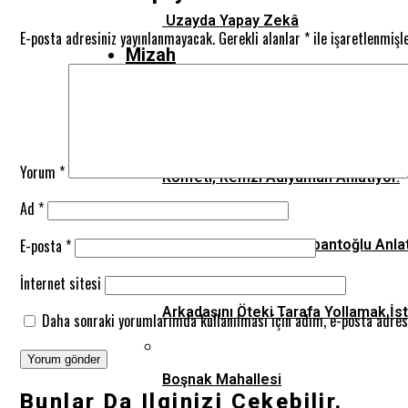
Uzayda Yapay Zekâ
E-posta adresiniz yayınlanmayacak.
Gerekli alanlar
*
ile işaretlenmişl
Mizah
Arkadaş, Kutsalımıza Dokunmayın!
Yorum
*
Konfeti, Remzi Adıyaman Anlatıyor.
Ad
*
E-posta
*
Damak Diş, Ahmet Nalbantoğlu Anlat
İnternet sitesi
Arkadaşını Öteki Tarafa Yollamak İs
Daha sonraki yorumlarımda kullanılması için adım, e-posta adresi
Boşnak Mahallesi
Bunlar Da Ilginizi Çekebilir.