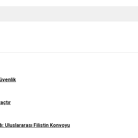
üvenlik
yaçtır
ı: Uluslararası Filistin Konvoyu