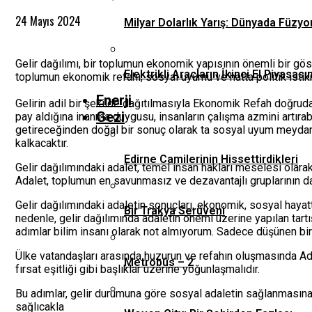
24 Mayıs 2024
Milyar Dolarlık Yarış: Dünyada Füzyo
Gelir dağılımı, bir toplumun ekonomik yapısının önemli bir göst
Elektrikli Araçların İkinci El Piyas
toplumun ekonomik refahı, sosyal uyumu ve hatta politik istikra
Enerji
Gelirin adil bir şekilde dağıtılmasıyla Ekonomik Refah doğrudan 
Gezi
pay aldığına inanma duygusu, insanların çalışma azmini artıra
getireceğinden doğal bir sonuç olarak ta sosyal uyum meydana 
kalkacaktır.
Edirne Camilerinin Hissettirdikleri
Gelir dağılımındaki adalet, temel insan hakları meselesi olarak
Adalet, toplumun en savunmasız ve dezavantajlı gruplarının da
Gelir dağılımındaki adaletin sonuçları, ekonomik, sosyal hayatt
Bir Trakya Serüveni
nedenle, gelir dağılımında adaletin önemi üzerine yapılan tartış
adımlar bilim insanı olarak not almıyorum. Sadece düşünen b
Ülke vatandaşları arasında huzurun ve refahın oluşmasında Adil
Metrobüs – 2
fırsat eşitliği gibi başlıklar üzerine yoğunlaşmalıdır.
Bu adımlar, gelir durumuna göre sosyal adaletin sağlanmasına k
sağlıcakla