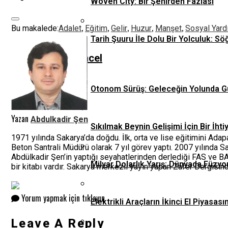
Woven City: Bir Şehirden Fazlası
,
,
,
,
,
Bu makalede:
Adalet
Eğitim
Gelir
Huzur
Manşet
Sosyal Yar
Tarih Şuuru İle Dolu Bir Yolculuk: Sö
Güncel
Otonom Sürüş: Geleceğin Yolunda G
Yazan
Abdulkadir Şen
Sıkılmak Beynin Gelişimi İçin Bir İhti
1971 yılında Sakarya’da doğdu. İlk, orta ve lise eğitimini Ad
Beton Santrali Müdürü olarak 7 yıl görev yaptı. 2007 yılında 
Abdülkadir Şen’in yaptığı seyahatlerinden derlediği FAS ve BA
Milyar Dolarlık Yarış: Dünyada Füzyo
bir kitabı vardır. Sakarya merkezli yayın yapan Zafer Dergisin
Yorum yapmak için tıklayın
Elektrikli Araçların İkinci El Piyas
Leave A Reply