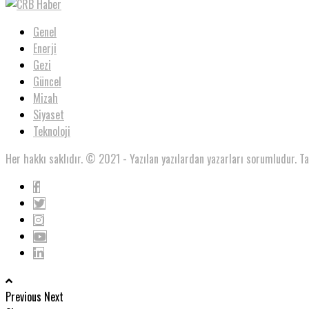
Genel
Enerji
Gezi
Güncel
Mizah
Siyaset
Teknoloji
Her hakkı saklıdır. © 2021 - Yazılan yazılardan yazarları sorumludur. T
Previous
Next