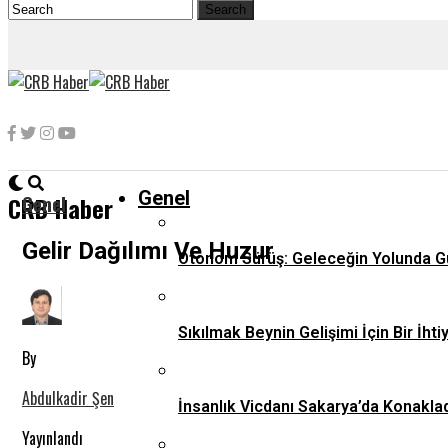
Genel
Genel
CRB Haber
Gelir Dağılımı Ve Huzur
Otonom Sürüş: Geleceğin Yolunda G
Sıkılmak Beynin Gelişimi İçin Bir İhti
By
Abdulkadir Şen
İnsanlık Vicdanı Sakarya’da Konaklad
Yayınlandı