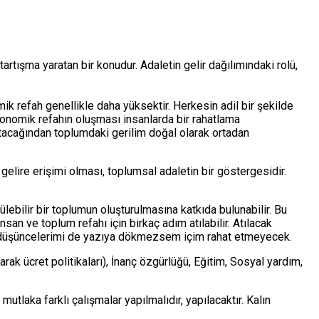
artışma yaratan bir konudur. Adaletin gelir dağılımındaki rolü,
omik refah genellikle daha yüksektir. Herkesin adil bir şekilde
konomik refahın oluşması insanlarda bir rahatlama
ltacağından toplumdaki gerilim doğal olarak ortadan
gelire erişimi olması, toplumsal adaletin bir göstergesidir.
ülebilir bir toplumun oluşturulmasına katkıda bulunabilir. Bu
san ve toplum refahı için birkaç adım atılabilir. Atılacak
bu düşüncelerimi de yazıya dökmezsem içim rahat etmeyecek.
ak ücret politikaları), İnanç özgürlüğü, Eğitim, Sosyal yardım,
tlaka farklı çalışmalar yapılmalıdır, yapılacaktır. Kalın