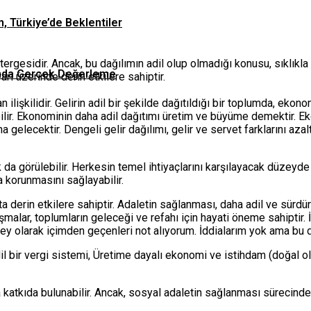
n, Türkiye’de Beklentiler
ergesidir. Ancak, bu dağılımın adil olup olmadığı konusu, sıklıkla t
asında Gerçek Değerleme
rı üzerinde derin etkilere sahiptir.
ilişkilidir. Gelirin adil bir şekilde dağıtıldığı bir toplumda, ekon
bilir. Ekonominin daha adil dağıtımı üretim ve büyüme demektir. E
gelecektir. Dengeli gelir dağılımı, gelir ve servet farklarını aza
 da görülebilir. Herkesin temel ihtiyaçlarını karşılayacak düzeyde 
 korunmasını sağlayabilir.
a derin etkilere sahiptir. Adaletin sağlanması, daha adil ve sürdür
malar, toplumların geleceği ve refahı için hayati öneme sahiptir. İn
irey olarak içimden geçenleri not alıyorum. İddialarım yok ama 
 bir vergi sistemi, Üretime dayalı ekonomi ve istihdam (doğal olar
atkıda bulunabilir. Ancak, sosyal adaletin sağlanması sürecinde mu