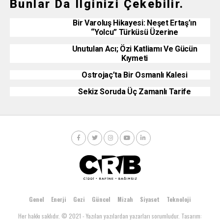
Bunlar Da Ilginizi Çekebilir.
Bir Varoluş Hikayesi: Neşet Ertaş’ın
“Yolcu” Türküsü Üzerine
Unutulan Acı; Özi Katliamı Ve Gücün
Kıymeti
Ostrojaç’ta Bir Osmanlı Kalesi
Sekiz Soruda Üç Zamanlı Tarife
Genel
Enerji
Gezi
Güncel
Mizah
Siyaset
Teknoloji
Her hakkı saklıdır. © 2021 - Yazılan yazılardan yazarları sorumludur. Tasarım: