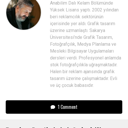
Anabilim Dalı Kelam Bölümünde
Yüksek Lisans yaptı. 2002 yılından
beri reklamcılık sektörünün
içerisinde yer aldı. Grafik tasarım
üzerine uzmanlaştı. Sakarya
Üniversitesi’nde Grafik Tasarım,
Fotoğrafçılık, Medya Planlama ve
Mesleki Bilgisayar Uygulamaları
dersleri verdi. Profesyonel anlamda
stok fotoğrafçılıkla uğraşmaktadır.
Halen bir reklam ajansında grafik
tasarım üzerine çalışmaktadır. Evli
ve üç çocuk babasıdır.
1 Comment