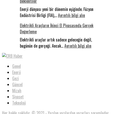
Beklentiler
Sakarya’da
Konakladı:
Enerji dünyası yeni bir dönemin eşiğinde. Füzyon
:
Uluslararas
Endüstrisi Birliği (FIA),…
Ayrıntılı bilgi alın
Milyar
Filistin
Elektrikli Araçların İkinci El Piyasasında Gerçek
Dolarlık
Konvoyu
Değerleme
Yarış:
Dünyada
Elektrikli araçlar artık sadece geleceğin değil,
Füzyon,
:
bugünün de gerçeği. Ancak…
Ayrıntılı bilgi alın
Türkiye’de
Elektrikli
Beklentiler
Araçların
İkinci
Genel
El
Enerji
Piyasasında
Gezi
Gerçek
Güncel
Değerleme
Mizah
Siyaset
Teknoloji
Her hakkı saklıdır. © 2021 - Yazılan yazılardan yazarları sorumludur.