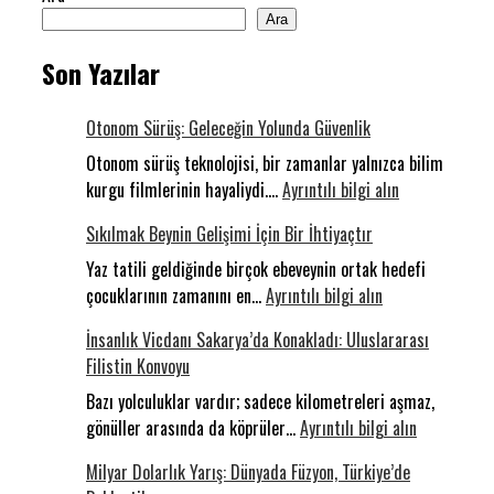
Ara
Son Yazılar
Otonom Sürüş: Geleceğin Yolunda Güvenlik
Otonom sürüş teknolojisi, bir zamanlar yalnızca bilim
:
kurgu filmlerinin hayaliydi.…
Ayrıntılı bilgi alın
Otonom
Sıkılmak Beynin Gelişimi İçin Bir İhtiyaçtır
Sürüş:
Geleceğin
Yaz tatili geldiğinde birçok ebeveynin ortak hedefi
:
Yolunda
çocuklarının zamanını en…
Ayrıntılı bilgi alın
Sıkılmak
Güvenlik
İnsanlık Vicdanı Sakarya’da Konakladı: Uluslararası
Beynin
Filistin Konvoyu
Gelişimi
İçin
Bazı yolculuklar vardır; sadece kilometreleri aşmaz,
Bir
:
gönüller arasında da köprüler…
Ayrıntılı bilgi alın
İhtiyaçtır
İnsanlık
Milyar Dolarlık Yarış: Dünyada Füzyon, Türkiye’de
Vicdanı