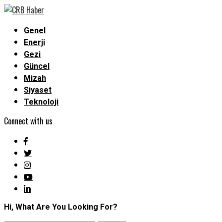
Genel
Enerji
Gezi
Güncel
Mizah
Siyaset
Teknoloji
Connect with us
Hi, What Are You Looking For?