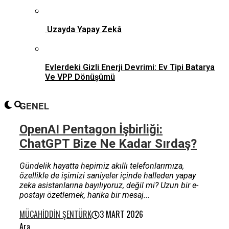
Uzayda Yapay Zekâ
Evlerdeki Gizli Enerji Devrimi: Ev Tipi Batarya
Ve VPP Dönüşümü
GENEL
OpenAI Pentagon İşbirliği:
ChatGPT Bize Ne Kadar Sırdaş?
Gündelik hayatta hepimiz akıllı telefonlarımıza,
özellikle de işimizi saniyeler içinde halleden yapay
zeka asistanlarına bayılıyoruz, değil mi? Uzun bir e-
postayı özetlemek, harika bir mesaj...
MÜCAHIDDIN ŞENTÜRK
3 MART 2026
Ara