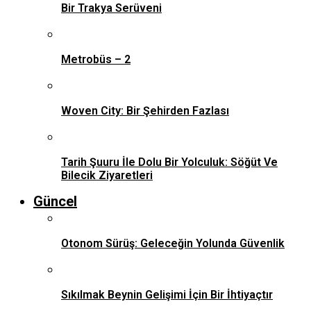
Bir Trakya Serüveni
Metrobüs – 2
Woven City: Bir Şehirden Fazlası
Tarih Şuuru İle Dolu Bir Yolculuk: Söğüt Ve
Bilecik Ziyaretleri
Güncel
Otonom Sürüş: Geleceğin Yolunda Güvenlik
Sıkılmak Beynin Gelişimi İçin Bir İhtiyaçtır