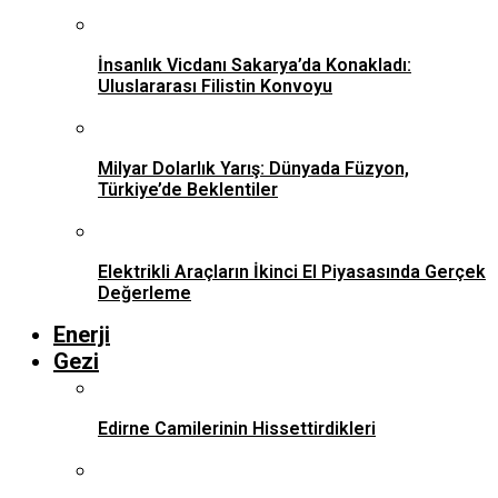
İnsanlık Vicdanı Sakarya’da Konakladı:
Uluslararası Filistin Konvoyu
Milyar Dolarlık Yarış: Dünyada Füzyon,
Türkiye’de Beklentiler
Elektrikli Araçların İkinci El Piyasasında Gerçek
Değerleme
Enerji
Gezi
Edirne Camilerinin Hissettirdikleri