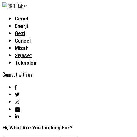
Genel
Enerji
Gezi
Güncel
Mizah
Siyaset
Teknoloji
Connect with us
Hi, What Are You Looking For?