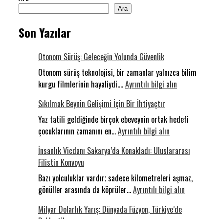
Ara
Son Yazılar
Otonom Sürüş: Geleceğin Yolunda Güvenlik
Otonom sürüş teknolojisi, bir zamanlar yalnızca bilim
:
kurgu filmlerinin hayaliydi.…
Ayrıntılı bilgi alın
Otonom
Sıkılmak Beynin Gelişimi İçin Bir İhtiyaçtır
Sürüş:
Geleceğin
Yaz tatili geldiğinde birçok ebeveynin ortak hedefi
:
Yolunda
çocuklarının zamanını en…
Ayrıntılı bilgi alın
Sıkılmak
Güvenlik
İnsanlık Vicdanı Sakarya’da Konakladı: Uluslararası
Beynin
Filistin Konvoyu
Gelişimi
İçin
Bazı yolculuklar vardır; sadece kilometreleri aşmaz,
Bir
:
gönüller arasında da köprüler…
Ayrıntılı bilgi alın
İhtiyaçtır
İnsanlık
Milyar Dolarlık Yarış: Dünyada Füzyon, Türkiye’de
Vicdanı