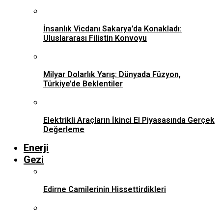
İnsanlık Vicdanı Sakarya’da Konakladı:
Uluslararası Filistin Konvoyu
Milyar Dolarlık Yarış: Dünyada Füzyon,
Türkiye’de Beklentiler
Elektrikli Araçların İkinci El Piyasasında Gerçek
Değerleme
Enerji
Gezi
Edirne Camilerinin Hissettirdikleri