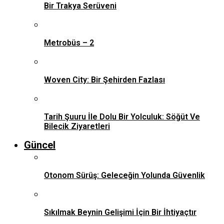
Bir Trakya Serüveni
Metrobüs – 2
Woven City: Bir Şehirden Fazlası
Tarih Şuuru İle Dolu Bir Yolculuk: Söğüt Ve
Bilecik Ziyaretleri
Güncel
Otonom Sürüş: Geleceğin Yolunda Güvenlik
Sıkılmak Beynin Gelişimi İçin Bir İhtiyaçtır