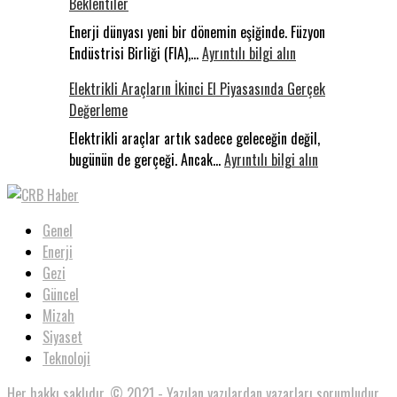
Beklentiler
Sakarya’da
Konakladı:
Enerji dünyası yeni bir dönemin eşiğinde. Füzyon
:
Uluslararas
Endüstrisi Birliği (FIA),…
Ayrıntılı bilgi alın
Milyar
Filistin
Elektrikli Araçların İkinci El Piyasasında Gerçek
Dolarlık
Konvoyu
Değerleme
Yarış:
Dünyada
Elektrikli araçlar artık sadece geleceğin değil,
Füzyon,
:
bugünün de gerçeği. Ancak…
Ayrıntılı bilgi alın
Türkiye’de
Elektrikli
Beklentiler
Araçların
İkinci
Genel
El
Enerji
Piyasasında
Gezi
Gerçek
Güncel
Değerleme
Mizah
Siyaset
Teknoloji
Her hakkı saklıdır. © 2021 - Yazılan yazılardan yazarları sorumludur.