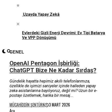
Uzayda Yapay Zekâ
Evlerdeki Gizli Enerji Devrimi: Ev Tipi Batarya
Ve VPP Dönüşümü
GENEL
OpenAI Pentagon İşbirliği:
ChatGPT Bize Ne Kadar Sırdaş?
Gündelik hayatta hepimiz akıllı telefonlarımıza,
özellikle de işimizi saniyeler içinde halleden yapay
zeka asistanlarına bayılıyoruz, değil mi? Uzun bir e-
postayı özetlemek, harika bir mesaj...
MÜCAHIDDIN ŞENTÜRK
3 MART 2026
Ara