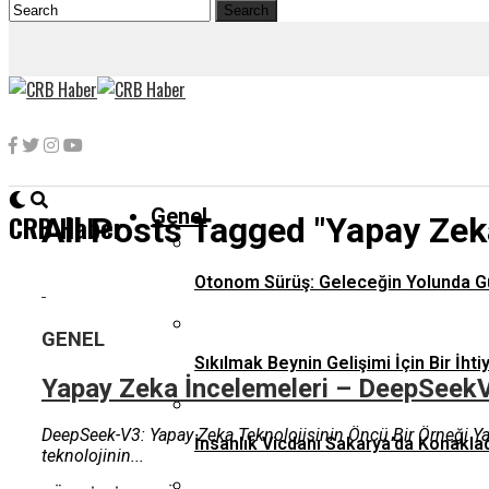
Genel
CRB Haber
All Posts Tagged "yapay Zeka
Otonom Sürüş: Geleceğin Yolunda G
GENEL
Sıkılmak Beynin Gelişimi İçin Bir İhti
Yapay Zeka İncelemeleri – DeepSeek
DeepSeek-V3: Yapay Zeka Teknolojisinin Öncü Bir Örneği Yapa
İnsanlık Vicdanı Sakarya’da Konaklad
teknolojinin...