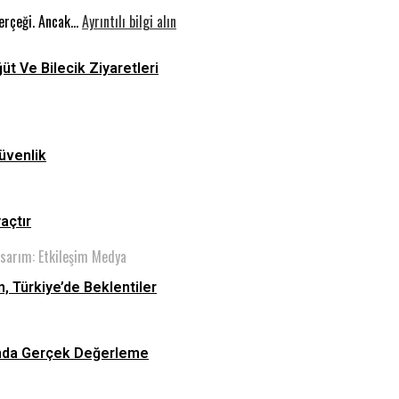
Yarış:
:
Filistin
gerçeği. Ancak…
Ayrıntılı bilgi alın
Dünyada
Elektrikli
Konvoyu
Füzyon,
Araçların
ğüt Ve Bilecik Ziyaretleri
Türkiye’de
İkinci
Beklentiler
El
Piyasasında
Gerçek
üvenlik
Değerleme
yaçtır
asarım: Etkileşim Medya
n, Türkiye’de Beklentiler
asında Gerçek Değerleme