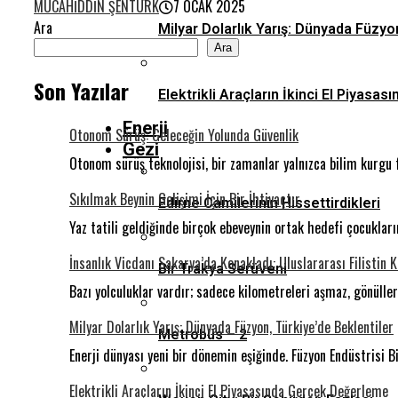
MÜCAHIDDIN ŞENTÜRK
7 OCAK 2025
Ara
Milyar Dolarlık Yarış: Dünyada Füzyo
Ara
Son Yazılar
Elektrikli Araçların İkinci El Piyas
Enerji
Otonom Sürüş: Geleceğin Yolunda Güvenlik
Gezi
Otonom sürüş teknolojisi, bir zamanlar yalnızca bilim kurgu 
Sıkılmak Beynin Gelişimi İçin Bir İhtiyaçtır
Edirne Camilerinin Hissettirdikleri
Yaz tatili geldiğinde birçok ebeveynin ortak hedefi çocukla
İnsanlık Vicdanı Sakarya’da Konakladı: Uluslararası Filistin 
Bir Trakya Serüveni
Bazı yolculuklar vardır; sadece kilometreleri aşmaz, gönüll
Milyar Dolarlık Yarış: Dünyada Füzyon, Türkiye’de Beklentiler
Metrobüs – 2
Enerji dünyası yeni bir dönemin eşiğinde. Füzyon Endüstrisi Bi
Elektrikli Araçların İkinci El Piyasasında Gerçek Değerleme