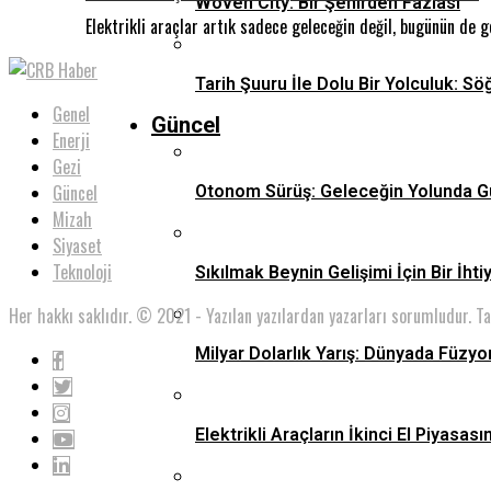
Woven City: Bir Şehirden Fazlası
Elektrikli araçlar artık sadece geleceğin değil, bugünün de 
Tarih Şuuru İle Dolu Bir Yolculuk: Sö
Genel
Güncel
Enerji
Gezi
Güncel
Otonom Sürüş: Geleceğin Yolunda G
Mizah
Siyaset
Teknoloji
Sıkılmak Beynin Gelişimi İçin Bir İhti
Her hakkı saklıdır. © 2021 - Yazılan yazılardan yazarları sorumludur. T
Milyar Dolarlık Yarış: Dünyada Füzyo
Elektrikli Araçların İkinci El Piyas