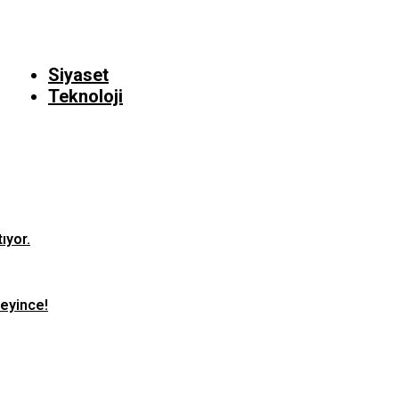
Siyaset
Teknoloji
ıyor.
teyince!