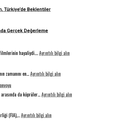
n, Türkiye’de Beklentiler
asında Gerçek Değerleme
:
filmlerinin hayaliydi.…
Ayrıntılı bilgi alın
Otonom
Sürüş:
:
Geleceğin
rının zamanını en…
Ayrıntılı bilgi alın
Sıkılmak
Yolunda
Konvoyu
Beynin
Güvenlik
Gelişimi
:
er arasında da köprüler…
Ayrıntılı bilgi alın
İçin
İnsanlık
Bir
Vicdanı
:
İhtiyaçtır
Sakarya’da
rliği (FIA),…
Ayrıntılı bilgi alın
Milyar
Konakladı:
Dolarlık
Uluslararası