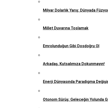
Milyar Dolarlık Yarış: Dünyada Füzyo
Millet Duvarına Toslamak
Emrolunduğun Gibi Dosdoğru Ol
Arkadaş, Kutsalımıza Dokunmayın!
Enerji Dünyasında Paradigma Değişi
Otonom Sürüş: Geleceğin Yolunda G