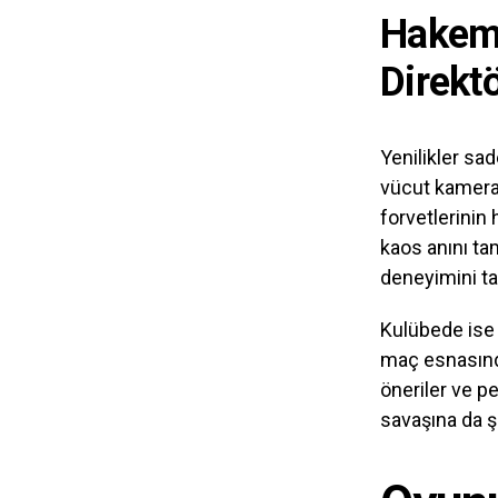
Hakemi
Direktö
Yenilikler sad
vücut kameral
forvetlerinin
kaos anını ta
deneyimini ta
Kulübede ise 
maç esnasında
öneriler ve p
savaşına da ş