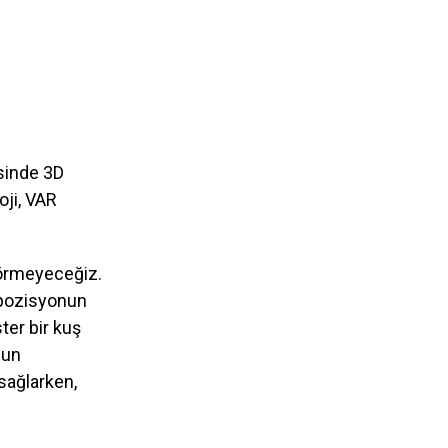
sinde 3D
oji, VAR
 görmeyeceğiz.
 pozisyonun
ter bir kuş
nun
 sağlarken,