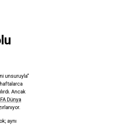
lu
ani unsuruyla”
 haftalarca
lırdı. Ancak
IFA Dünya
rlanıyor.
ok; aynı