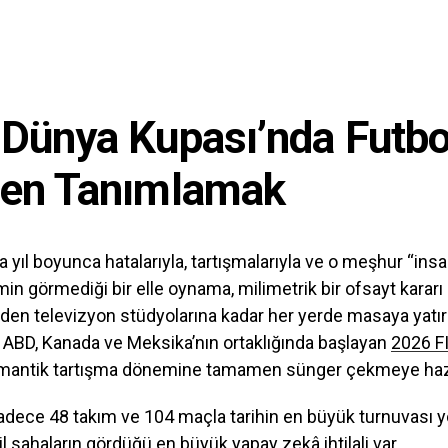
Dünya Kupası’nda Futbo
den Tanımlamak
a yıl boyunca hatalarıyla, tartışmalarıyla ve o meşhur “ins
min görmediği bir elle oynama, milimetrik bir ofsayt kararı
en televizyon stüdyolarına kadar her yerde masaya yatırı
 ABD, Kanada ve Meksika’nın ortaklığında başlayan
2026 F
omantik tartışma dönemine tamamen sünger çekmeye hazı
dece 48 takım ve 104 maçla tarihin en büyük turnuvası y
 sahaların gördüğü en büyük yapay zekâ ihtilali var.