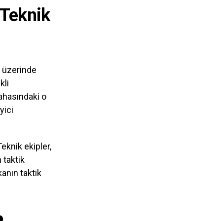
 Teknik
n üzerinde
kli
ahasındaki o
yici
eknik ekipler,
 taktik
anın taktik