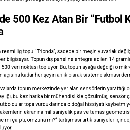
de 500 Kez Atan Bir “Futbol K
a
 resmi lig topu “Trionda”, sadece bir meşin yuvarlak değil
per bilgisayar. Topun dış paneline entegre edilen 14 graml
500 veri noktası topluyor. Bu, topun ayağa değdiği o mik
un açısına kadar her şeyin anlık olarak sisteme akması de
alarda topun merkezinde yer alan sensörlerin yarattığı o h
ylığı, bu kez harika bir mühendislikle çözülmüş, sensör 
n futbolcular topa vurduklarında o doğal hissiyatı kaybetmiy
hakemlerin ekranına milisaniyelik pas ve temas geometris
ne mi çarptı, omzuna mı?” tartışması artık saniyeler içinde,
lüyor.