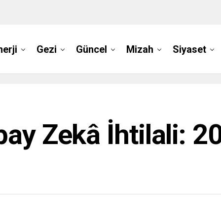
nerji
Gezi
Güncel
Mizah
Siyaset
ay Zekâ İhtilali: 