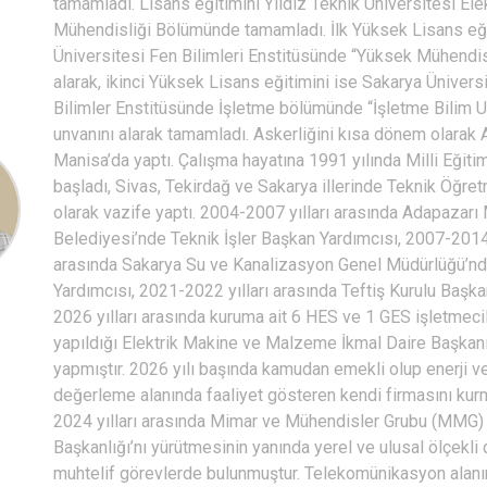
tamamladı. Lisans eğitimini Yıldız Teknik Üniversitesi Elek
Mühendisliği Bölümünde tamamladı. İlk Yüksek Lisans eği
Üniversitesi Fen Bilimleri Enstitüsünde “Yüksek Mühendis
alarak, ikinci Yüksek Lisans eğitimini ise Sakarya Ünivers
Bilimler Enstitüsünde İşletme bölümünde “İşletme Bilim 
unvanını alarak tamamladı. Askerliğini kısa dönem olarak 
Manisa’da yaptı. Çalışma hayatına 1991 yılında Milli Eğiti
başladı, Sivas, Tekirdağ ve Sakarya illerinde Teknik Öğre
olarak vazife yaptı. 2004-2007 yılları arasında Adapazar
Belediyesi’nde Teknik İşler Başkan Yardımcısı, 2007-2014 
arasında Sakarya Su ve Kanalizasyon Genel Müdürlüğü’n
Yardımcısı, 2021-2022 yılları arasında Teftiş Kurulu Başk
2026 yılları arasında kuruma ait 6 HES ve 1 GES işletmecil
yapıldığı Elektrik Makine ve Malzeme İkmal Daire Başkanı
yapmıştır. 2026 yılı başında kamudan emekli olup enerji v
değerleme alanında faaliyet gösteren kendi firmasını kur
2024 yılları arasında Mimar ve Mühendisler Grubu (MMG)
Başkanlığı’nı yürütmesinin yanında yerel ve ulusal ölçekli
muhtelif görevlerde bulunmuştur. Telekomünikasyon alan