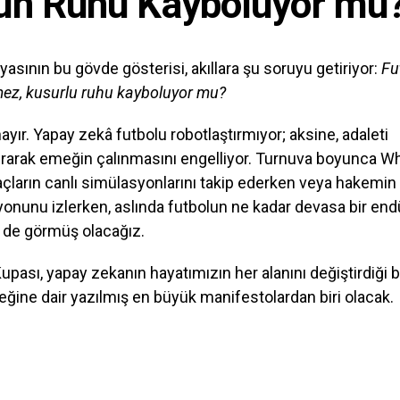
un Ruhu Kayboluyor mu
yasının bu gövde gösterisi, akıllara şu soruyu getiriyor:
Fu
mez, kusurlu ruhu kayboluyor mu?
ayır. Yapay zekâ futbolu robotlaştırmıyor; aksine, adaleti
ırarak emeğin çalınmasını engelliyor. Turnuva boyunca 
ların canlı simülasyonlarını takip ederken veya hakemin
yonunu izlerken, aslında futbolun ne kadar devasa bir end
de görmüş olacağız.
pası, yapay zekanın hayatımızın her alanını değiştirdiği
ğine dair yazılmış en büyük manifestolardan biri olacak.