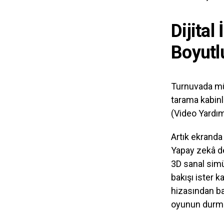
Dijital
Boyutl
Turnuvada mü
tarama kabinle
(Video Yardı
Artık ekranda
Yapay zekâ d
3D sanal simü
bakışı ister
hizasından ba
oyunun durma 