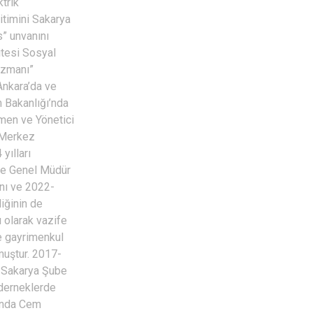
trik
timini Sakarya
” unvanını
itesi Sosyal
Uzmanı”
Ankara’da ve
m Bakanlığı’nda
tmen ve Yönetici
ı Merkez
yılları
de Genel Müdür
anı ve 2022-
iğinin de
 olarak vazife
e gayrimenkul
muştur. 2017-
 Sakarya Şube
 derneklerde
ında Cem