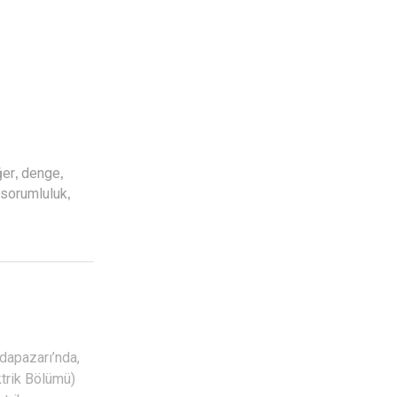
,
,
er
denge
,
sorumluluk
Adapazarı’nda,
ktrik Bölümü)