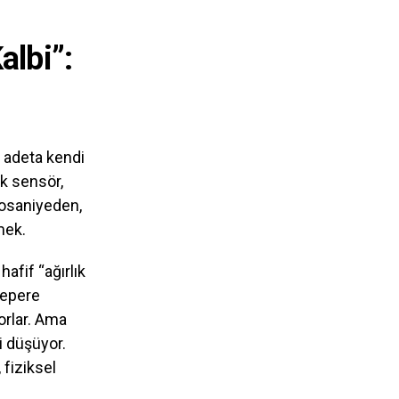
albi”:
; adeta kendi
ık sensör,
rosaniyeden,
mek.
afif “ağırlık
çepere
orlar. Ama
i düşüyor.
 fiziksel