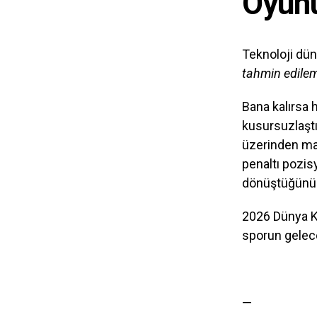
Oyun
Teknoloji dün
tahmin edile
Bana kalırsa h
kusursuzlaşt
üzerinden maç
penaltı pozis
dönüştüğünü 
2026 Dünya Ku
sporun gelece
—