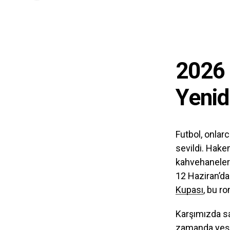
2026 
Yeni
Futbol, onlarc
sevildi. Hake
kahvehanelerd
12 Haziran’da
Kupası
, bu r
Karşımızda sa
zamanda yeşil