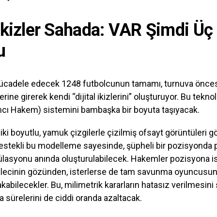
 İkizler Sahada: VAR Şimdi Üç
u
cadele edecek 1248 futbolcunun tamamı, turnuva önce
rine girerek kendi “dijital ikizlerini” oluşturuyor. Bu teknol
mcı Hakem) sistemini bambaşka bir boyuta taşıyacak.
 iki boyutlu, yamuk çizgilerle çizilmiş ofsayt görüntüleri
estekli bu modelleme sayesinde, şüpheli bir pozisyonda
lasyonu anında oluşturulabilecek. Hakemler pozisyona is
 kalecinin gözünden, isterlerse de tam savunma oyuncusu
kabilecekler. Bu, milimetrik kararların hatasız verilmesini
sürelerini de ciddi oranda azaltacak.