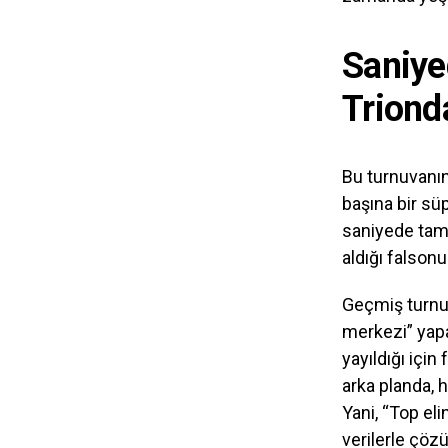
Saniye
Triond
Bu turnuvanın
başına bir sü
saniyede tam 
aldığı falson
Geçmiş turnuv
merkezi” yapa
yayıldığı içi
arka planda, 
Yani, “Top eli
verilerle çözü