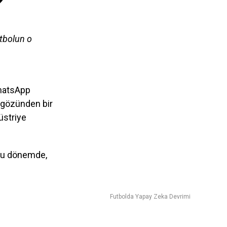
?
tbolun o
WhatsApp
 gözünden bir
üstriye
 bu dönemde,
Futbolda Yapay Zeka Devrimi