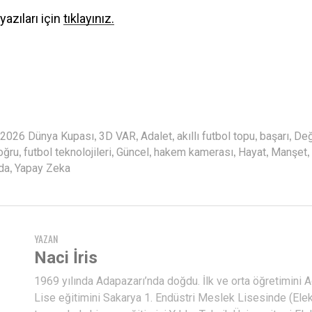
yazıları için
tıklayınız.
,
,
,
,
,
2026 Dünya Kupası
3D VAR
Adalet
akıllı futbol topu
başarı
Değ
,
,
,
,
,
,
oğru
futbol teknolojileri
Güncel
hakem kamerası
Hayat
Manşet
,
da
Yapay Zeka
YAZAN
Naci İris
1969 yılında Adapazarı’nda doğdu. İlk ve orta öğretimini 
Lise eğitimini Sakarya 1. Endüstri Meslek Lisesinde (Ele