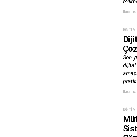
milime
Naci İris
EĞITIM
Dij
Çöz
Son y
dijita
amaçl
pratik
Naci İris
EĞITIM
Müf
Sis