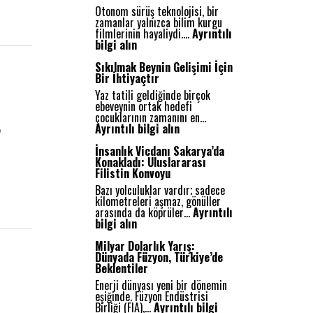
Otonom sürüş teknolojisi, bir
zamanlar yalnızca bilim kurgu
filmlerinin hayaliydi.…
Ayrıntılı
:
bilgi alın
O
t
Sıkılmak Beynin Gelişimi İçin
o
Bir İhtiyaçtır
n
Yaz tatili geldiğinde birçok
o
ebeveynin ortak hedefi
m
çocuklarının zamanını en…
S
:
Ayrıntılı bilgi alın
n
ü
S
r
ı
İnsanlık Vicdanı Sakarya’da
ü
k
Konakladı: Uluslararası
ş
ı
Filistin Konvoyu
:
l
G
Bazı yolculuklar vardır; sadece
m
e
kilometreleri aşmaz, gönüller
a
l
arasında da köprüler…
Ayrıntılı
k
e
:
bilgi alın
B
c
İ
e
e
n
Milyar Dolarlık Yarış:
y
ğ
s
Dünyada Füzyon, Türkiye’de
n
i
a
Beklentiler
i
n
n
n
Enerji dünyası yeni bir dönemin
Y
l
G
eşiğinde. Füzyon Endüstrisi
o
ı
e
Birliği (FIA),…
Ayrıntılı bilgi
l
k