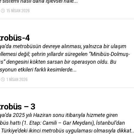
 sistemi nasıl daha işlevsel hale...
15 NISAN 2026
robüs-4
ya’da metrobüsün devreye alınması, yalnızca bir ulaşım
lemesi değil; şehrin yıllardır süregelen “Minibüs-Dolmuş-
s” dengesini kökten sarsan bir operasyon oldu. Bu
yonun etkileri farklı kesimlerde...
1 NISAN 2026
robüs – 3
a’da 2025 yılı Haziran sonu itibarıyla hizmete giren
büs hattı (1. Etap: Camili – Gar Meydanı), İstanbul’dan
 Türkiye’deki ikinci metrobüs uygulaması olmasıyla dikkat..