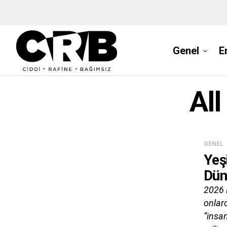
Genel
E
Al
GENEL
Yeş
Dün
2026 
onlarc
“insan