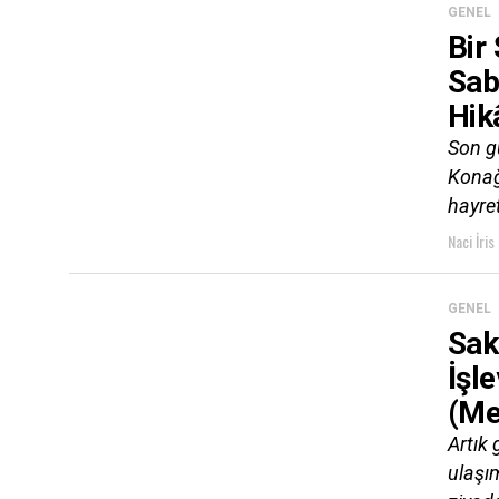
GENEL
Bir
Sab
Hik
Son g
Konağ
hayret
Naci İris
GENEL
Sak
İşl
(Me
Artık
ulaşı