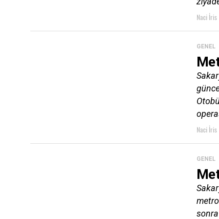
ziyade
Naci İris
GENEL
Met
Sakar
güncel
Otobü
operas
Naci İris
GENEL
Met
Sakary
metro
sonra