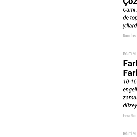
Çöz
Cami 
de to
yıllard
Naci İris
EĞITIM
Fark
Far
10-16 
engell
zaman
düzeyi
Erva Nur 
EĞITIM