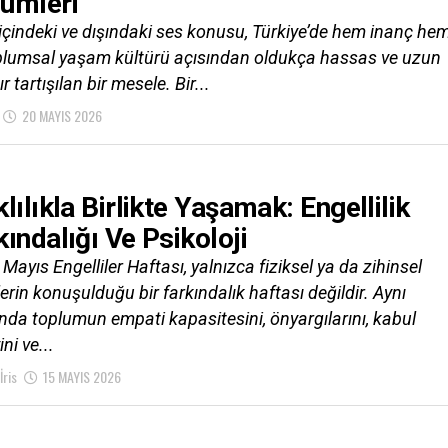
ümleri
içindeki ve dışındaki ses konusu, Türkiye’de hem inanç he
plumsal yaşam kültürü açısından oldukça hassas ve uzun
ır tartışılan bir mesele. Bir...
20 MAYIS 2026
lılıkla Birlikte Yaşamak: Engellilik
kındalığı Ve Psikoloji
Mayıs Engelliler Haftası, yalnızca fiziksel ya da zihinsel
erin konuşulduğu bir farkındalık haftası değildir. Aynı
da toplumun empati kapasitesini, önyargılarını, kabul
ni ve...
İris
15 MAYIS 2026