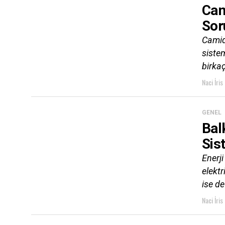
Cam
Sor
Camid
sistem
birkaç
Naci İris
GENEL
Bal
Sis
Enerji
elektr
ise de
Naci İris