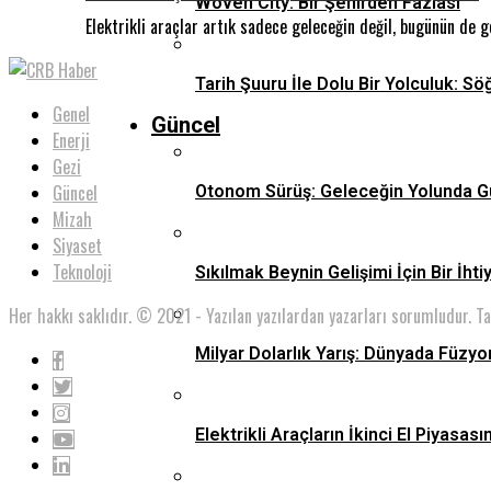
Woven City: Bir Şehirden Fazlası
Elektrikli araçlar artık sadece geleceğin değil, bugünün de 
Tarih Şuuru İle Dolu Bir Yolculuk: Sö
Genel
Güncel
Enerji
Gezi
Güncel
Otonom Sürüş: Geleceğin Yolunda G
Mizah
Siyaset
Teknoloji
Sıkılmak Beynin Gelişimi İçin Bir İhti
Her hakkı saklıdır. © 2021 - Yazılan yazılardan yazarları sorumludur. T
Milyar Dolarlık Yarış: Dünyada Füzyo
Elektrikli Araçların İkinci El Piyas