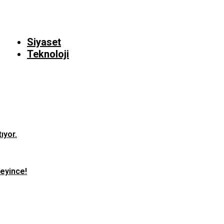
Siyaset
Teknoloji
ıyor.
teyince!