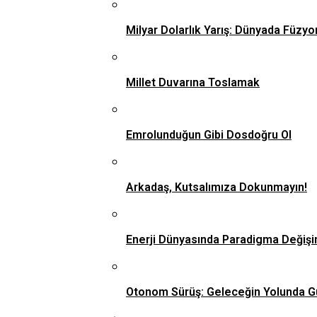
Milyar Dolarlık Yarış: Dünyada Füzyo
Millet Duvarına Toslamak
Emrolunduğun Gibi Dosdoğru Ol
Arkadaş, Kutsalımıza Dokunmayın!
Enerji Dünyasında Paradigma Değişi
Otonom Sürüş: Geleceğin Yolunda G