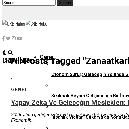
Genel
CRB Haber
All Posts Tagged "zanaatkarl
Otonom Sürüş: Geleceğin Yolunda G
GENEL
Sıkılmak Beynin Gelişimi İçin Bir İhti
Yapay Zeka Ve Geleceğin Meslekleri:
2026 yılına girdiğimizde herkesin aklında tek bir soru var
İnsanlık Vicdanı Sakarya’da Konaklad
Ekonomik...