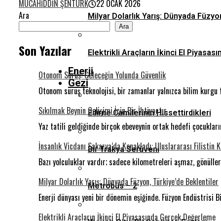
MÜCAHIDDIN ŞENTÜRK
22 OCAK 2026
Ara
Milyar Dolarlık Yarış: Dünyada Füzyo
Ara
Son Yazılar
Elektrikli Araçların İkinci El Piyas
Enerji
Otonom Sürüş: Geleceğin Yolunda Güvenlik
Gezi
Otonom sürüş teknolojisi, bir zamanlar yalnızca bilim kurgu 
Sıkılmak Beynin Gelişimi İçin Bir İhtiyaçtır
Edirne Camilerinin Hissettirdikleri
Yaz tatili geldiğinde birçok ebeveynin ortak hedefi çocukla
İnsanlık Vicdanı Sakarya’da Konakladı: Uluslararası Filistin 
Bir Trakya Serüveni
Bazı yolculuklar vardır; sadece kilometreleri aşmaz, gönüll
Milyar Dolarlık Yarış: Dünyada Füzyon, Türkiye’de Beklentiler
Metrobüs – 2
Enerji dünyası yeni bir dönemin eşiğinde. Füzyon Endüstrisi Bi
Elektrikli Araçların İkinci El Piyasasında Gerçek Değerleme