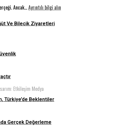
Yarış:
:
Filistin
gerçeği. Ancak…
Ayrıntılı bilgi alın
Dünyada
Elektrikli
Konvoyu
Füzyon,
Araçların
ğüt Ve Bilecik Ziyaretleri
Türkiye’de
İkinci
Beklentiler
El
Piyasasında
Gerçek
üvenlik
Değerleme
yaçtır
asarım: Etkileşim Medya
n, Türkiye’de Beklentiler
asında Gerçek Değerleme