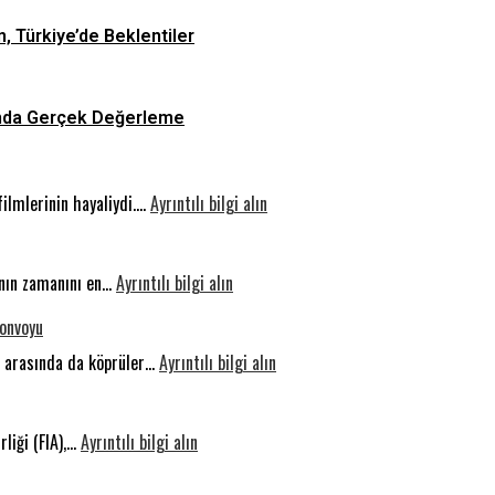
n, Türkiye’de Beklentiler
asında Gerçek Değerleme
:
filmlerinin hayaliydi.…
Ayrıntılı bilgi alın
Otonom
Sürüş:
:
Geleceğin
rının zamanını en…
Ayrıntılı bilgi alın
Sıkılmak
Yolunda
Konvoyu
Beynin
Güvenlik
Gelişimi
:
er arasında da köprüler…
Ayrıntılı bilgi alın
İçin
İnsanlık
Bir
Vicdanı
:
İhtiyaçtır
Sakarya’da
rliği (FIA),…
Ayrıntılı bilgi alın
Milyar
Konakladı:
Dolarlık
Uluslararası