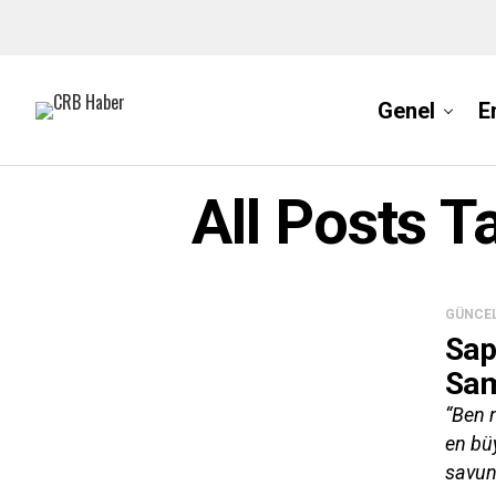
Genel
E
All Posts T
GÜNCE
Sap
Sam
“Ben 
en büy
savun