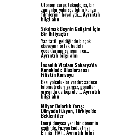
Otonom sürüş teknolojisi, bir
zamanlar yalnızca bilim kurgu
filmlerinin hayaliydi.…
Ayrıntılı
:
bilgi alın
O
t
Sıkılmak Beynin Gelişimi İçin
o
Bir İhtiyaçtır
n
Yaz tatili geldiğinde birçok
o
ebeveynin ortak hedefi
m
çocuklarının zamanını en…
S
:
Ayrıntılı bilgi alın
ü
S
r
ı
İnsanlık Vicdanı Sakarya’da
ü
k
Konakladı: Uluslararası
ş
ı
Filistin Konvoyu
:
l
G
Bazı yolculuklar vardır; sadece
m
e
kilometreleri aşmaz, gönüller
a
l
arasında da köprüler…
Ayrıntılı
k
e
:
bilgi alın
B
c
İ
e
e
n
Milyar Dolarlık Yarış:
y
ğ
s
Dünyada Füzyon, Türkiye’de
n
i
a
Beklentiler
i
n
n
n
Enerji dünyası yeni bir dönemin
Y
l
G
eşiğinde. Füzyon Endüstrisi
o
ı
e
Birliği (FIA),…
Ayrıntılı bilgi
l
k