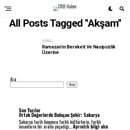
All Posts Tagged "akşam"
GENEL
Ramazan’ın Bereketi Ve Nasipsizlik
Üzerine
Ara
Ara
Son Yazılar
Ortak Değerlerde Buluşan Şehir: Sakarya
Sakarya tarih boyunca farklı kültürlerin, farklı
:
insanların bir arada yaşadığı…
Ayrıntılı bilgi alın