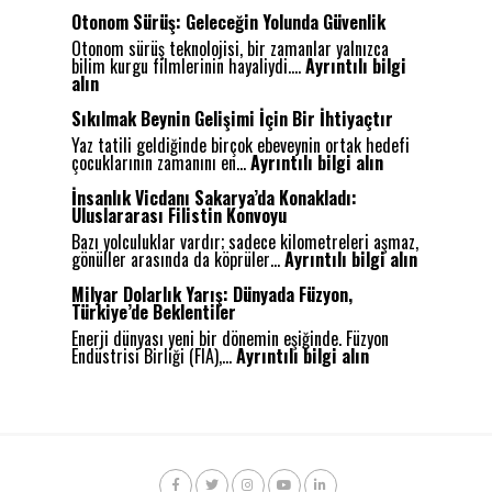
O
r
Otonom Sürüş: Geleceğin Yolunda Güvenlik
t
Otonom sürüş teknolojisi, bir zamanlar yalnızca
a
bilim kurgu filmlerinin hayaliydi.…
Ayrıntılı bilgi
k
:
alın
D
O
e
t
Sıkılmak Beynin Gelişimi İçin Bir İhtiyaçtır
ğ
o
e
Yaz tatili geldiğinde birçok ebeveynin ortak hedefi
n
:
r
çocuklarının zamanını en…
Ayrıntılı bilgi alın
o
S
l
m
ı
e
İnsanlık Vicdanı Sakarya’da Konakladı:
S
k
r
Uluslararası Filistin Konvoyu
ü
ı
d
r
Bazı yolculuklar vardır; sadece kilometreleri aşmaz,
l
e
ü
:
gönüller arasında da köprüler…
Ayrıntılı bilgi alın
m
B
ş
İ
a
u
:
n
Milyar Dolarlık Yarış: Dünyada Füzyon,
k
l
G
s
Türkiye’de Beklentiler
B
u
e
a
e
ş
Enerji dünyası yeni bir dönemin eşiğinde. Füzyon
l
n
:
y
a
Endüstrisi Birliği (FIA),…
Ayrıntılı bilgi alın
e
l
M
n
n
c
ı
i
i
Ş
e
k
l
n
e
ğ
V
y
G
h
i
i
a
e
i
n
c
r
l
r
Y
d
D
i
:
o
a