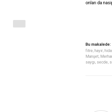
onları da nasi
Bu makalede:
,
,
fitre
hayır
hida
,
Manşet
Merha
,
,
saygı
secde
s