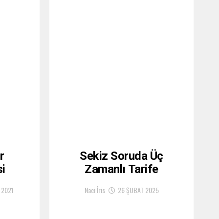
r
Sekiz Soruda Üç
i
Zamanlı Tarife
 2021
Naci İris
26 ŞUBAT 2025