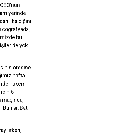
. CEO’nun
 Tam yerinde
nlı kaldığını
u coğrafyada,
çimizde bu
şiler de yok
sının ötesine
ğimiz hafta
ğinde hakem
için 5
m maçında,
 Bunlar, Batı
ayılırken,