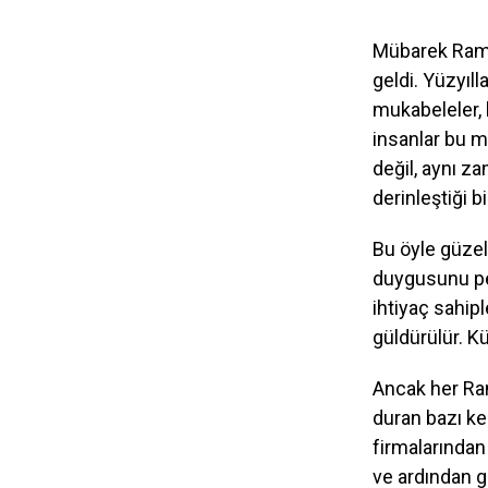
Mübarek Ramaz
geldi. Yüzyıl
mukabeleler, 
insanlar bu 
değil, aynı 
derinleştiği b
Bu öyle güzel 
duygusunu pek
ihtiyaç sahip
güldürülür. Küs
Ancak her Ra
duran bazı ke
firmalarından
ve ardından g