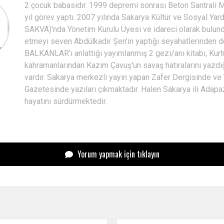
2 çocuk babasıdır. 1999 depremi sonrası Beton Santrali 
yıl görev yaptı. 2007 yılında Sakarya Kültür ve Sosyal Yard
SAKVA)'nda Yönetim Kurulu Üyesi ve idareci olarak bulun
etmeyi seven Abdülkadir Şen’in yaptığı seyahatlerinden d
BALKANLAR’ı anlattığı yayımlanmış 2 gezi/anı kitabı, Kurt
kahramanlarından Kazım Çavuş'un savaş hatıralarını yazdığı
vardır. Sakarya merkezli yayın yapan Zafer Dergisinde ve
Gazetesinde yazıları çıkmaktadır. Halen Sakarya ili Adapa
hayatını sürdürmektedir.
Yorum yapmak için tıklayın