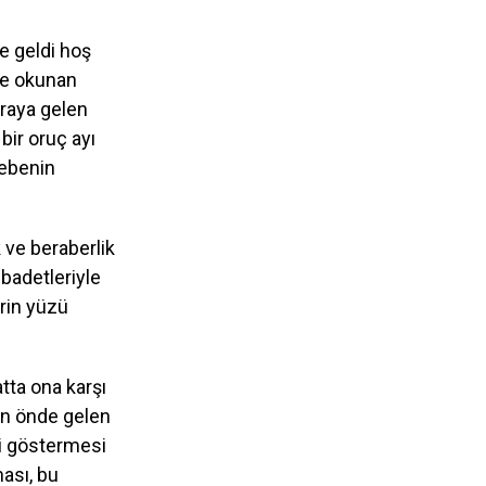
e geldi hoş
rde okunan
araya gelen
ir oruç ayı
sebenin
k ve beraberlik
ibadetleriyle
erin yüzü
ta ona karşı
nin önde gelen
ki göstermesi
ası, bu