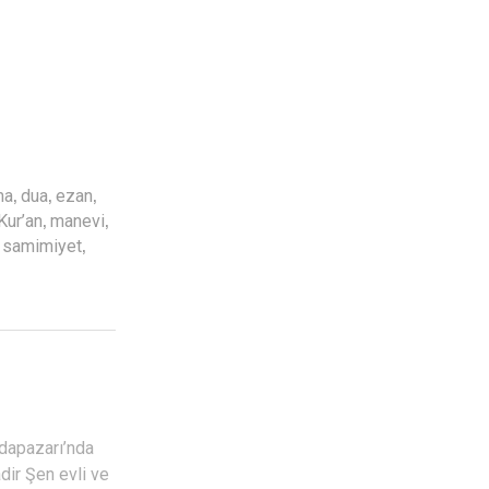
,
,
,
ma
dua
ezan
,
,
Kur’an
manevi
,
,
samimiyet
Adapazarı’nda
dir Şen evli ve