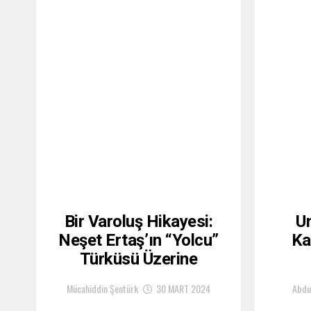
Bir Varoluş Hikayesi:
Un
Neşet Ertaş’ın “Yolcu”
Ka
Türküsü Üzerine
Mücahiddin Şentürk
30 MART 2024
Abdu