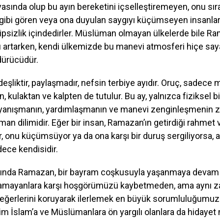
asında olup bu ayın bereketini içselleştiremeyen, onu sır
 gibi gören veya ona duyulan saygıyı küçümseyen insanla
ipsizlik içindedirler. Müslüman olmayan ülkelerde bile R
 artarken, kendi ülkemizde bu manevi atmosferi hiçe say
dürücüdür.
şliktir, paylaşmadır, nefsin terbiye ayıdır. Oruç, sadece 
, kulaktan ve kalpten de tutulur. Bu ay, yalnızca fiziksel bi
yanışmanın, yardımlaşmanın ve manevi zenginleşmenin z
aman dilimidir. Eğer bir insan, Ramazan’ın getirdiği rahmet 
, onu küçümsüyor ya da ona karşı bir duruş sergiliyorsa, 
ece kendisidir.
ında Ramazan, bir bayram coşkusuyla yaşanmaya devam 
nlamayanlara karşı hoşgörümüzü kaybetmeden, ama aynı
değerlerini koruyarak ilerlemek en büyük sorumluluğumuz
im İslam’a ve Müslümanlara ön yargılı olanlara da hidayet 