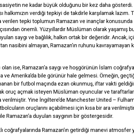
sasiyetin ne kadar büyük olduğunu bir kez daha gösterdi
ı halkımızın verdiği tepkiyi de takdirle karşılamak lazım.
verilen tepki toplumun Ramazan ve inançlar konusunda ca
çısından önemli. Yüzyıllardır Müslüman olarak yaşamış b
lan saygı ve bağlılık, halkın ortak bir değeridir. Ancak, i
tan nasibini almayan, Ramazan’ın ruhunu kavrayamayan ki
ç olan ise, Ramazan’a saygı ve hoşgörünün İslam coğrafya
a ve Amerika’da bile görünür hale gelmesi. Örneğin, geçti
nanan bir futbol maçında ezan okunmuş, iftar vakti geldi
k oruç açmak isteyen Müslüman oyuncular ve taraftarlar 
a verilmiştir. Yine İngiltere’de Manchester United – Fulha
lcuların oruçlarını açabilmesi için kısa bir ara verilmiştir.
le Ramazan’a duyulan saygının bir göstergesidir.
lı coğrafyalarında Ramazan’ın getirdiği manevi atmosfer y