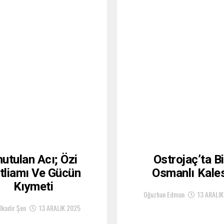
utulan Acı; Özi
Ostrojaç’ta Bi
tliamı Ve Gücün
Osmanlı Kales
Kıymeti
Oğuzhan Edman
13 ARALIK
lkadir Şen
13 ARALIK 2025