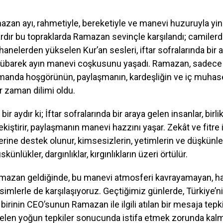
an ayı, rahmetiyle, bereketiyle ve manevi huzuruyla yin
lardır bu topraklarda Ramazan sevinçle karşılandı; camile
hanelerden yükselen Kur’an sesleri, iftar sofralarında bir 
mübarek ayın manevi coşkusunu yaşadı. Ramazan, sadece b
zamanda hoşgörünün, paylaşmanın, kardeşliğin ve iç muha
ir zaman dilimi oldu.
bir aydır ki; İftar sofralarında bir araya gelen insanlar, birli
iştirir, paylaşmanın manevi hazzını yaşar. Zekât ve fitre 
lerine destek olunur, kimsesizlerin, yetimlerin ve düşkünl
künlükler, dargınlıklar, kırgınlıkların üzeri örtülür.
mazan geldiğinde, bu manevi atmosferi kavrayamayan, hat
simlerle de karşılaşıyoruz. Geçtiğimiz günlerde, Türkiye’
 birinin CEO’sunun Ramazan ile ilgili atılan bir mesaja tep
elen yoğun tepkiler sonucunda istifa etmek zorunda kalm