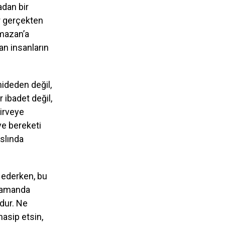
adan bir
r gerçekten
amazan’a
an insanların
mideden değil,
r ibadet değil,
irveye
ve bereketi
aslında
ederken, bu
 zamanda
dur. Ne
nasip etsin,