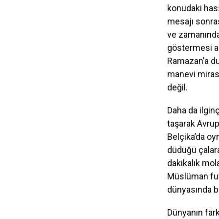
konudaki has
mesajı sonras
ve zamanında 
göstermesi a
Ramazan’a duyu
manevi miras
değil.
Daha da ilgin
taşarak Avrup
Belçika’da oy
düdüğü çalara
dakikalık mol
Müslüman futbo
dünyasında bi
Dünyanın fark