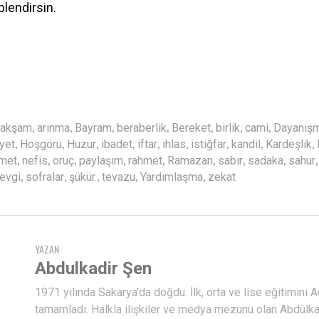
plendirsin.
,
,
,
,
,
,
,
akşam
arınma
Bayram
beraberlik
Bereket
birlik
cami
Dayanış
,
,
,
,
,
,
,
,
,
yet
Hoşgörü
Huzur
ibadet
iftar
ihlas
istiğfar
kandil
Kardeşlik
,
,
,
,
,
,
,
,
met
nefis
oruç
paylaşım
rahmet
Ramazan
sabır
sadaka
sahur
,
,
,
,
,
evgi
sofralar
şükür.
tevazu
Yardımlaşma
zekat
YAZAN
Abdulkadir Şen
1971 yılında Sakarya’da doğdu. İlk, orta ve lise eğitimini 
tamamladı. Halkla ilişkiler ve medya mezunu olan Abdülka