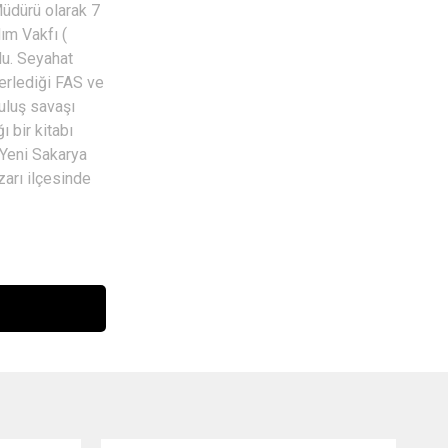
Müdürü olarak 7
ım Vakfı (
du. Seyahat
erlediği FAS ve
uluş savaşı
 bir kitabı
 Yeni Sakarya
zarı ilçesinde