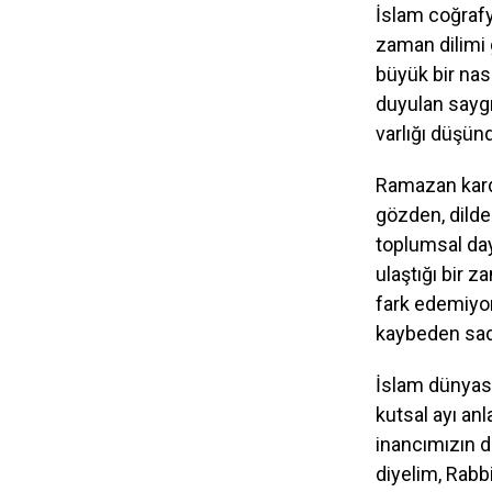
İslam coğrafy
zaman dilimi
büyük bir nas
duyulan saygı
varlığı düşün
Ramazan karde
gözden, dilden
toplumsal da
ulaştığı bir z
fark edemiyor
kaybeden sad
İslam dünyas
kutsal ayı a
inancımızın 
diyelim, Rabb