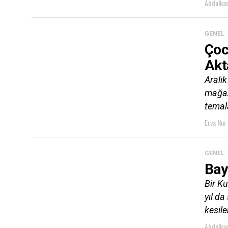
Abdulkad
GENEL
Çoc
Akt
Aralık
mağaz
temala
Erva Nur 
GENEL
Bay
Bir Ku
yıl d
kesile
Abdulkad