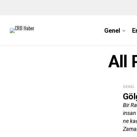
Genel
E
All
GENEL
Göl
Bir R
insan
ne ka
Zaman 