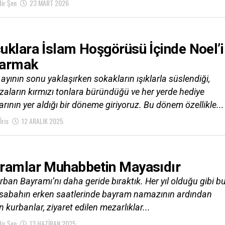
ir Şen
23 MART 2026
uklara İslam Hoşgörüsü İçinde Noel’i
armak
 ayının sonu yaklaşırken sokakların ışıklarla süslendiği,
aların kırmızı tonlara büründüğü ve her yerde hediye
rının yer aldığı bir döneme giriyoruz. Bu dönem özellikle...
İris
12 ARALIK 2025
ramlar Muhabbetin Mayasıdır
rban Bayramı’nı daha geride bıraktık. Her yıl olduğu gibi b
a sabahın erken saatlerinde bayram namazının ardından
n kurbanlar, ziyaret edilen mezarlıklar...
ir Şen
13 HAZIRAN 2025