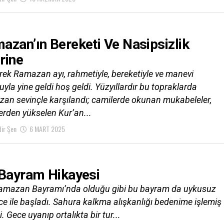
azan’ın Bereketi Ve Nasipsizlik
rine
ek Ramazan ayı, rahmetiyle, bereketiyle ve manevi
yla yine geldi hoş geldi. Yüzyıllardır bu topraklarda
an sevinçle karşılandı; camilerde okunan mukabeleler,
erden yükselen Kur’an...
ir Şen
6 MART 2025
 Bayram Hikayesi
amazan Bayramı’nda olduğu gibi bu bayram da uykusuz
ce ile başladı. Sahura kalkma alışkanlığı bedenime işlemiş
i. Gece uyanıp ortalıkta bir tur...