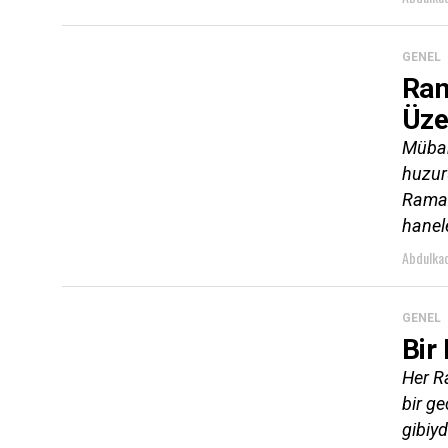
GENEL
Ram
Üze
Mübar
huzuru
Ramaz
hanel
Abdulkad
GENEL
Bir
Her R
bir ge
gibiyd