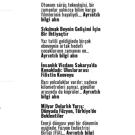
Otonom sürüş teknolojisi, bir
zamanlar yalnızca bilim kurgu
filmlerinin hayaliydi.…
Ayrıntılı
:
bilgi alın
O
t
Sıkılmak Beynin Gelişimi İçin
o
Bir İhtiyaçtır
n
Yaz tatili geldiğinde birçok
o
ebeveynin ortak hedefi
m
çocuklarının zamanını en…
S
:
Ayrıntılı bilgi alın
ü
S
r
ı
İnsanlık Vicdanı Sakarya’da
ü
k
Konakladı: Uluslararası
ş
ı
Filistin Konvoyu
:
l
G
Bazı yolculuklar vardır; sadece
m
e
kilometreleri aşmaz, gönüller
a
l
arasında da köprüler…
Ayrıntılı
k
e
:
bilgi alın
B
c
İ
e
e
n
Milyar Dolarlık Yarış:
y
u
ğ
s
Dünyada Füzyon, Türkiye’de
n
i
a
Beklentiler
i
n
n
n
Enerji dünyası yeni bir dönemin
Y
l
G
eşiğinde. Füzyon Endüstrisi
o
ı
e
Birliği (FIA),…
Ayrıntılı bilgi
l
k