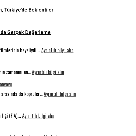
n, Türkiye’de Beklentiler
asında Gerçek Değerleme
:
filmlerinin hayaliydi.…
Ayrıntılı bilgi alın
Otonom
Sürüş:
:
Geleceğin
rının zamanını en…
Ayrıntılı bilgi alın
Sıkılmak
Yolunda
Konvoyu
Beynin
Güvenlik
Gelişimi
:
er arasında da köprüler…
Ayrıntılı bilgi alın
İçin
İnsanlık
Bir
Vicdanı
:
İhtiyaçtır
Sakarya’da
rliği (FIA),…
Ayrıntılı bilgi alın
Milyar
Konakladı:
Dolarlık
Uluslararası