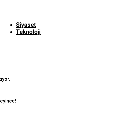
Siyaset
Teknoloji
ıyor.
teyince!