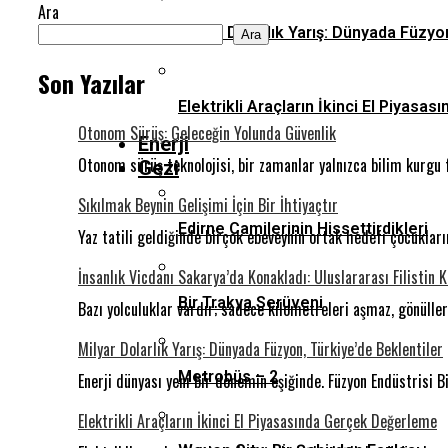
Ara
Milyar Dolarlık Yarış: Dünyada Füzyo
Ara
Son Yazılar
Elektrikli Araçların İkinci El Piyas
Otonom Sürüş: Geleceğin Yolunda Güvenlik
Enerji
Otonom sürüş teknolojisi, bir zamanlar yalnızca bilim kurgu 
Gezi
Sıkılmak Beynin Gelişimi İçin Bir İhtiyaçtır
Edirne Camilerinin Hissettirdikleri
Yaz tatili geldiğinde birçok ebeveynin ortak hedefi çocukla
İnsanlık Vicdanı Sakarya’da Konakladı: Uluslararası Filistin 
Bir Trakya Serüveni
Bazı yolculuklar vardır; sadece kilometreleri aşmaz, gönüll
Milyar Dolarlık Yarış: Dünyada Füzyon, Türkiye’de Beklentiler
Metrobüs – 2
Enerji dünyası yeni bir dönemin eşiğinde. Füzyon Endüstrisi Bi
Elektrikli Araçların İkinci El Piyasasında Gerçek Değerleme