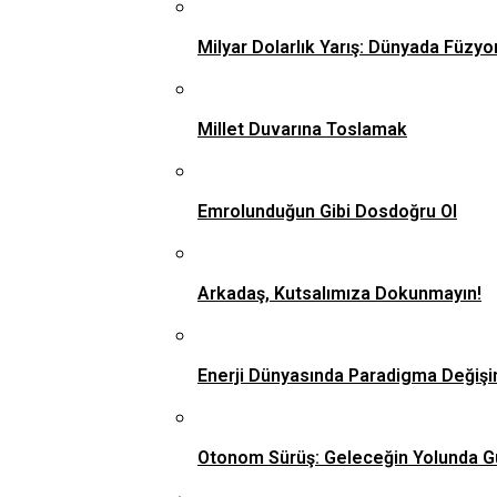
Milyar Dolarlık Yarış: Dünyada Füzyo
Millet Duvarına Toslamak
Emrolunduğun Gibi Dosdoğru Ol
Arkadaş, Kutsalımıza Dokunmayın!
Enerji Dünyasında Paradigma Değişi
Otonom Sürüş: Geleceğin Yolunda G