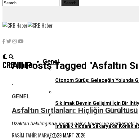
Genel
CRB Haber
All Posts Tagged "asfaltın Sır
Otonom Sürüş: Geleceğin Yolunda G
GENEL
Sıkılmak Beynin Gelişimi İçin Bir İhti
Asfaltın Sırtlanları: Hiçliğin Gürültüsü
Uzaktan bakıldığında, insana dair o kolaycı ve merhametli yan
İnsanlık Vicdanı Sakarya’da Konaklad
RASIM TAHIR MARAZ
29 MART 2026