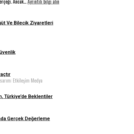
Yarış:
:
Filistin
gerçeği. Ancak…
Ayrıntılı bilgi alın
Dünyada
Elektrikli
Konvoyu
Füzyon,
Araçların
Türkiye’de
İkinci
ğüt Ve Bilecik Ziyaretleri
Beklentiler
El
Piyasasında
Gerçek
Değerleme
üvenlik
yaçtır
asarım: Etkileşim Medya
n, Türkiye’de Beklentiler
asında Gerçek Değerleme