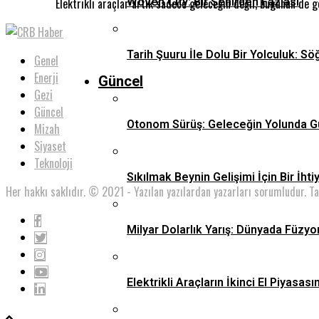
Woven City: Bir Şehirden Fazlası
Elektrikli araçlar artık sadece geleceğin değil, bugünün de 
Tarih Şuuru İle Dolu Bir Yolculuk: Sö
Genel
Enerji
Güncel
Gezi
Güncel
Otonom Sürüş: Geleceğin Yolunda G
Mizah
Siyaset
Teknoloji
Sıkılmak Beynin Gelişimi İçin Bir İhti
Her hakkı saklıdır. © 2021 - Yazılan yazılardan yazarları sorumludur. T
Milyar Dolarlık Yarış: Dünyada Füzyo
Elektrikli Araçların İkinci El Piyas