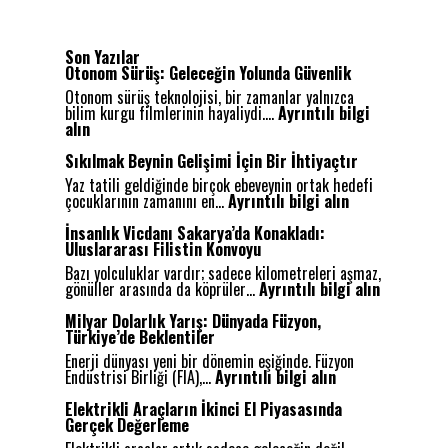
Son Yazılar
Otonom Sürüş: Geleceğin Yolunda Güvenlik
Otonom sürüş teknolojisi, bir zamanlar yalnızca
bilim kurgu filmlerinin hayaliydi.…
Ayrıntılı bilgi
:
alın
O
t
Sıkılmak Beynin Gelişimi İçin Bir İhtiyaçtır
o
Yaz tatili geldiğinde birçok ebeveynin ortak hedefi
n
:
çocuklarının zamanını en…
Ayrıntılı bilgi alın
o
S
m
ı
İnsanlık Vicdanı Sakarya’da Konakladı:
S
k
Uluslararası Filistin Konvoyu
ü
ı
r
Bazı yolculuklar vardır; sadece kilometreleri aşmaz,
l
ü
:
gönüller arasında da köprüler…
Ayrıntılı bilgi alın
m
ş
İ
a
:
n
Milyar Dolarlık Yarış: Dünyada Füzyon,
k
G
s
Türkiye’de Beklentiler
B
e
a
e
Enerji dünyası yeni bir dönemin eşiğinde. Füzyon
l
n
:
y
Endüstrisi Birliği (FIA),…
Ayrıntılı bilgi alın
e
l
M
n
c
ı
i
i
Elektrikli Araçların İkinci El Piyasasında
e
k
l
n
Gerçek Değerleme
ğ
V
y
G