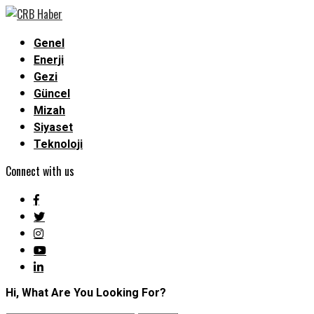
Genel
Enerji
Gezi
Güncel
Mizah
Siyaset
Teknoloji
Connect with us
Hi, What Are You Looking For?