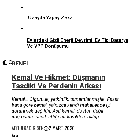
Uzayda Yapay Zekâ
Evlerdeki Gizli Enerji Devrimi: Ev Tipi Batarya
Ve VPP Dönüşümü
GENEL
Kemal Ve Hikmet: Düşmanın
Tasdiki Ve Perdenin Arkası
Kemal… Olgunluk, yetkinlik, tamamlanmışlık. Fakat
bana göre kemal, yalnızca kendi mahallende iyi
görünmek değildir. Asıl kemal, dostun değil
düşmanın tasdik ettiği bir karaktere sahip...
ABDULKADIR ŞEN
2 MART 2026
Ara