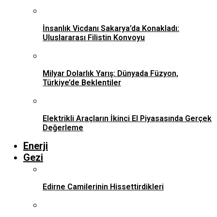
İnsanlık Vicdanı Sakarya’da Konakladı:
Uluslararası Filistin Konvoyu
Milyar Dolarlık Yarış: Dünyada Füzyon,
Türkiye’de Beklentiler
Elektrikli Araçların İkinci El Piyasasında Gerçek
Değerleme
Enerji
Gezi
Edirne Camilerinin Hissettirdikleri