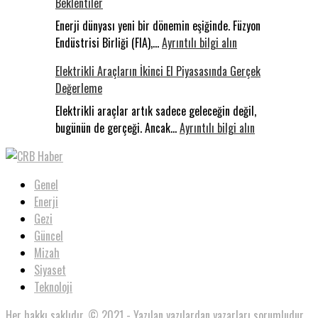
Beklentiler
Sakarya’da
Konakladı:
Enerji dünyası yeni bir dönemin eşiğinde. Füzyon
:
Uluslararas
Endüstrisi Birliği (FIA),…
Ayrıntılı bilgi alın
Milyar
Filistin
Elektrikli Araçların İkinci El Piyasasında Gerçek
Dolarlık
Konvoyu
Değerleme
Yarış:
Dünyada
Elektrikli araçlar artık sadece geleceğin değil,
Füzyon,
:
bugünün de gerçeği. Ancak…
Ayrıntılı bilgi alın
Türkiye’de
Elektrikli
Beklentiler
Araçların
İkinci
Genel
El
Enerji
Piyasasında
Gezi
Gerçek
Güncel
Değerleme
Mizah
Siyaset
Teknoloji
Her hakkı saklıdır. © 2021 - Yazılan yazılardan yazarları sorumludur.