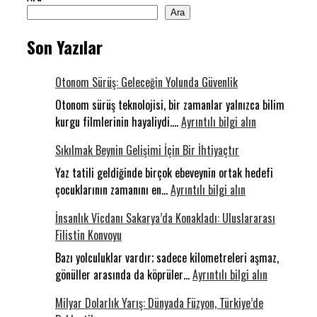
Ara
Son Yazılar
Otonom Sürüş: Geleceğin Yolunda Güvenlik
Otonom sürüş teknolojisi, bir zamanlar yalnızca bilim
:
kurgu filmlerinin hayaliydi.…
Ayrıntılı bilgi alın
Otonom
Sıkılmak Beynin Gelişimi İçin Bir İhtiyaçtır
Sürüş:
Geleceğin
Yaz tatili geldiğinde birçok ebeveynin ortak hedefi
:
Yolunda
çocuklarının zamanını en…
Ayrıntılı bilgi alın
Sıkılmak
Güvenlik
İnsanlık Vicdanı Sakarya’da Konakladı: Uluslararası
Beynin
Filistin Konvoyu
Gelişimi
İçin
Bazı yolculuklar vardır; sadece kilometreleri aşmaz,
Bir
:
gönüller arasında da köprüler…
Ayrıntılı bilgi alın
İhtiyaçtır
İnsanlık
Milyar Dolarlık Yarış: Dünyada Füzyon, Türkiye’de
Vicdanı