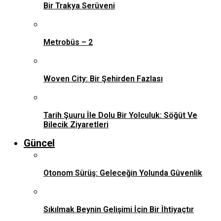
Bir Trakya Serüveni
Metrobüs – 2
Woven City: Bir Şehirden Fazlası
Tarih Şuuru İle Dolu Bir Yolculuk: Söğüt Ve
Bilecik Ziyaretleri
Güncel
Otonom Sürüş: Geleceğin Yolunda Güvenlik
Sıkılmak Beynin Gelişimi İçin Bir İhtiyaçtır