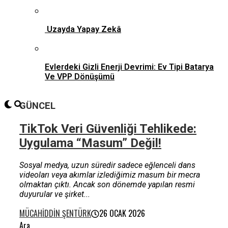
Uzayda Yapay Zekâ
Evlerdeki Gizli Enerji Devrimi: Ev Tipi Batarya
Ve VPP Dönüşümü
GÜNCEL
TikTok Veri Güvenliği Tehlikede:
Uygulama “Masum” Değil!
Sosyal medya, uzun süredir sadece eğlenceli dans
videoları veya akımlar izlediğimiz masum bir mecra
olmaktan çıktı. Ancak son dönemde yapılan resmi
duyurular ve şirket...
MÜCAHIDDIN ŞENTÜRK
26 OCAK 2026
Ara