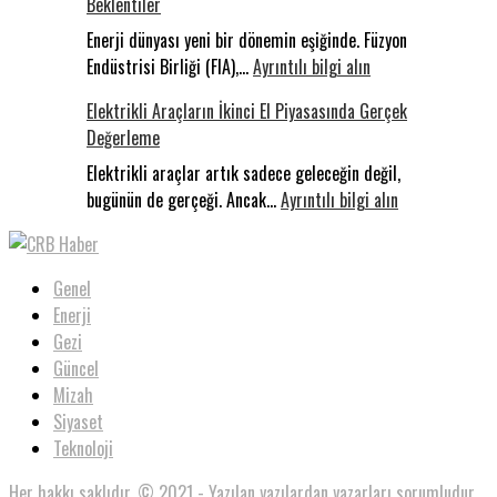
Beklentiler
Sakarya’da
Konakladı:
Enerji dünyası yeni bir dönemin eşiğinde. Füzyon
:
Uluslararas
Endüstrisi Birliği (FIA),…
Ayrıntılı bilgi alın
Milyar
Filistin
Elektrikli Araçların İkinci El Piyasasında Gerçek
Dolarlık
Konvoyu
Değerleme
Yarış:
Dünyada
Elektrikli araçlar artık sadece geleceğin değil,
Füzyon,
:
bugünün de gerçeği. Ancak…
Ayrıntılı bilgi alın
Türkiye’de
Elektrikli
Beklentiler
Araçların
İkinci
Genel
El
Enerji
Piyasasında
Gezi
Gerçek
Güncel
Değerleme
Mizah
Siyaset
Teknoloji
Her hakkı saklıdır. © 2021 - Yazılan yazılardan yazarları sorumludur.