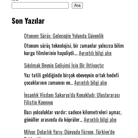
Ara
Son Yazılar
Otonom Sürüş: Geleceğin Yolunda Güvenlik
Otonom sürüş teknolojisi, bir zamanlar yalnızca bilim
:
kurgu filmlerinin hayaliydi.…
Ayrıntılı bilgi alın
Otonom
Sıkılmak Beynin Gelişimi İçin Bir İhtiyaçtır
Sürüş:
Geleceğin
Yaz tatili geldiğinde birçok ebeveynin ortak hedefi
:
Yolunda
çocuklarının zamanını en…
Ayrıntılı bilgi alın
Sıkılmak
Güvenlik
İnsanlık Vicdanı Sakarya’da Konakladı: Uluslararası
Beynin
Filistin Konvoyu
Gelişimi
İçin
Bazı yolculuklar vardır; sadece kilometreleri aşmaz,
Bir
:
gönüller arasında da köprüler…
Ayrıntılı bilgi alın
İhtiyaçtır
İnsanlık
Milyar Dolarlık Yarış: Dünyada Füzyon, Türkiye’de
Vicdanı