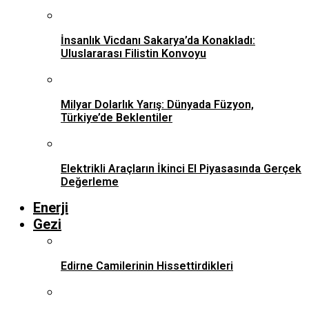
İnsanlık Vicdanı Sakarya’da Konakladı:
Uluslararası Filistin Konvoyu
Milyar Dolarlık Yarış: Dünyada Füzyon,
Türkiye’de Beklentiler
Elektrikli Araçların İkinci El Piyasasında Gerçek
Değerleme
Enerji
Gezi
Edirne Camilerinin Hissettirdikleri