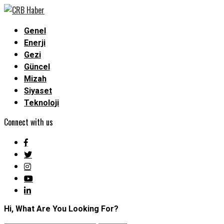
Genel
Enerji
Gezi
Güncel
Mizah
Siyaset
Teknoloji
Connect with us
Hi, What Are You Looking For?