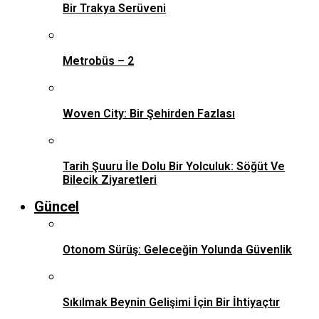
Bir Trakya Serüveni
Metrobüs – 2
Woven City: Bir Şehirden Fazlası
Tarih Şuuru İle Dolu Bir Yolculuk: Söğüt Ve
Bilecik Ziyaretleri
Güncel
Otonom Sürüş: Geleceğin Yolunda Güvenlik
Sıkılmak Beynin Gelişimi İçin Bir İhtiyaçtır