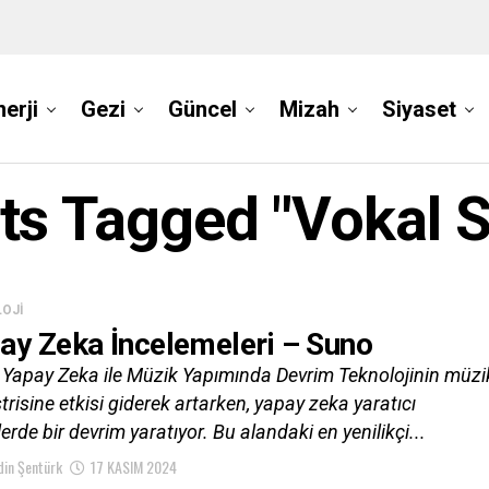
nerji
Gezi
Güncel
Mizah
Siyaset
sts Tagged "vokal S
OJI
ay Zeka İncelemeleri – Suno
 Yapay Zeka ile Müzik Yapımında Devrim Teknolojinin müzi
risine etkisi giderek artarken, yapay zeka yaratıcı
erde bir devrim yaratıyor. Bu alandaki en yenilikçi...
in Şentürk
17 KASIM 2024