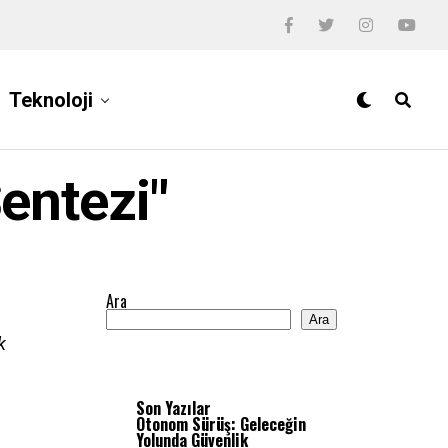
Teknoloji
entezi"
Ara
Ara
k
Son Yazılar
Otonom Sürüş: Geleceğin
Yolunda Güvenlik