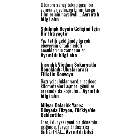
Otonom sürüş teknolojisi, bir
zamanlar yalnızca bilim kurgu
filmlerinin hayaliydi.…
Ayrıntılı
:
bilgi alın
O
t
Sıkılmak Beynin Gelişimi İçin
o
Bir İhtiyaçtır
n
Yaz tatili geldiğinde birçok
o
ebeveynin ortak hedefi
m
çocuklarının zamanını en…
S
:
Ayrıntılı bilgi alın
ü
S
r
ı
İnsanlık Vicdanı Sakarya’da
ü
k
Konakladı: Uluslararası
ş
ı
Filistin Konvoyu
:
l
G
Bazı yolculuklar vardır; sadece
m
e
kilometreleri aşmaz, gönüller
a
l
arasında da köprüler…
Ayrıntılı
k
e
:
bilgi alın
B
c
İ
e
e
n
Milyar Dolarlık Yarış:
y
ğ
s
Dünyada Füzyon, Türkiye’de
n
i
a
Beklentiler
i
n
n
n
Enerji dünyası yeni bir dönemin
Y
l
G
eşiğinde. Füzyon Endüstrisi
o
ı
e
Birliği (FIA),…
Ayrıntılı bilgi
l
k