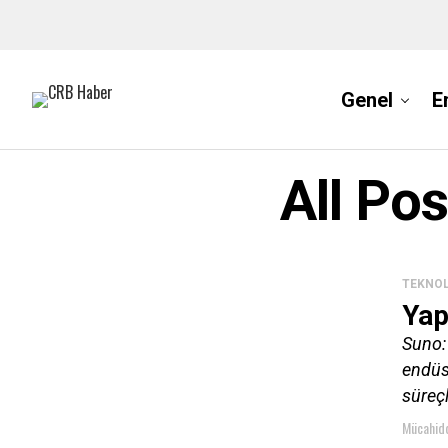
Genel
E
All Po
TEKNOL
Yap
Suno:
endüst
süreçl
Mücahidd