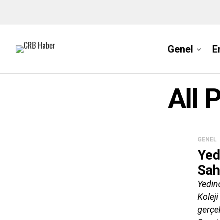
Genel
E
All 
GENEL
Yed
Sah
Yedin
Kolej
gerçek