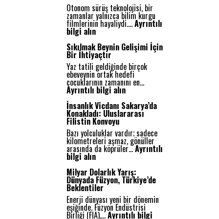
Otonom sürüş teknolojisi, bir
zamanlar yalnızca bilim kurgu
filmlerinin hayaliydi.…
Ayrıntılı
:
bilgi alın
O
t
Sıkılmak Beynin Gelişimi İçin
o
Bir İhtiyaçtır
n
Yaz tatili geldiğinde birçok
o
ebeveynin ortak hedefi
m
çocuklarının zamanını en…
S
:
Ayrıntılı bilgi alın
ü
S
r
ı
İnsanlık Vicdanı Sakarya’da
ü
k
Konakladı: Uluslararası
ş
ı
Filistin Konvoyu
:
l
G
Bazı yolculuklar vardır; sadece
m
e
kilometreleri aşmaz, gönüller
a
l
arasında da köprüler…
Ayrıntılı
k
e
:
bilgi alın
B
c
İ
e
e
n
Milyar Dolarlık Yarış:
y
ğ
s
Dünyada Füzyon, Türkiye’de
n
i
a
Beklentiler
i
n
n
n
Enerji dünyası yeni bir dönemin
Y
l
G
eşiğinde. Füzyon Endüstrisi
o
ı
e
Birliği (FIA),…
Ayrıntılı bilgi
l
k