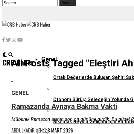
Genel
CRB Haber
All Posts Tagged "eleştiri Ah
Ortak Değerlerde Buluşan Şehir: Sa
GENEL
Otonom Sürüş: Geleceğin Yolunda G
Ramazanda Aynaya Bakma Vakti
Mübarek Ramazan ayının son on gününe girdik. Bu güzel Rama
Sıkılmak Beynin Gelişimi İçin Bir İhti
ABDULKADIR ŞEN
8 MART 2026