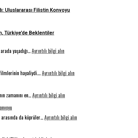
ı: Uluslararası Filistin Konvoyu
n, Türkiye’de Beklentiler
:
ir arada yaşadığı…
Ayrıntılı bilgi alın
Ortak
Değerlerde
Buluşan
:
filmlerinin hayaliydi.…
Ayrıntılı bilgi alın
Şehir:
Otonom
Sakarya
Sürüş:
:
Geleceğin
rının zamanını en…
Ayrıntılı bilgi alın
Sıkılmak
Yolunda
Konvoyu
Beynin
Güvenlik
Gelişimi
:
er arasında da köprüler…
Ayrıntılı bilgi alın
İçin
İnsanlık
Bir
Vicdanı