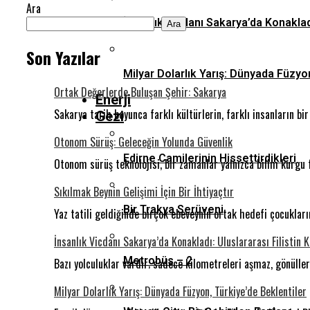
Ara
İnsanlık Vicdanı Sakarya’da Konaklad
Ara
Son Yazılar
Milyar Dolarlık Yarış: Dünyada Füzyo
Ortak Değerlerde Buluşan Şehir: Sakarya
Enerji
Sakarya tarih boyunca farklı kültürlerin, farklı insanların b
Gezi
Otonom Sürüş: Geleceğin Yolunda Güvenlik
Edirne Camilerinin Hissettirdikleri
Otonom sürüş teknolojisi, bir zamanlar yalnızca bilim kurgu 
Sıkılmak Beynin Gelişimi İçin Bir İhtiyaçtır
Bir Trakya Serüveni
Yaz tatili geldiğinde birçok ebeveynin ortak hedefi çocukla
İnsanlık Vicdanı Sakarya’da Konakladı: Uluslararası Filistin 
Metrobüs – 2
Bazı yolculuklar vardır; sadece kilometreleri aşmaz, gönüll
Milyar Dolarlık Yarış: Dünyada Füzyon, Türkiye’de Beklentiler