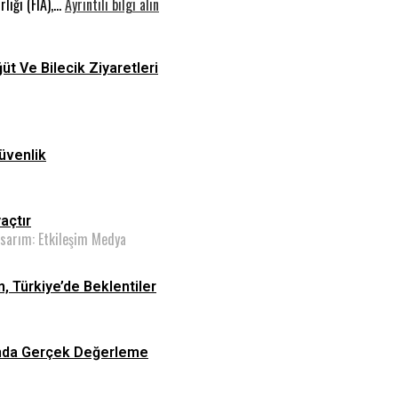
:
İhtiyaçtır
Sakarya’da
rliği (FIA),…
Ayrıntılı bilgi alın
Milyar
Konakladı:
Dolarlık
Uluslararası
Yarış:
Filistin
ğüt Ve Bilecik Ziyaretleri
Dünyada
Konvoyu
Füzyon,
Türkiye’de
Beklentiler
üvenlik
yaçtır
asarım: Etkileşim Medya
n, Türkiye’de Beklentiler
asında Gerçek Değerleme