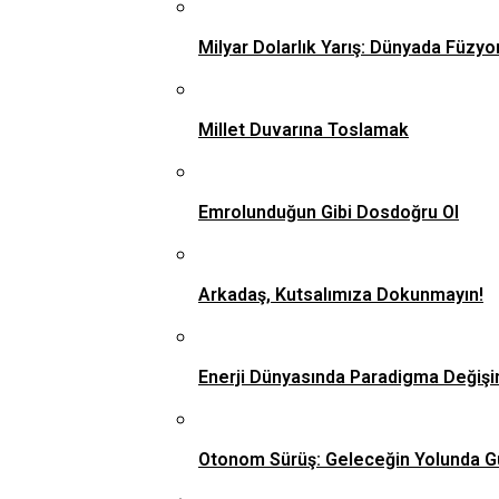
Milyar Dolarlık Yarış: Dünyada Füzyo
Millet Duvarına Toslamak
Emrolunduğun Gibi Dosdoğru Ol
Arkadaş, Kutsalımıza Dokunmayın!
Enerji Dünyasında Paradigma Değişi
Otonom Sürüş: Geleceğin Yolunda G