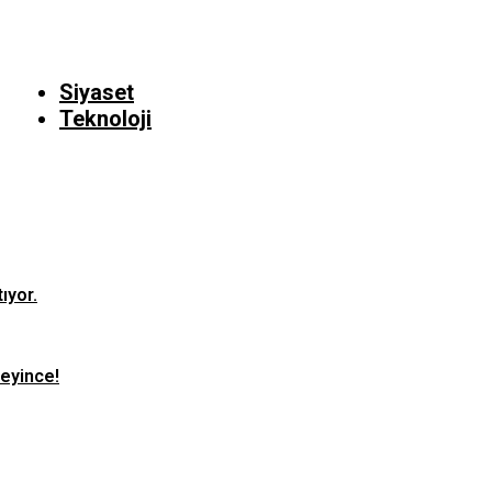
Siyaset
Teknoloji
ıyor.
teyince!