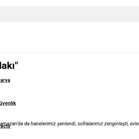
lakı"
karya
üvenlik
zan’da da hanelerimiz şenlendi, sofralarımız zenginleşti, evlerim
yaçtır