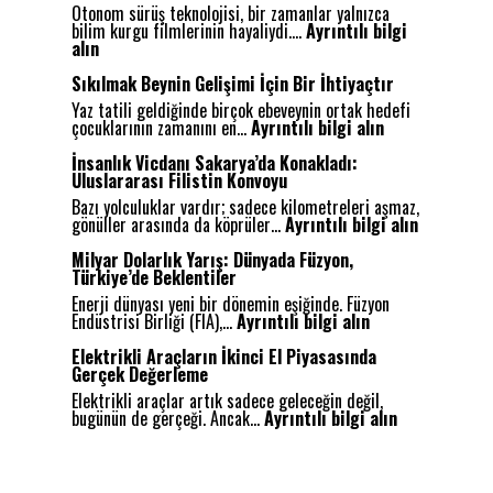
Otonom sürüş teknolojisi, bir zamanlar yalnızca
bilim kurgu filmlerinin hayaliydi.…
Ayrıntılı bilgi
:
alın
O
t
Sıkılmak Beynin Gelişimi İçin Bir İhtiyaçtır
o
Yaz tatili geldiğinde birçok ebeveynin ortak hedefi
n
:
çocuklarının zamanını en…
Ayrıntılı bilgi alın
o
S
m
ı
İnsanlık Vicdanı Sakarya’da Konakladı:
S
k
Uluslararası Filistin Konvoyu
ü
ı
r
Bazı yolculuklar vardır; sadece kilometreleri aşmaz,
l
ü
:
gönüller arasında da köprüler…
Ayrıntılı bilgi alın
m
ş
İ
a
:
n
Milyar Dolarlık Yarış: Dünyada Füzyon,
k
G
s
Türkiye’de Beklentiler
B
e
a
e
Enerji dünyası yeni bir dönemin eşiğinde. Füzyon
l
n
:
y
Endüstrisi Birliği (FIA),…
Ayrıntılı bilgi alın
e
l
M
n
c
ı
i
i
Elektrikli Araçların İkinci El Piyasasında
e
k
l
n
Gerçek Değerleme
ğ
V
y
G
i
i
Elektrikli araçlar artık sadece geleceğin değil,
a
e
n
:
c
bugünün de gerçeği. Ancak…
Ayrıntılı bilgi alın
r
l
Y
E
d
D
i
o
l
a
o
ş
l
e
n
l
i
u
k
ı