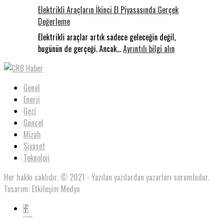
Milyar
Filistin
Elektrikli Araçların İkinci El Piyasasında Gerçek
Dolarlık
Konvoyu
Değerleme
Yarış:
Dünyada
Elektrikli araçlar artık sadece geleceğin değil,
Füzyon,
:
bugünün de gerçeği. Ancak…
Ayrıntılı bilgi alın
Türkiye’de
Elektrikli
Beklentiler
Araçların
İkinci
Genel
El
Enerji
Piyasasında
Gezi
Gerçek
Güncel
Değerleme
Mizah
Siyaset
Teknoloji
Her hakkı saklıdır. © 2021 - Yazılan yazılardan yazarları sorumludur.
Tasarım: Etkileşim Medya