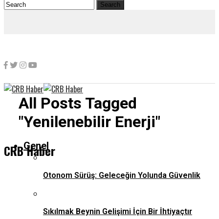
All Posts Tagged
"Yenilenebilir Enerji"
Genel
CRB Haber
Otonom Sürüş: Geleceğin Yolunda Güvenlik
Sıkılmak Beynin Gelişimi İçin Bir İhtiyaçtır