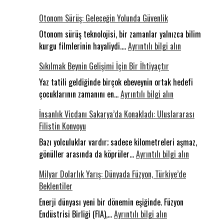
Otonom Sürüş: Geleceğin Yolunda Güvenlik
Otonom sürüş teknolojisi, bir zamanlar yalnızca bilim
:
kurgu filmlerinin hayaliydi.…
Ayrıntılı bilgi alın
Otonom
Sıkılmak Beynin Gelişimi İçin Bir İhtiyaçtır
Sürüş:
Geleceğin
Yaz tatili geldiğinde birçok ebeveynin ortak hedefi
:
Yolunda
çocuklarının zamanını en…
Ayrıntılı bilgi alın
Sıkılmak
Güvenlik
İnsanlık Vicdanı Sakarya’da Konakladı: Uluslararası
Beynin
Filistin Konvoyu
Gelişimi
İçin
Bazı yolculuklar vardır; sadece kilometreleri aşmaz,
Bir
:
gönüller arasında da köprüler…
Ayrıntılı bilgi alın
İhtiyaçtır
İnsanlık
Milyar Dolarlık Yarış: Dünyada Füzyon, Türkiye’de
Vicdanı
Beklentiler
Sakarya’da
Konakladı:
Enerji dünyası yeni bir dönemin eşiğinde. Füzyon
:
Uluslararas
Endüstrisi Birliği (FIA),…
Ayrıntılı bilgi alın