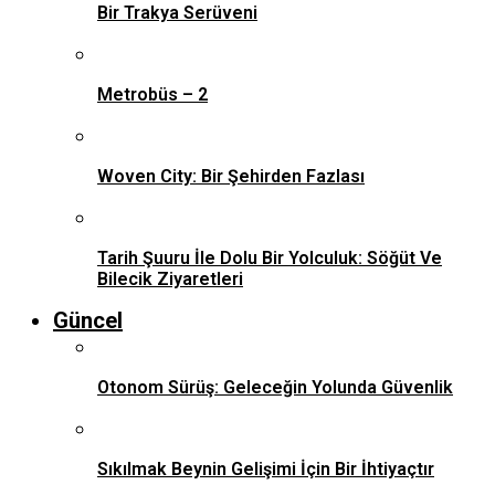
Bir Trakya Serüveni
Metrobüs – 2
Woven City: Bir Şehirden Fazlası
Tarih Şuuru İle Dolu Bir Yolculuk: Söğüt Ve
Bilecik Ziyaretleri
Güncel
Otonom Sürüş: Geleceğin Yolunda Güvenlik
Sıkılmak Beynin Gelişimi İçin Bir İhtiyaçtır