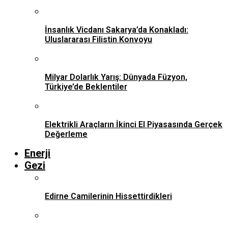
İnsanlık Vicdanı Sakarya’da Konakladı:
Uluslararası Filistin Konvoyu
Milyar Dolarlık Yarış: Dünyada Füzyon,
Türkiye’de Beklentiler
Elektrikli Araçların İkinci El Piyasasında Gerçek
Değerleme
Enerji
Gezi
Edirne Camilerinin Hissettirdikleri