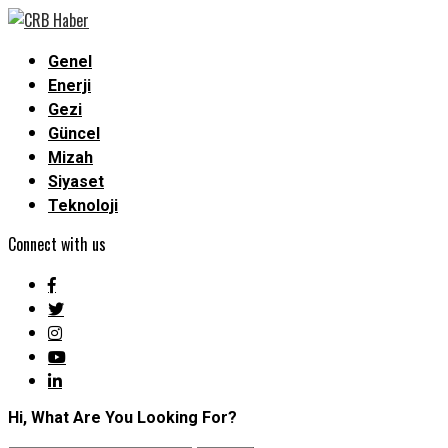
Genel
Enerji
Gezi
Güncel
Mizah
Siyaset
Teknoloji
Connect with us
Hi, What Are You Looking For?