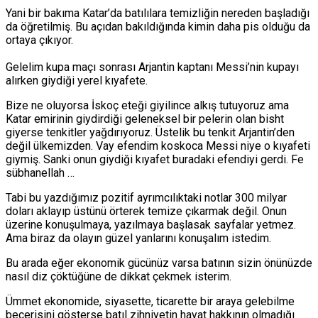
Yani bir bakıma Katar’da batılılara temizliğin nereden başladığı
da öğretilmiş. Bu açıdan bakıldığında kimin daha pis olduğu da
ortaya çıkıyor.
Gelelim kupa maçı sonrası Arjantin kaptanı Messi’nin kupayı
alırken giydiği yerel kıyafete.
Bize ne oluyorsa İskoç eteği giyilince alkış tutuyoruz ama
Katar emirinin giydirdiği geleneksel bir pelerin olan bisht
giyerse tenkitler yağdırıyoruz. Üstelik bu tenkit Arjantin’den
değil ülkemizden. Vay efendim koskoca Messi niye o kıyafeti
giymiş. Sanki onun giydiği kıyafet buradaki efendiyi gerdi. Fe
sübhanellah …
Tabi bu yazdığımız pozitif ayrımcılıktaki notlar 300 milyar
doları aklayıp üstünü örterek temize çıkarmak değil. Onun
üzerine konuşulmaya, yazılmaya başlasak sayfalar yetmez.
Ama biraz da olayın güzel yanlarını konuşalım istedim.
Bu arada eğer ekonomik gücünüz varsa batının sizin önünüzde
nasıl diz çöktüğüne de dikkat çekmek isterim.
Ümmet ekonomide, siyasette, ticarette bir araya gelebilme
becerisini gösterse batıl zihniyetin hayat hakkının olmadığı