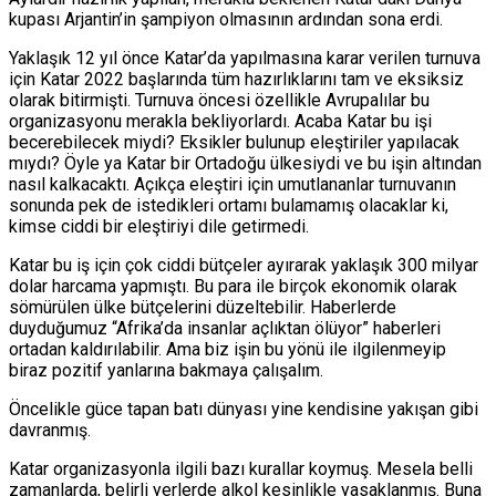
kupası Arjantin’in şampiyon olmasının ardından sona erdi.
Yaklaşık 12 yıl önce Katar’da yapılmasına karar verilen turnuva
için Katar 2022 başlarında tüm hazırlıklarını tam ve eksiksiz
olarak bitirmişti. Turnuva öncesi özellikle Avrupalılar bu
organizasyonu merakla bekliyorlardı. Acaba Katar bu işi
becerebilecek miydi? Eksikler bulunup eleştiriler yapılacak
mıydı? Öyle ya Katar bir Ortadoğu ülkesiydi ve bu işin altından
nasıl kalkacaktı. Açıkça eleştiri için umutlananlar turnuvanın
sonunda pek de istedikleri ortamı bulamamış olacaklar ki,
kimse ciddi bir eleştiriyi dile getirmedi.
Katar bu iş için çok ciddi bütçeler ayırarak yaklaşık 300 milyar
dolar harcama yapmıştı. Bu para ile birçok ekonomik olarak
sömürülen ülke bütçelerini düzeltebilir. Haberlerde
duyduğumuz “Afrika’da insanlar açlıktan ölüyor” haberleri
ortadan kaldırılabilir. Ama biz işin bu yönü ile ilgilenmeyip
biraz pozitif yanlarına bakmaya çalışalım.
Öncelikle güce tapan batı dünyası yine kendisine yakışan gibi
davranmış.
Katar organizasyonla ilgili bazı kurallar koymuş. Mesela belli
zamanlarda, belirli yerlerde alkol kesinlikle yasaklanmış. Buna