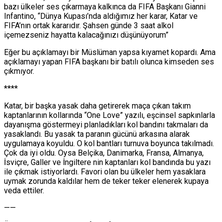
bazı ülkeler ses çıkarmaya kalkınca da FIFA Başkanı Gianni
Infantino, “Dünya Kupası’nda aldığımız her karar, Katar ve
FIFA’nın ortak kararıdır. Şahsen günde 3 saat alkol
içemezseniz hayatta kalacağınızı düşünüyorum”
Eğer bu açıklamayı bir Müslüman yapsa kıyamet kopardı. Ama
açıklamayı yapan FIFA başkanı bir batılı olunca kimseden ses
çıkmıyor.
****
Katar, bir başka yasak daha getirerek maça çıkan takım
kaptanlarının kollarında “One Love” yazılı, eşcinsel sapkınlarla
dayanışma göstermeyi planladıkları kol bandını takmaları da
yasaklandı. Bu yasak ta paranın gücünü arkasına alarak
uygulamaya koyuldu. O kol bantları turnuva boyunca takılmadı.
Çok da iyi oldu. Oysa Belçika, Danimarka, Fransa, Almanya,
İsviçre, Galler ve İngiltere nin kaptanları kol bandında bu yazı
ile çıkmak istiyorlardı. Favori olan bu ülkeler hem yasaklara
uymak zorunda kaldılar hem de teker teker elenerek kupaya
veda ettiler.
——