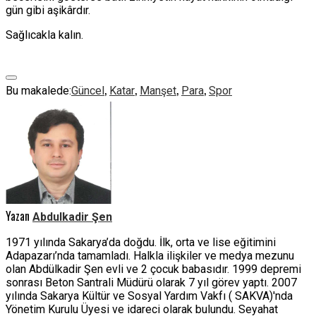
gün gibi aşikârdır.
Sağlıcakla kalın.
,
,
,
,
Bu makalede:
Güncel
Katar
Manşet
Para
Spor
Yazan
Abdulkadir Şen
1971 yılında Sakarya’da doğdu. İlk, orta ve lise eğitimini
Adapazarı’nda tamamladı. Halkla ilişkiler ve medya mezunu
olan Abdülkadir Şen evli ve 2 çocuk babasıdır. 1999 depremi
sonrası Beton Santrali Müdürü olarak 7 yıl görev yaptı. 2007
yılında Sakarya Kültür ve Sosyal Yardım Vakfı ( SAKVA)'nda
Yönetim Kurulu Üyesi ve idareci olarak bulundu. Seyahat