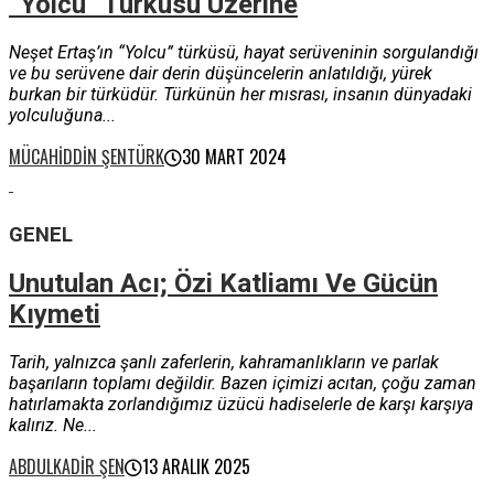
“Yolcu” Türküsü Üzerine
Neşet Ertaş’ın “Yolcu” türküsü, hayat serüveninin sorgulandığı
ve bu serüvene dair derin düşüncelerin anlatıldığı, yürek
burkan bir türküdür. Türkünün her mısrası, insanın dünyadaki
yolculuğuna...
MÜCAHIDDIN ŞENTÜRK
30 MART 2024
GENEL
Unutulan Acı; Özi Katliamı Ve Gücün
Kıymeti
Tarih, yalnızca şanlı zaferlerin, kahramanlıkların ve parlak
başarıların toplamı değildir. Bazen içimizi acıtan, çoğu zaman
hatırlamakta zorlandığımız üzücü hadiselerle de karşı karşıya
kalırız. Ne...
ABDULKADIR ŞEN
13 ARALIK 2025