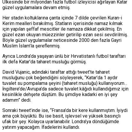
Ülkesinde bir milyondan fazla futbol izleyicisi ağırlayan Katar
güzel uygulamalara devam etmiş.
Her stadın koltuklarına çanta içinde 7 dilde çevrilen Kuran-i
Kerim mealleri bırakılmış. Statların içerisinde namaz kılmak
için yapılan şeffaf mescitler ile namaza dikkat çekilmiş. En
güzel ezan okuyan müezzinler getirilip ezan sesi sevdirilmiş.
Böyle güzel uygulamalar neticesinde 2000 den fazla Gayri
Müslim İslam’la şereflenmiş.
Ayrıca Londra’da yaşayan ünlü bir Hırvatistanlı futbol taraftarı
ilk defa Katar’da taharet musluğu görmüş.
David Vujanic, adındaki taraftar attığı tweet’te taharet
musluğunu çok beğendiğini söyleyerek, “Katar’da 1 aydır
tuvalet su pompalama şeyini (taharet musluğu) kullanıyorum…
İngiltere’de/Avrupa’da sadece tuvalet kâğıdı kullandığımız için
kesinlikle dehşete düştüm. Bu şimdiye kadarki en iyi şey
adamım” dedi.
Sonraki tweet’inde ise, “Fransa’da bir kere kullanmıştım. İyiydi
ama çok büyüktü. Bu ise basit, işlevsel ve yüksek basınçlı
ufak bir şey. Kolayca uyarlanabilir. Londra’ya döndüğümde
yatırım yapacağım. İfadelerini kullandı.