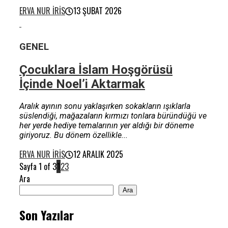
ERVA NUR İRIS
13 ŞUBAT 2026
GENEL
Çocuklara İslam Hoşgörüsü
İçinde Noel’i Aktarmak
Aralık ayının sonu yaklaşırken sokakların ışıklarla
süslendiği, mağazaların kırmızı tonlara büründüğü ve
her yerde hediye temalarının yer aldığı bir döneme
giriyoruz. Bu dönem özellikle...
ERVA NUR İRIS
12 ARALIK 2025
Sayfa 1 of 3
1
2
3
Ara
Ara
Son Yazılar