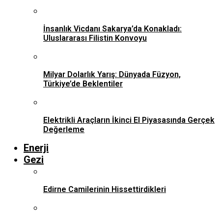
İnsanlık Vicdanı Sakarya’da Konakladı:
Uluslararası Filistin Konvoyu
Milyar Dolarlık Yarış: Dünyada Füzyon,
Türkiye’de Beklentiler
Elektrikli Araçların İkinci El Piyasasında Gerçek
Değerleme
Enerji
Gezi
Edirne Camilerinin Hissettirdikleri