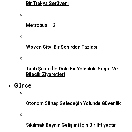
Bir Trakya Serüveni
Metrobüs – 2
Woven City: Bir Şehirden Fazlası
Tarih Şuuru İle Dolu Bir Yolculuk: Söğüt Ve
Bilecik Ziyaretleri
Güncel
Otonom Sürüş: Geleceğin Yolunda Güvenlik
Sıkılmak Beynin Gelişimi İçin Bir İhtiyaçtır