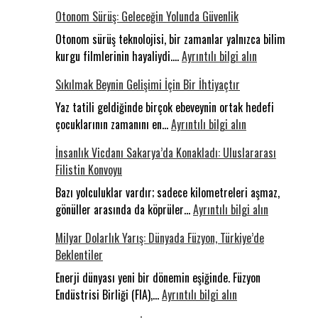
Otonom Sürüş: Geleceğin Yolunda Güvenlik
Otonom sürüş teknolojisi, bir zamanlar yalnızca bilim
:
kurgu filmlerinin hayaliydi.…
Ayrıntılı bilgi alın
Otonom
Sıkılmak Beynin Gelişimi İçin Bir İhtiyaçtır
Sürüş:
Geleceğin
Yaz tatili geldiğinde birçok ebeveynin ortak hedefi
:
Yolunda
çocuklarının zamanını en…
Ayrıntılı bilgi alın
Sıkılmak
Güvenlik
İnsanlık Vicdanı Sakarya’da Konakladı: Uluslararası
Beynin
Filistin Konvoyu
Gelişimi
İçin
Bazı yolculuklar vardır; sadece kilometreleri aşmaz,
Bir
:
gönüller arasında da köprüler…
Ayrıntılı bilgi alın
İhtiyaçtır
İnsanlık
Milyar Dolarlık Yarış: Dünyada Füzyon, Türkiye’de
Vicdanı
Beklentiler
Sakarya’da
Konakladı:
Enerji dünyası yeni bir dönemin eşiğinde. Füzyon
:
Uluslararas
Endüstrisi Birliği (FIA),…
Ayrıntılı bilgi alın
Milyar
Filistin