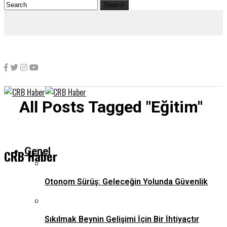
All Posts Tagged "Eğitim"
Genel
CRB Haber
Otonom Sürüş: Geleceğin Yolunda Güvenlik
Sıkılmak Beynin Gelişimi İçin Bir İhtiyaçtır