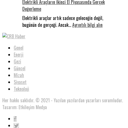
Elektrikli Araçların İkinci El Piyasasında Gerçek
Dolarlık
Konvoyu
Değerleme
Yarış:
Dünyada
Elektrikli araçlar artık sadece geleceğin değil,
Füzyon,
:
bugünün de gerçeği. Ancak…
Ayrıntılı bilgi alın
Türkiye’de
Elektrikli
Beklentiler
Araçların
İkinci
Genel
El
Enerji
Piyasasında
Gezi
Gerçek
Güncel
Değerleme
Mizah
Siyaset
Teknoloji
Her hakkı saklıdır. © 2021 - Yazılan yazılardan yazarları sorumludur.
Tasarım: Etkileşim Medya