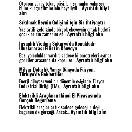
Otonom sürüş teknolojisi, bir zamanlar yalnızca
bilim kurgu filmlerinin hayaliydi.…
Ayrıntılı bilgi
:
alın
O
t
Sıkılmak Beynin Gelişimi İçin Bir İhtiyaçtır
o
Yaz tatili geldiğinde birçok ebeveynin ortak hedefi
n
:
çocuklarının zamanını en…
Ayrıntılı bilgi alın
o
S
m
ı
İnsanlık Vicdanı Sakarya’da Konakladı:
S
k
Uluslararası Filistin Konvoyu
ü
ı
r
Bazı yolculuklar vardır; sadece kilometreleri aşmaz,
l
ü
:
gönüller arasında da köprüler…
Ayrıntılı bilgi alın
m
ş
İ
a
:
n
Milyar Dolarlık Yarış: Dünyada Füzyon,
k
G
s
Türkiye’de Beklentiler
B
e
a
e
Enerji dünyası yeni bir dönemin eşiğinde. Füzyon
l
n
:
y
Endüstrisi Birliği (FIA),…
Ayrıntılı bilgi alın
e
l
M
n
c
ı
i
i
Elektrikli Araçların İkinci El Piyasasında
e
k
l
n
Gerçek Değerleme
ğ
V
y
G
i
i
Elektrikli araçlar artık sadece geleceğin değil,
a
e
n
:
c
bugünün de gerçeği. Ancak…
Ayrıntılı bilgi alın
r
l
Y
E
d
D
i
o
l
a
o
ş
l
e
n
l
i
u
k
ı