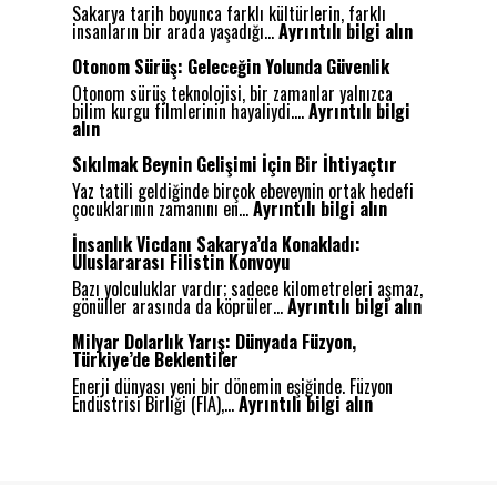
Sakarya tarih boyunca farklı kültürlerin, farklı
:
insanların bir arada yaşadığı…
Ayrıntılı bilgi alın
O
r
Otonom Sürüş: Geleceğin Yolunda Güvenlik
t
Otonom sürüş teknolojisi, bir zamanlar yalnızca
a
bilim kurgu filmlerinin hayaliydi.…
Ayrıntılı bilgi
k
:
alın
D
O
e
t
Sıkılmak Beynin Gelişimi İçin Bir İhtiyaçtır
ğ
o
e
Yaz tatili geldiğinde birçok ebeveynin ortak hedefi
n
:
r
çocuklarının zamanını en…
Ayrıntılı bilgi alın
o
S
l
m
ı
e
İnsanlık Vicdanı Sakarya’da Konakladı:
S
k
r
Uluslararası Filistin Konvoyu
ü
ı
d
r
Bazı yolculuklar vardır; sadece kilometreleri aşmaz,
l
e
ü
:
gönüller arasında da köprüler…
Ayrıntılı bilgi alın
m
B
ş
İ
a
u
:
n
Milyar Dolarlık Yarış: Dünyada Füzyon,
k
l
G
s
Türkiye’de Beklentiler
B
u
e
a
e
ş
Enerji dünyası yeni bir dönemin eşiğinde. Füzyon
l
n
:
y
a
Endüstrisi Birliği (FIA),…
Ayrıntılı bilgi alın
e
l
M
n
n
c
ı
i
i
Ş
e
k
l
n
e
ğ
V
y
G
h
i
i
a
e
i