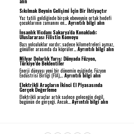
:
alın
O
t
Sıkılmak Beynin Gelişimi İçin Bir İhtiyaçtır
o
Yaz tatili geldiğinde birçok ebeveynin ortak hedefi
n
:
çocuklarının zamanını en…
Ayrıntılı bilgi alın
o
S
m
ı
İnsanlık Vicdanı Sakarya’da Konakladı:
S
k
Uluslararası Filistin Konvoyu
ü
ı
r
Bazı yolculuklar vardır; sadece kilometreleri aşmaz,
l
ü
:
gönüller arasında da köprüler…
Ayrıntılı bilgi alın
m
ş
İ
a
:
n
Milyar Dolarlık Yarış: Dünyada Füzyon,
k
G
s
Türkiye’de Beklentiler
B
e
a
e
Enerji dünyası yeni bir dönemin eşiğinde. Füzyon
l
n
:
y
Endüstrisi Birliği (FIA),…
Ayrıntılı bilgi alın
e
l
M
n
c
ı
i
i
Elektrikli Araçların İkinci El Piyasasında
e
k
l
n
Gerçek Değerleme
ğ
V
y
G
i
i
Elektrikli araçlar artık sadece geleceğin değil,
a
e
n
:
c
bugünün de gerçeği. Ancak…
Ayrıntılı bilgi alın
r
l
Y
E
d
D
i
o
l
a
o
ş
l
e
n
l
i
u
k
ı
a
m
n
t
S
r
i
d
r
a
l
İ