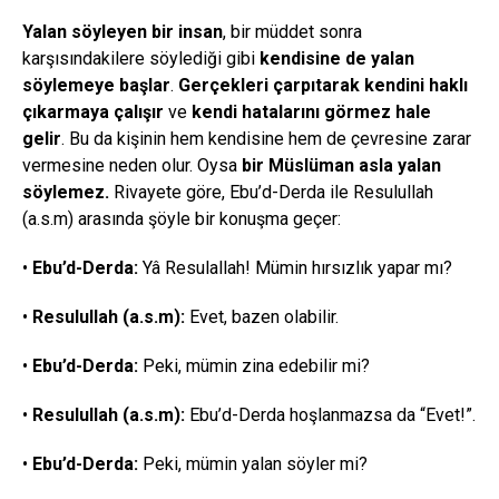
Yalan söyleyen bir insan
, bir müddet sonra
karşısındakilere söylediği gibi
kendisine de yalan
söylemeye başlar
.
Gerçekleri çarpıtarak kendini haklı
çıkarmaya çalışır
ve
kendi hatalarını görmez hale
gelir
. Bu da kişinin hem kendisine hem de çevresine zarar
vermesine neden olur. Oysa
bir Müslüman asla yalan
söylemez.
Rivayete göre, Ebu’d-Derda ile Resulullah
(a.s.m) arasında şöyle bir konuşma geçer:
•
Ebu’d-Derda:
Yâ Resulallah! Mümin hırsızlık yapar mı?
•
Resulullah (a.s.m):
Evet, bazen olabilir.
•
Ebu’d-Derda:
Peki, mümin zina edebilir mi?
•
Resulullah (a.s.m):
Ebu’d-Derda hoşlanmazsa da “Evet!”.
•
Ebu’d-Derda:
Peki, mümin yalan söyler mi?