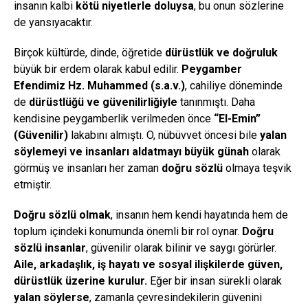
insanın kalbi
kötü niyetlerle doluysa
, bu onun sözlerine
de yansıyacaktır.
Birçok kültürde, dinde, öğretide
dürüstlük ve doğruluk
büyük bir erdem olarak kabul edilir.
Peygamber
Efendimiz Hz. Muhammed (s.a.v.)
, cahiliye döneminde
de
dürüstlüğü ve güvenilirliğiyle
tanınmıştı. Daha
kendisine peygamberlik verilmeden önce
“El-Emin”
(Güvenilir)
lakabını almıştı. O, nübüvvet öncesi bile
yalan
söylemeyi ve insanları aldatmayı büyük günah
olarak
görmüş ve insanları her zaman
doğru sözlü
olmaya teşvik
etmiştir.
Doğru sözlü olmak
, insanın hem kendi hayatında hem de
toplum içindeki konumunda önemli bir rol oynar.
Doğru
sözlü insanlar
, güvenilir olarak bilinir ve saygı görürler.
Aile, arkadaşlık, iş hayatı ve sosyal ilişkilerde güven,
dürüstlük üzerine kurulur.
Eğer bir insan sürekli olarak
yalan söylerse
, zamanla çevresindekilerin güvenini