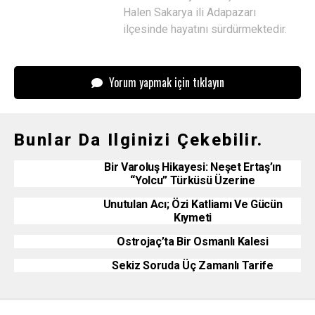
Halen Sakarya ili Adapazarı
ilçesinde hayatını sürdürmektedir.
Yorum yapmak için tıklayın
Bunlar Da Ilginizi Çekebilir.
Bir Varoluş Hikayesi: Neşet Ertaş’ın
“Yolcu” Türküsü Üzerine
Unutulan Acı; Özi Katliamı Ve Gücün
Kıymeti
Ostrojaç’ta Bir Osmanlı Kalesi
Sekiz Soruda Üç Zamanlı Tarife