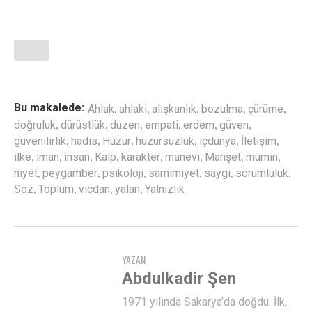
,
,
,
,
,
Bu makalede:
Ahlak
ahlaki
alışkanlık
bozulma
çürüme
,
,
,
,
,
,
doğruluk
dürüstlük
düzen
empati
erdem
güven
,
,
,
,
,
,
güvenilirlik
hadis
Huzur
huzursuzluk
içdünya
İletişim
,
,
,
,
,
,
,
,
ilke
iman
insan
Kalp
karakter
manevi
Manşet
mümin
,
,
,
,
,
,
niyet
peygamber
psikoloji
samimiyet
saygı
sorumluluk
,
,
,
,
Söz
Toplum
vicdan
yalan
Yalnızlık
YAZAN
Abdulkadir Şen
1971 yılında Sakarya’da doğdu. İlk,