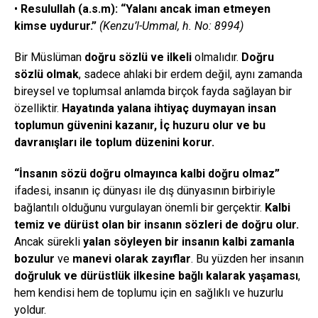
•
Resulullah (a.s.m):
“Yalanı ancak iman etmeyen
kimse uydurur.”
(Kenzu’l-Ummal, h. No: 8994)
Bir Müslüman
doğru sözlü ve ilkeli
olmalıdır.
Doğru
sözlü olmak
, sadece ahlaki bir erdem değil, aynı zamanda
bireysel ve toplumsal anlamda birçok fayda sağlayan bir
özelliktir.
Hayatında yalana ihtiyaç duymayan insan
toplumun güvenini kazanır, İç huzuru olur ve bu
davranışları ile toplum düzenini korur.
“İnsanın sözü doğru olmayınca kalbi doğru olmaz”
ifadesi, insanın iç dünyası ile dış dünyasının birbiriyle
bağlantılı olduğunu vurgulayan önemli bir gerçektir.
Kalbi
temiz ve dürüst olan bir insanın sözleri de doğru olur.
Ancak sürekli
yalan söyleyen bir insanın kalbi zamanla
bozulur
ve
manevi olarak zayıflar
. Bu yüzden her insanın
doğruluk ve dürüstlük ilkesine bağlı kalarak yaşaması
,
hem kendisi hem de toplumu için en sağlıklı ve huzurlu
yoldur.