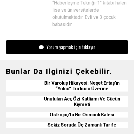
“Haberleşme Tekniği-1” kitabı halen
lise ve üniversitelerde
okutulmaktadır. Evli ve 3 çocuk
babasıdır.
Yorum yapmak için tıklayın
Bunlar Da Ilginizi Çekebilir.
Bir Varoluş Hikayesi: Neşet Ertaş’ın
“Yolcu” Türküsü Üzerine
Unutulan Acı; Özi Katliamı Ve Gücün
Kıymeti
Ostrojaç’ta Bir Osmanlı Kalesi
Sekiz Soruda Üç Zamanlı Tarife