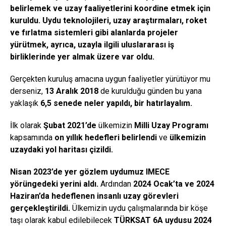
belirlemek ve uzay faaliyetlerini koordine etmek için
kuruldu.
Uydu teknolojileri, uzay araştırmaları, roket
ve fırlatma sistemleri gibi alanlarda projeler
yürütmek, ayrıca, uzayla ilgili uluslararası iş
birliklerinde yer almak üzere var oldu.
Gerçekten kuruluş amacına uygun faaliyetler yürütüyor mu
derseniz,
13 Aralık 2018
de kurulduğu günden bu yana
yaklaşık
6,5 senede neler yapıldı, bir hatırlayalım.
İlk olarak
Şubat 2021’de
ülkemizin
Milli Uzay Programı
kapsamında
on yıllık hedefleri belirlendi
ve
ülkemizin
uzaydaki yol haritası çizildi.
Nisan 2023’de yer gözlem uydumuz IMECE
yörüngedeki yerini aldı.
Ardından
2024 Ocak’ta ve 2024
Haziran’da hedeflenen insanlı uzay görevleri
gerçekleştirildi.
Ülkemizin uydu çalışmalarında bir köşe
taşı olarak kabul edilebilecek
TÜRKSAT 6A uydusu 2024