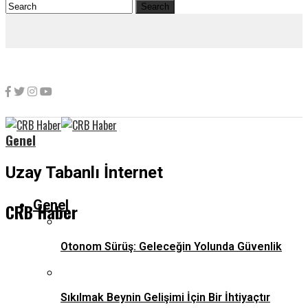
Genel
Uzay Tabanlı İnternet
Genel
CRB Haber
Otonom Sürüş: Geleceğin Yolunda Güvenlik
Sıkılmak Beynin Gelişimi İçin Bir İhtiyaçtır