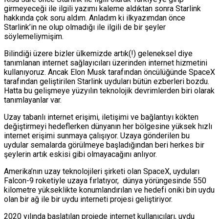
girmeyeceği ile ilgili yazımı kaleme aldıktan sonra Starlink
hakkında çok soru aldım. Anladım ki ilkyazımdan önce
Starlink’in ne olup olmadığı ile ilgili de bir şeyler
söylemeliymişim.
Bilindiği üzere bizler ülkemizde artık(!) geleneksel diye
tanımlanan internet sağlayıcıları üzerinden internet hizmetini
kullanıyoruz. Ancak Elon Musk tarafından öncülüğünde SpaceX
tarafından geliştirilen Starlink uyduları bütün ezberleri bozdu.
Hatta bu gelişmeye yüzyılın teknolojik devrimlerden biri olarak
tanımlayanlar var.
Uzay tabanlı internet erişimi, iletişimi ve bağlantıyı kökten
değiştirmeyi hedeflerken dünyanın her bölgesine yüksek hızlı
internet erişimi sunmaya çalışıyor. Uzaya gönderilen bu
uydular semalarda görülmeye başladığından beri herkes bir
şeylerin artık eskisi gibi olmayacağını anlıyor.
Amerika’nın uzay teknolojileri şirketi olan SpaceX, uyduları
Falcon-9 roketiyle uzaya fırlatıyor, dünya yörüngesinde 550
kilometre yükseklikte konumlandırılan ve hedefi oniki bin uydu
olan bir ağ ile bir uydu interneti projesi geliştiriyor.
2020 yılında başlatılan projede internet kullanıcıları, uydu