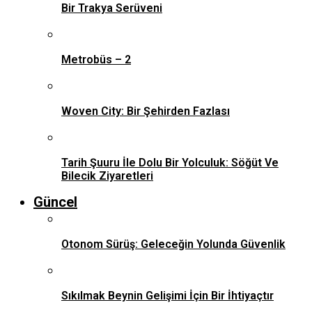
Bir Trakya Serüveni
Metrobüs – 2
Woven City: Bir Şehirden Fazlası
Tarih Şuuru İle Dolu Bir Yolculuk: Söğüt Ve
Bilecik Ziyaretleri
Güncel
Otonom Sürüş: Geleceğin Yolunda Güvenlik
Sıkılmak Beynin Gelişimi İçin Bir İhtiyaçtır