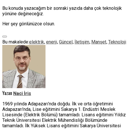
Bu konuda yazacağım bir sonraki yazıda daha çok teknolojik
yönüne değineceğiz.
Her şey gönlünüzce olsun.
,
,
,
,
,
Bu makalede:
elektrik
enerji
Güncel
İletişim
Manşet
Teknoloji
Yazan
Naci İris
1969 yılında Adapazarı’nda doğdu. İlk ve orta öğretimini
Adapazarı’nda, Lise eğitimini Sakarya 1. Endüstri Meslek
Lisesinde (Elektrik Bölümü) tamamladı. Lisans eğitimini Yıldız
Teknik Üniversitesi Elektrik Mühendisliği Bölümünde
tamamladı. İlk Yüksek Lisans eğitimini Sakarya Üniversitesi