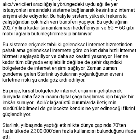
alıcı/vericileri aracılığıyla yörüngedeki uydu ağı ile yer
istasyonları arasındaki sisteme bağlanarak kesintisiz internet
erişimi elde ediyorlar. Bu haliyle sistem, yüksek frekansta
çalıştığından çok hızlı veri transferi yapıyor. Bu uydu ağının
2027 yılına kadar tamamlanması hedefleniyor ve 5G – 6G gibi
mobil ağlarla bütünleştirilmesi planlanıyor.
Bu sisteme erişmek tabii ki geleneksel internet hizmetinden
pahalı ama geleneksel internete göre on kat daha hızlı internet
hizmeti sağlayabiliyor ve daha az kesinti yaşanıyor. Her ne
kadar tüm dünyada erişilebilir değilse de şehir dışındaki
bölgelerde de internet erişimi sağlıyor. Zaman zaman
gündeme gelen Starlink uydularının yoğunluğunun evreni
kirletme riski şu anda göz ardı ediliyor.
Bu proje; kırsal bölgelerde internet erişimini geliştirerek
dünyada daha fazla insanı dijital çağa bağlamak için büyük bir
imkân sunuyor. Acil/olağanüstü durumlarda iletişimin
sürdürülebilmesi de gelecekte kendisine yer edineceği fikrini
güçlendiriyor.
Starlink, yılbaşında yaptığı etkinlikte dünya çapında 70’ten
fazla ülkede 2.300.000’den fazla kullanıcısı bulunduğunu ifade
etti.