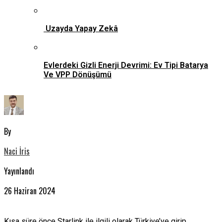
Uzayda Yapay Zekâ
Evlerdeki Gizli Enerji Devrimi: Ev Tipi Batarya
Ve VPP Dönüşümü
By
Naci İris
Yayınlandı
26 Haziran 2024
Kısa süre önce Starlink ile ilgili olarak Türkiye’ye girip