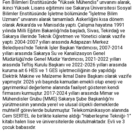
Fen Bilimleri Enstitüsünde “Yüksek Mühendis” unvanını alarak,
ikinci Yüksek Lisans eğitimini ise Sakarya Üniversitesi Sosyal
Bilimler Enstitüsünde İşletme bölümünde “İşletme Bilim
Uzmanı” unvanını alarak tamamladı. Askerliğini kısa dönem
olarak Ankara’da ve Manisa’da yaptı. Çalışma hayatına 1991
yılında Milli Eğitim Bakanlığı’nda başladı, Sivas, Tekirdağ ve
Sakarya illerinde Teknik Öğretmen ve Yönetici olarak vazife
yaptı. 2004-2007 yılları arasında Adapazarı Merkez
Belediyesi’nde Teknik İşler Başkan Yardımcısı, 2007-2014
yılları arasında Sakarya Su ve Kanalizasyon Genel
Müdürlüğü’nde Genel Müdür Yardımcısı, 2021-2022 yılları
arasında Teftiş Kurulu Başkanı ve 2022-2026 yılları arasında
kuruma ait 6 HES ve 1 GES işletmeciliğinin de yapıldığı
Elektrik Makine ve Malzeme İkmal Daire Başkanı olarak vazife
yapmıştır. 2026 yılı başında kamudan emekli olup enerji ve
gayrimenkul değerleme alanında faaliyet gösteren kendi
firmasını kurmuştur. 2017-2024 yılları arasında Mimar ve
Mühendisler Grubu (MMG) Sakarya Şube Başkanlığı’nı
yürütmesinin yanında yerel ve ulusal ölçekli derneklerde
muhtelif görevlerde bulunmuştur. Telekomünikasyon alanında
Cem SERTEL ile birlikte kaleme aldığı “Haberleşme Tekniği-1”
kitabı halen lise ve üniversitelerde okutulmaktadır. Evli ve 3
çocuk babasıdır.