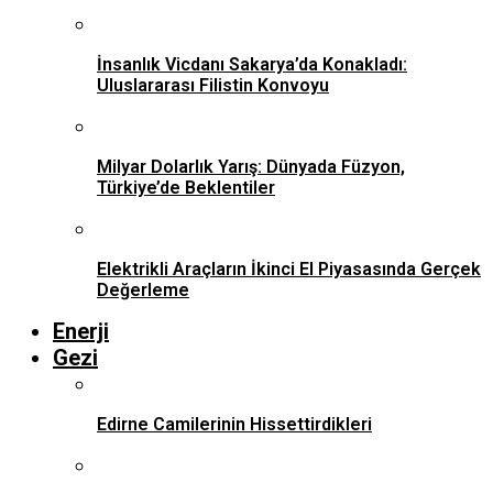
İnsanlık Vicdanı Sakarya’da Konakladı:
Uluslararası Filistin Konvoyu
Milyar Dolarlık Yarış: Dünyada Füzyon,
Türkiye’de Beklentiler
Elektrikli Araçların İkinci El Piyasasında Gerçek
Değerleme
Enerji
Gezi
Edirne Camilerinin Hissettirdikleri