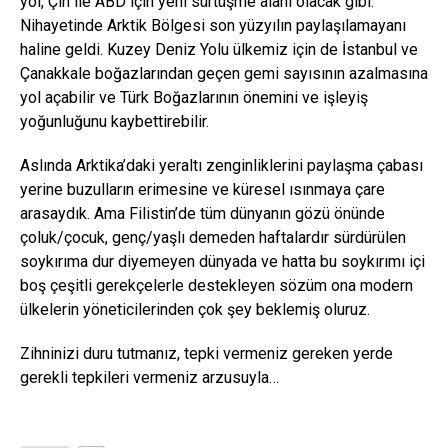
yol, Çin ile ABD için yeni sürtüşme alanı olacak gibi.
Nihayetinde Arktik Bölgesi son yüzyılın paylaşılamayanı
haline geldi. Kuzey Deniz Yolu ülkemiz için de İstanbul ve
Çanakkale boğazlarından geçen gemi sayısının azalmasına
yol açabilir ve Türk Boğazlarının önemini ve işleyiş
yoğunluğunu kaybettirebilir.
Aslında Arktika’daki yeraltı zenginliklerini paylaşma çabası
yerine buzulların erimesine ve küresel ısınmaya çare
arasaydık. Ama Filistin’de tüm dünyanın gözü önünde
çoluk/çocuk, genç/yaşlı demeden haftalardır sürdürülen
soykırıma dur diyemeyen dünyada ve hatta bu soykırımı içi
boş çeşitli gerekçelerle destekleyen sözüm ona modern
ülkelerin yöneticilerinden çok şey beklemiş oluruz.
Zihninizi duru tutmanız, tepki vermeniz gereken yerde
gerekli tepkileri vermeniz arzusuyla…