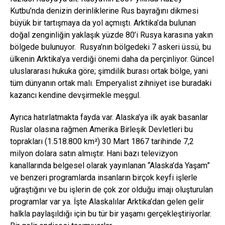
Kutbu’nda denizin derinliklerine Rus bayrağını dikmesi
büyük bir tartışmaya da yol açmıştı. Arktika’da bulunan
doğal zenginliğin yaklaşık yüzde 80’i Rusya karasına yakın
bölgede bulunuyor. Rusya’nın bölgedeki 7 askeri üssü, bu
ülkenin Arktika’ya verdiği önemi daha da perçinliyor. Güncel
uluslararası hukuka göre; şimdilik burası ortak bölge, yani
tüm dünyanın ortak malı. Emperyalist zihniyet ise buradaki
kazancı kendine devşirmekle meşgul.
Ayrıca hatırlatmakta fayda var. Alaska’ya ilk ayak basanlar
Ruslar olasına rağmen Amerika Birleşik Devletleri bu
toprakları (1.518.800 km²) 30 Mart 1867 tarihinde 7,2
milyon dolara satın almıştır. Hani bazı televizyon
kanallarında belgesel olarak yayınlanan “Alaska’da Yaşam”
ve benzeri programlarda insanların birçok keyfi işlerle
uğraştığını ve bu işlerin de çok zor olduğu imajı oluşturulan
programlar var ya. İşte Alaskalılar Arktika’dan gelen gelir
halkla paylaşıldığı için bu tür bir yaşamı gerçekleştiriyorlar.