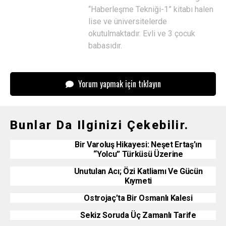
“Haberleşme Tekniği-1” kitabı halen
lise ve üniversitelerde
okutulmaktadır. Evli ve 3 çocuk
babasıdır.
Yorum yapmak için tıklayın
Bunlar Da Ilginizi Çekebilir.
Bir Varoluş Hikayesi: Neşet Ertaş’ın
“Yolcu” Türküsü Üzerine
Unutulan Acı; Özi Katliamı Ve Gücün
Kıymeti
Ostrojaç’ta Bir Osmanlı Kalesi
Sekiz Soruda Üç Zamanlı Tarife