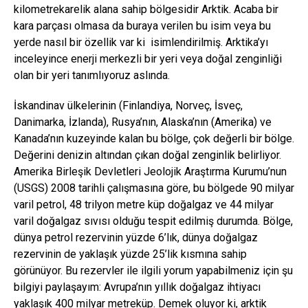
kilometrekarelik alana sahip bölgesidir Arktik. Acaba bir
kara parçası olmasa da buraya verilen bu isim veya bu
yerde nasıl bir özellik var ki isimlendirilmiş. Arktika’yı
inceleyince enerji merkezli bir yeri veya doğal zenginliği
olan bir yeri tanımlıyoruz aslında.
İskandinav ülkelerinin (Finlandiya, Norveç, İsveç,
Danimarka, İzlanda), Rusya’nın, Alaska’nın (Amerika) ve
Kanada’nın kuzeyinde kalan bu bölge, çok değerli bir bölge.
Değerini denizin altından çıkan doğal zenginlik belirliyor.
Amerika Birleşik Devletleri Jeolojik Araştırma Kurumu’nun
(USGS) 2008 tarihli çalışmasına göre, bu bölgede 90 milyar
varil petrol, 48 trilyon metre küp doğalgaz ve 44 milyar
varil doğalgaz sıvısı olduğu tespit edilmiş durumda. Bölge,
dünya petrol rezervinin yüzde 6’lık, dünya doğalgaz
rezervinin de yaklaşık yüzde 25’lik kısmına sahip
görünüyor. Bu rezervler ile ilgili yorum yapabilmeniz için şu
bilgiyi paylaşayım: Avrupa’nın yıllık doğalgaz ihtiyacı
yaklaşık 400 milyar metreküp. Demek oluyor ki, arktik