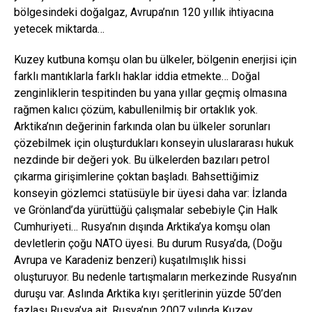
bölgesindeki doğalgaz, Avrupa’nın 120 yıllık ihtiyacına
yetecek miktarda…
Kuzey kutbuna komşu olan bu ülkeler, bölgenin enerjisi için
farklı mantıklarla farklı haklar iddia etmekte… Doğal
zenginliklerin tespitinden bu yana yıllar geçmiş olmasına
rağmen kalıcı çözüm, kabullenilmiş bir ortaklık yok.
Arktika’nın değerinin farkında olan bu ülkeler sorunları
çözebilmek için oluşturdukları konseyin uluslararası hukuk
nezdinde bir değeri yok. Bu ülkelerden bazıları petrol
çıkarma girişimlerine çoktan başladı. Bahsettiğimiz
konseyin gözlemci statüsüyle bir üyesi daha var: İzlanda
ve Grönland’da yürüttüğü çalışmalar sebebiyle Çin Halk
Cumhuriyeti… Rusya’nın dışında Arktika’ya komşu olan
devletlerin çoğu NATO üyesi. Bu durum Rusya’da, (Doğu
Avrupa ve Karadeniz benzeri) kuşatılmışlık hissi
oluşturuyor. Bu nedenle tartışmaların merkezinde Rusya’nın
duruşu var. Aslında Arktika kıyı şeritlerinin yüzde 50’den
fazlası Rusya’ya ait. Rusya’nın 2007 yılında Kuzey