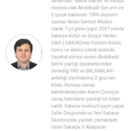
tamamladı. Halkla ilişkiler ve medya
mezunu olan Abdülkadir Şen evli ve
2 çocuk babasıdır. 1999 depremi
sonrası Beton Santrali Müdürü
olarak 7 yıl görev yaptı. 2007 yılında
Sakarya Kültür ve Sosyal Yardım
Vakfı ( SAKVA)'nda Yönetim Kurulu
Üyesi ve idareci olarak bulundu.
Seyahat etmeyi seven Abdülkadir
Şen’in yaptığı seyahatlerinden
derlediği FAS ve BALKANLAR’ı
anlattığı yayımlanmış 2 gezi/anı
kitabı, Kurtuluş savaşı
kahramanlarından Kazım Çavuş'un
savaş hatıralarını yazdığı bir kitabı
vardır. Sakarya merkezli yayın yapan
Zafer Dergisinde ve Yeni Sakarya
Gazetesinde yazıları çıkmaktadır.
Halen Sakarya ili Adapazarı