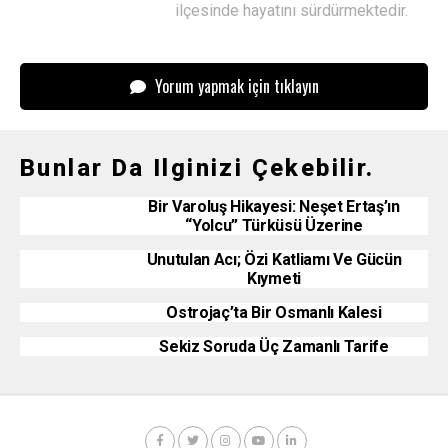
ilçesinde hayatını sürdürmektedir.
Yorum yapmak için tıklayın
Bunlar Da Ilginizi Çekebilir.
Bir Varoluş Hikayesi: Neşet Ertaş’ın
“Yolcu” Türküsü Üzerine
Unutulan Acı; Özi Katliamı Ve Gücün
Kıymeti
Ostrojaç’ta Bir Osmanlı Kalesi
Sekiz Soruda Üç Zamanlı Tarife