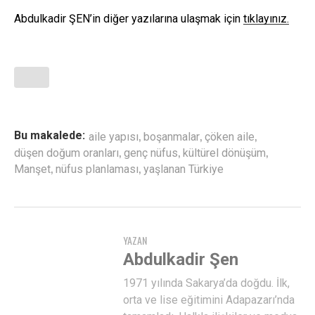
Abdulkadir ŞEN’in diğer yazılarına ulaşmak için
tıklayınız.
,
,
,
Bu makalede:
aile yapısı
boşanmalar
çöken aile
,
,
,
düşen doğum oranları
genç nüfus
kültürel dönüşüm
,
,
Manşet
nüfus planlaması
yaşlanan Türkiye
YAZAN
Abdulkadir Şen
1971 yılında Sakarya’da doğdu. İlk,
orta ve lise eğitimini Adapazarı’nda