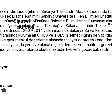
azarı’nda, Lise eğitimini Sakarya 1. Endüstri Meslek Lisesinde (E
Yüksek Lisans eğitimini Sakarya Üniversitesi Fen Bilimleri Ensti
Siyaset
stitüsünde İşletme bölümünde “İşletme Bilim Uzmanı” unvanını ala
kanlığı’nda başladı, Sivas, Tekirdağ ve Sakarya illerinde Teknik Ö
Teknoloji
n Yardımcısı, 2007-2014 yılları arasında Sakarya Su ve Kanaliz
arı arasında kuruma ait 6 HES ve 1 GES işletmeciliğinin de yapıld
ji ve gayrimenkul değerleme alanında faaliyet gösteren kendi fir
sinin yanında yerel ve ulusal ölçekli derneklerde muhtelif gör
lise ve üniversitelerde okutulmaktadır. Evli ve 3 çocuk babasıdır.
ıyor.
teyince!
erdir