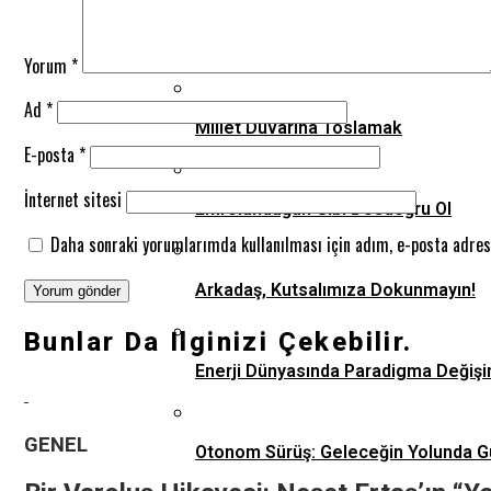
Milyar Dolarlık Yarış: Dünyada Füzyo
Yorum
*
Ad
*
Millet Duvarına Toslamak
E-posta
*
İnternet sitesi
Emrolunduğun Gibi Dosdoğru Ol
Daha sonraki yorumlarımda kullanılması için adım, e-posta adresi
Arkadaş, Kutsalımıza Dokunmayın!
Bunlar Da Ilginizi Çekebilir.
Enerji Dünyasında Paradigma Değişi
GENEL
Otonom Sürüş: Geleceğin Yolunda G