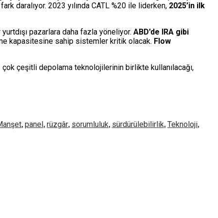
ark daralıyor. 2023 yılında CATL %20 ile liderken,
2025’in ilk
 yurtdışı pazarlara daha fazla yöneliyor.
ABD’de IRA gibi
me kapasitesine sahip sistemler kritik olacak.
Flow
k çeşitli depolama teknolojilerinin birlikte kullanılacağı,
,
,
,
,
,
,
Manşet
panel
rüzgâr
sorumluluk
sürdürülebilirlik
Teknoloji