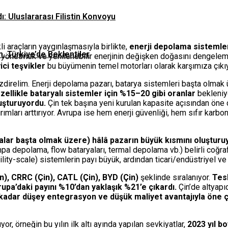
ı: Uluslararası Filistin Konvoyu
kli araçların yaygınlaşmasıyla birlikte,
enerji depolama sistemleri
n, Türkiye’de Beklentiler
ni yönetmek ve yenilenebilir enerjinin değişken doğasını dengeleme
ici teşvikler
bu büyümenin temel motorları olarak karşımıza çıkıy
direlim. Enerji depolama pazarı, batarya sistemleri başta olmak 
ellikle bataryalı sistemler için %15–20 gibi oranlar
bekleniy
luşturuyordu.
Çin tek başına yeni kurulan kapasite açısından öne ç
mları arttırıyor. Avrupa ise hem enerji güvenliği, hem sıfır karbon
yalar başta olmak üzere) hâlâ pazarın büyük kısmını oluşturu
mpa depolama, flow bataryaları, termal depolama vb.) belirli coğ
ility-scale) sistemlerin payı büyük, ardından ticari/endüstriyel ve
), CRRC (Çin), CATL (Çin), BYD (Çin)
şeklinde sıralanıyor.
Tes
pa’daki payını %10’dan yaklaşık %21’e çıkardı.
Çin’de altyapı
dar düşey entegrasyon ve düşük maliyet avantajıyla öne çı
or, örneğin bu yılın ilk altı ayında yapılan sevkiyatlar,
2023 yıl b