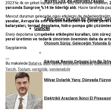
Woven City: Bir Şehirden Fazlası
2023’te ilk on şirket toplam pazarın %82’sini elinde tutarken,
yarısında Sungrow %14 ile liderliği aldı.
Hücre tarafında paz
Mevcut durumun geleceğe olası etkilerini de değerlendirelim: Ç
Tarih Şuuru İle Dolu Bir Yolculuk: Sö
yasalar, Avrupa’da sıfır karbon hedefleri ve Çin’de yerel ü
bataryaları, termal depolama, hidro-pompa gibi çözümle
Güncel
Enerji depolama için
şebeke etkileşimi kuralları, izin süre
yerel üretimin ve tedarik zincirinin öneminin daha da art
Otonom Sürüş: Geleceğin Yolunda G
Saygılarımla.
Sıkılmak Beynin Gelişimi İçin Bir İhti
,
,
,
,
,
Bu makalede:
Batarya
Batı
çevre
Ekonomi
elektrik
Elektrikli
,
,
,
Tercih
Toplum
verimlilik
yenilenebilir
Milyar Dolarlık Yarış: Dünyada Füzyo
Elektrikli Araçların İkinci El Piyas