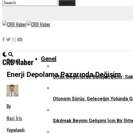
Genel
Genel
CRB Haber
Enerji Depolama Pazarında Değişim
Ortak Değerlerde Buluşan Şehir: Sa
Otonom Sürüş: Geleceğin Yolunda G
By
Naci İris
Sıkılmak Beynin Gelişimi İçin Bir İhti
Yayınlandı