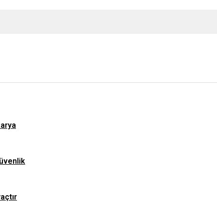
karya
üvenlik
yaçtır