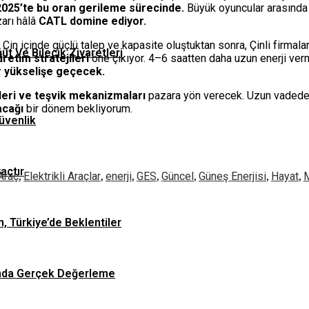
2025’te bu oran gerileme sürecinde.
Büyük oyuncular arasında f
arı hâlâ
CATL domine ediyor.
in içinde güçlü talep ve kapasite oluştuktan sonra, Çinli firmalar
ğüt Ve Bilecik Ziyaretleri
retim stratejileri
öne çıkıyor. 4–6 saatten daha uzun enerji ver
r yükselişe geçecek.
çleri ve teşvik mekanizmaları
pazara yön verecek. Uzun vadede ço
acağı
bir dönem bekliyorum.
üvenlik
yaçtır
,
,
,
,
,
,
,
 Araç
Elektrikli Araçlar
enerji
GES
Güncel
Güneş Enerjisi
Hayat
n, Türkiye’de Beklentiler
asında Gerçek Değerleme