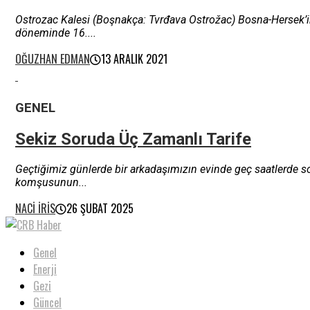
Ostrozac Kalesi (Boşnakça: Tvrđava Ostrožac) Bosna-Hersek’in 
döneminde 16....
OĞUZHAN EDMAN
13 ARALIK 2021
GENEL
Sekiz Soruda Üç Zamanlı Tarife
Geçtiğimiz günlerde bir arkadaşımızın evinde geç saatlerde s
komşusunun...
NACI İRIS
26 ŞUBAT 2025
Genel
Enerji
Gezi
Güncel