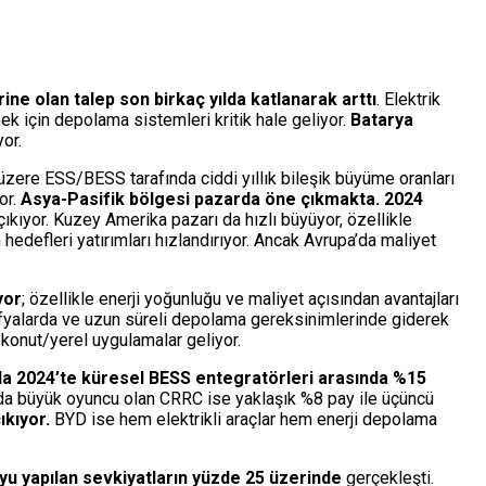
ne olan talep son birkaç yılda katlanarak arttı
. Elektrik
k için depolama sistemleri kritik hale geliyor.
Batarya
or.
üzere ESS/BESS tarafında ciddi yıllık bileşik büyüme oranları
or.
Asya-Pasifik bölgesi pazarda öne çıkmakta. 2024
ıkıyor. Kuzey Amerika pazarı da hızlı büyüyor, özellikle
 hedefleri yatırımları hızlandırıyor. Ancak Avrupa’da maliyet
yor
; özellikle enerji yoğunluğu ve maliyet açısından avantajları
rafyalarda ve uzun süreli depolama gereksinimlerinde giderek
 konut/yerel uygulamalar geliyor.
la 2024’te küresel BESS entegratörleri arasında %15
da büyük oyuncu olan CRRC ise yaklaşık %8 pay ile üçüncü
kıyor.
BYD ise hem elektrikli araçlar hem enerji depolama
oyu yapılan sevkiyatların yüzde 25 üzerinde
gerçekleşti.