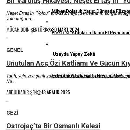
Bir Varoluş Hikayesi: Neşet Ertaş’ın “Y
Milyar Dolarlık Yarış: Dünyada Füzyo
Neşet Ertaş’ın “Yolcu” türküsü, hayat serüveninin sorgulandığı
yolculuğuna...
MÜCAHIDDIN ŞENTÜRK
30 MART 2024
Elektrikli Araçların İkinci El Piyas
GENEL
Uzayda Yapay Zekâ
Unutulan Acı; Özi Katliamı Ve Gücün Kı
Evlerdeki Gizli Enerji Devrimi: Ev 
Tarih, yalnızca şanlı zaferlerin, kahramanlıkların ve parlak ba
Ne...
ABDULKADIR ŞEN
13 ARALIK 2025
GEZI
Ostrojaç’ta Bir Osmanlı Kalesi