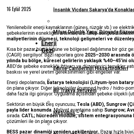
16 Eylül 2025
İnsanlık Vicdanı Sakarya’da Konaklad
Yenilenebilir enerji kaynaklarının (güneş, rüzgâr vb.) ve elektri
Milyar Dolarlık Yarış: Dünyada Füzyo
şebekelerinin esnekliğini artırmak, arz-talep dengesizlikleri
maliyetlerinin düşmesi, teknoloji gelişmeleri ve düzenley
Enerji
Kısa bir pazar büyüklüğüne ve bölgesel dağılımına bir göz gez
Gezi
(CAGR) sergiliyor. Bazı raporlara göre
2025–2030 arasında öz
yılında bu bölge, küresel gelirlerin yaklaşık %40–45’ini o
ABD’de şebeke esnekliği ihtiyacı ve düzenleyici teşvikler yatırı
Edirne Camilerinin Hissettirdikleri
baskısı ve yerel üretim gereksinimleri gibi engeller var.
Enerji depolamada,
batarya teknolojisi (Lityum-iyon batar
ön plana çıkıyor. Diğer teknolojiler (pumped hydro / hidro-po
Bir Trakya Serüveni
daha fazla ilgi görüyor. Uygulama açısından şebeke ölçekli (ut
Sektörün en büyük beş oyuncusu;
Tesla (ABD), Sungrow (Çin
payla lider konumda
. Maliyet avantajına sahip
Sungrow; Avru
Metrobüs – 2
sırada.
CATL; hücreden modüle, sistem entegrasyonuna ka
çözümleri ile ön plana çıkıyor.
BESS pazar dinamiği yeniden şekilleniyor.
Pazar hızla büyüy