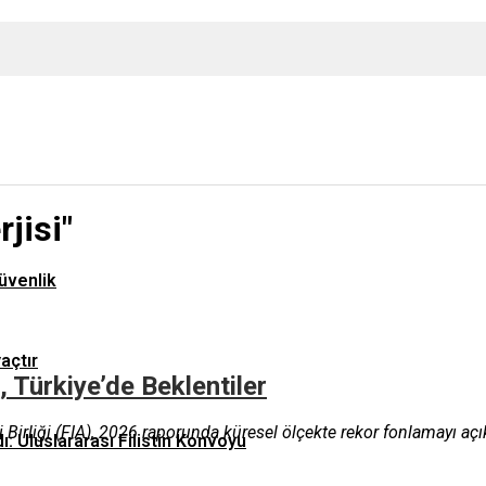
jisi"
üvenlik
yaçtır
 Türkiye’de Beklentiler
Birliği (FIA), 2026 raporunda küresel ölçekte rekor fonlamayı açık
ı: Uluslararası Filistin Konvoyu