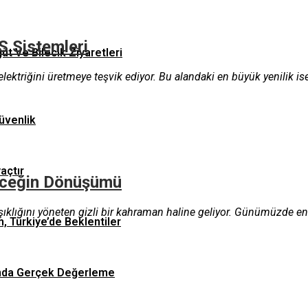
S Sistemleri
ğüt Ve Bilecik Ziyaretleri
 elektriğini üretmeye teşvik ediyor. Bu alandaki en büyük yenilik is
üvenlik
yaçtır
leceğin Dönüşümü
ıklığını yöneten gizli bir kahraman haline geliyor. Günümüzde ene
n, Türkiye’de Beklentiler
asında Gerçek Değerleme