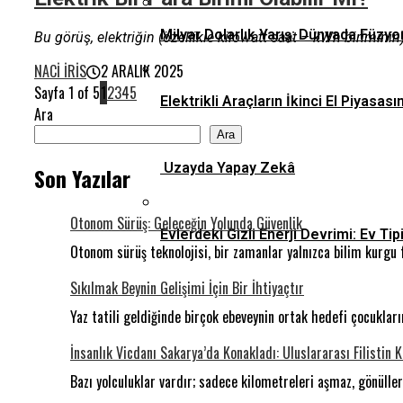
Milyar Dolarlık Yarış: Dünyada Füzyo
​Bu görüş, elektriğin (özellikle kilowatt saat – kWh biriminin
NACI İRIS
2 ARALIK 2025
Sayfa 1 of 5
1
2
3
4
5
Elektrikli Araçların İkinci El Piyas
Ara
Ara
Uzayda Yapay Zekâ
Son Yazılar
Otonom Sürüş: Geleceğin Yolunda Güvenlik
Evlerdeki Gizli Enerji Devrimi: Ev 
Otonom sürüş teknolojisi, bir zamanlar yalnızca bilim kurgu 
Sıkılmak Beynin Gelişimi İçin Bir İhtiyaçtır
Yaz tatili geldiğinde birçok ebeveynin ortak hedefi çocukla
İnsanlık Vicdanı Sakarya’da Konakladı: Uluslararası Filistin 
Bazı yolculuklar vardır; sadece kilometreleri aşmaz, gönüll