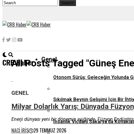
Genel
CRB Haber
All Posts Tagged "Güneş Ener
Otonom Sürüş: Geleceğin Yolunda G
GENEL
Sıkılmak Beynin Gelişimi İçin Bir İhti
Milyar Dolarlık Yarış: Dünyada Füzyon,
Enerji dünyası yeni bir dönemin eşiğinde. Füzyon Endüstrisi 
İnsanlık Vicdanı Sakarya’da Konaklad
NACI İRIS
29 TEMMUZ 2026