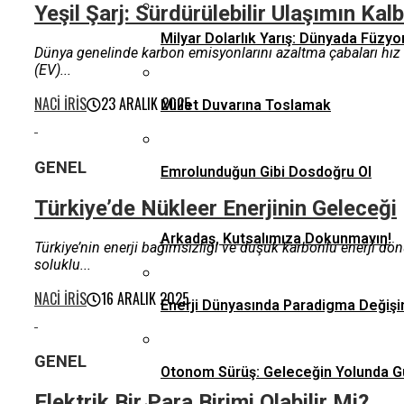
Yeşil Şarj: Sürdürülebilir Ulaşımın Ka
Milyar Dolarlık Yarış: Dünyada Füzyo
Dünya genelinde karbon emisyonlarını azaltma çabaları hız ka
(EV)...
NACI İRIS
23 ARALIK 2025
Millet Duvarına Toslamak
GENEL
Emrolunduğun Gibi Dosdoğru Ol
Türkiye’de Nükleer Enerjinin Geleceği
Arkadaş, Kutsalımıza Dokunmayın!
​Türkiye’nin enerji bağımsızlığı ve düşük karbonlu enerji dön
soluklu...
NACI İRIS
16 ARALIK 2025
Enerji Dünyasında Paradigma Değişi
GENEL
Otonom Sürüş: Geleceğin Yolunda G
Elektrik Bir Para Birimi Olabilir Mi?