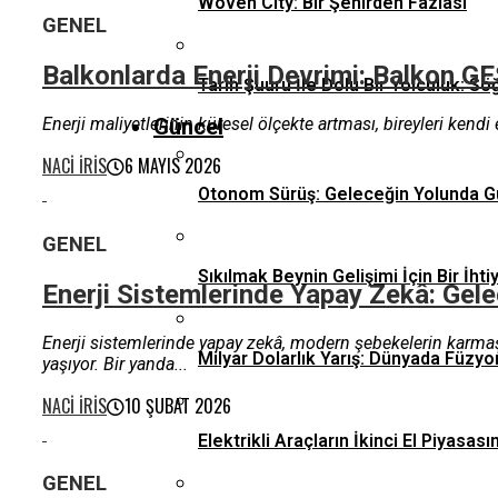
Woven City: Bir Şehirden Fazlası
GENEL
Balkonlarda Enerji Devrimi: Balkon GE
Tarih Şuuru İle Dolu Bir Yolculuk: Sö
Enerji maliyetlerinin küresel ölçekte artması, bireyleri kendi
Güncel
NACI İRIS
6 MAYIS 2026
Otonom Sürüş: Geleceğin Yolunda G
GENEL
Sıkılmak Beynin Gelişimi İçin Bir İhti
Enerji Sistemlerinde Yapay Zekâ: Ge
Enerji sistemlerinde yapay zekâ, modern şebekelerin karmaş
Milyar Dolarlık Yarış: Dünyada Füzyo
yaşıyor. Bir yanda...
NACI İRIS
10 ŞUBAT 2026
Elektrikli Araçların İkinci El Piyas
GENEL