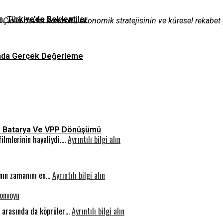
n, Türkiye’de Beklentiler
) Çin’in devlet kontrollü ekonomik stratejisinin ve küresel rekabet 
asında Gerçek Değerleme
Tipi Batarya Ve VPP Dönüşümü
:
filmlerinin hayaliydi.…
Ayrıntılı bilgi alın
Otonom
Sürüş:
:
Geleceğin
rının zamanını en…
Ayrıntılı bilgi alın
Sıkılmak
Yolunda
Konvoyu
Beynin
Güvenlik
Gelişimi
:
er arasında da köprüler…
Ayrıntılı bilgi alın
İçin
İnsanlık