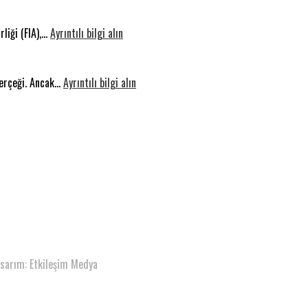
Bir
Vicdanı
:
İhtiyaçtır
Sakarya’da
rliği (FIA),…
Ayrıntılı bilgi alın
Milyar
Konakladı:
Dolarlık
Uluslararası
Yarış:
:
Filistin
gerçeği. Ancak…
Ayrıntılı bilgi alın
Dünyada
Elektrikli
Konvoyu
Füzyon,
Araçların
Türkiye’de
İkinci
Beklentiler
El
Piyasasında
Gerçek
Değerleme
asarım: Etkileşim Medya