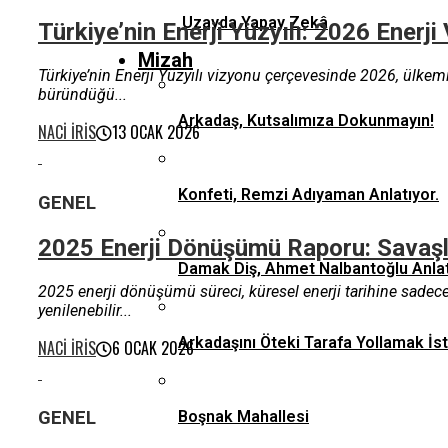
Uzayda Yapay Zekâ
Türkiye’nin Enerji Yüzyılı: 2026 Enerj
Mizah
Türkiye’nin Enerji Yüzyılı vizyonu çerçevesinde 2026, ülkemiz 
büründüğü...
Arkadaş, Kutsalımıza Dokunmayın!
NACI İRIS
13 OCAK 2026
Konfeti, Remzi Adıyaman Anlatıyor.
GENEL
2025 Enerji Dönüşümü Raporu: Savaşl
Damak Diş, Ahmet Nalbantoğlu Anlat
2025 enerji dönüşümü süreci,​ küresel enerji tarihine sadece r
yenilenebilir...
Arkadaşını Öteki Tarafa Yollamak İs
NACI İRIS
6 OCAK 2026
Boşnak Mahallesi
GENEL