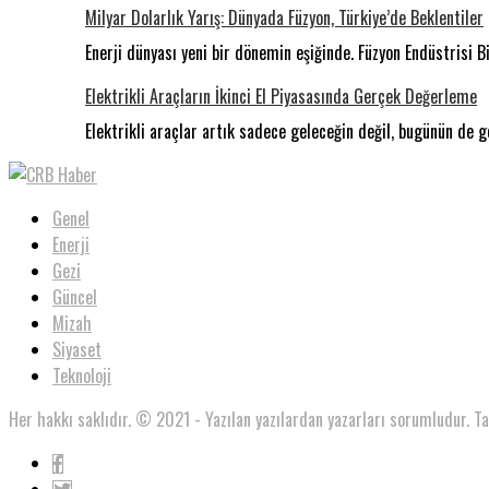
Milyar Dolarlık Yarış: Dünyada Füzyon, Türkiye’de Beklentiler
Enerji dünyası yeni bir dönemin eşiğinde. Füzyon Endüstrisi Bi
Elektrikli Araçların İkinci El Piyasasında Gerçek Değerleme
Elektrikli araçlar artık sadece geleceğin değil, bugünün de 
Genel
Enerji
Gezi
Güncel
Mizah
Siyaset
Teknoloji
Her hakkı saklıdır. © 2021 - Yazılan yazılardan yazarları sorumludur. T