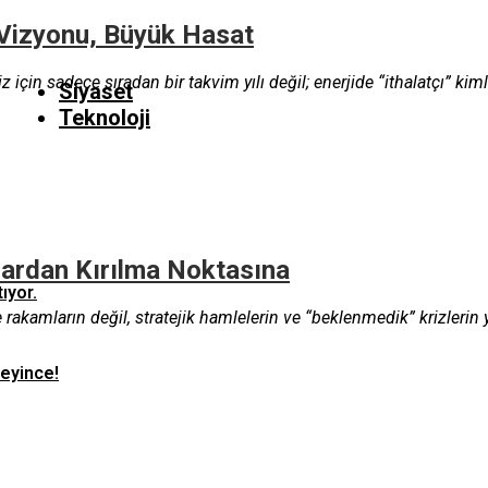
i Vizyonu, Büyük Hasat
için sadece sıradan bir takvim yılı değil; enerjide “ithalatçı” kimli
Siyaset
Teknoloji
ardan Kırılma Noktasına
ıyor.
akamların değil, stratejik hamlelerin ve “beklenmedik” krizlerin yıl
teyince!