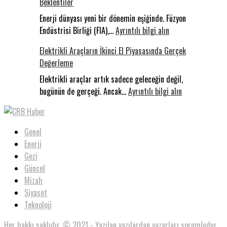
Beklentiler
Sakarya’da
Konakladı:
Enerji dünyası yeni bir dönemin eşiğinde. Füzyon
:
Uluslararas
Endüstrisi Birliği (FIA),…
Ayrıntılı bilgi alın
Milyar
Filistin
Elektrikli Araçların İkinci El Piyasasında Gerçek
Dolarlık
Konvoyu
Değerleme
Yarış:
Dünyada
Elektrikli araçlar artık sadece geleceğin değil,
Füzyon,
:
bugünün de gerçeği. Ancak…
Ayrıntılı bilgi alın
Türkiye’de
Elektrikli
Beklentiler
Araçların
İkinci
Genel
El
Enerji
Piyasasında
Gezi
Gerçek
Güncel
Değerleme
Mizah
Siyaset
Teknoloji
Her hakkı saklıdır. © 2021 - Yazılan yazılardan yazarları sorumludur.