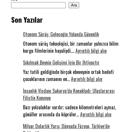
Ara
Son Yazılar
Otonom Sürüş: Geleceğin Yolunda Güvenlik
Otonom sürüş teknolojisi, bir zamanlar yalnızca bilim
:
kurgu filmlerinin hayaliydi.…
Ayrıntılı bilgi alın
Otonom
Sıkılmak Beynin Gelişimi İçin Bir İhtiyaçtır
Sürüş:
Geleceğin
Yaz tatili geldiğinde birçok ebeveynin ortak hedefi
:
Yolunda
çocuklarının zamanını en…
Ayrıntılı bilgi alın
Sıkılmak
Güvenlik
İnsanlık Vicdanı Sakarya’da Konakladı: Uluslararası
Beynin
Filistin Konvoyu
Gelişimi
İçin
Bazı yolculuklar vardır; sadece kilometreleri aşmaz,
Bir
:
gönüller arasında da köprüler…
Ayrıntılı bilgi alın
İhtiyaçtır
İnsanlık
Milyar Dolarlık Yarış: Dünyada Füzyon, Türkiye’de
Vicdanı