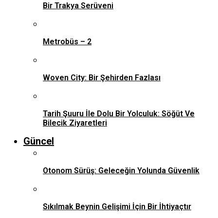
Bir Trakya Serüveni
Metrobüs – 2
Woven City: Bir Şehirden Fazlası
Tarih Şuuru İle Dolu Bir Yolculuk: Söğüt Ve
Bilecik Ziyaretleri
Güncel
Otonom Sürüş: Geleceğin Yolunda Güvenlik
Sıkılmak Beynin Gelişimi İçin Bir İhtiyaçtır