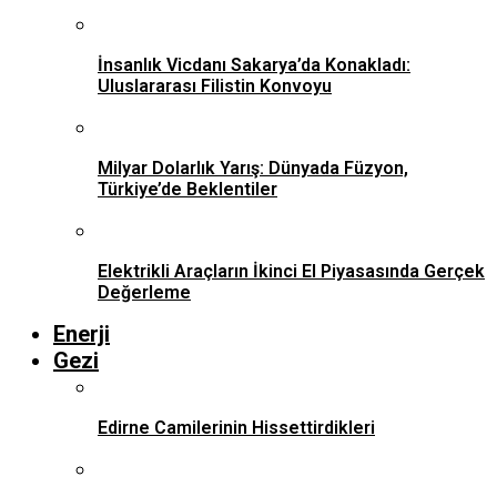
İnsanlık Vicdanı Sakarya’da Konakladı:
Uluslararası Filistin Konvoyu
Milyar Dolarlık Yarış: Dünyada Füzyon,
Türkiye’de Beklentiler
Elektrikli Araçların İkinci El Piyasasında Gerçek
Değerleme
Enerji
Gezi
Edirne Camilerinin Hissettirdikleri