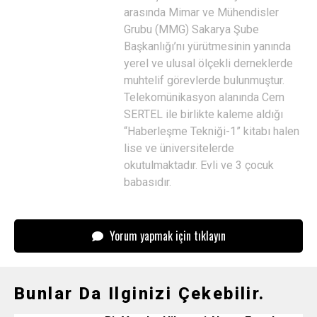
arasında Mimar ve Mühendisler
Grubu (MMG) Sakarya Şube
Başkanlığı’nı yürütmesinin yanında
yerel ve ulusal ölçekli derneklerde
muhtelif görevlerde bulunmuştur.
Telekomünikasyon alanında Cem
SERTEL ile birlikte kaleme aldığı
“Haberleşme Tekniği-1” kitabı halen
lise ve üniversitelerde
okutulmaktadır. Evli ve 3 çocuk
babasıdır.
Yorum yapmak için tıklayın
Bunlar Da Ilginizi Çekebilir.