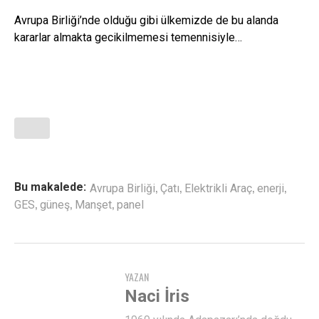
Avrupa Birliği’nde olduğu gibi ülkemizde de bu alanda
kararlar almakta gecikilmemesi temennisiyle…
,
,
,
,
Bu makalede:
Avrupa Birliği
Çatı
Elektrikli Araç
enerji
,
,
,
GES
güneş
Manşet
panel
YAZAN
Naci İris