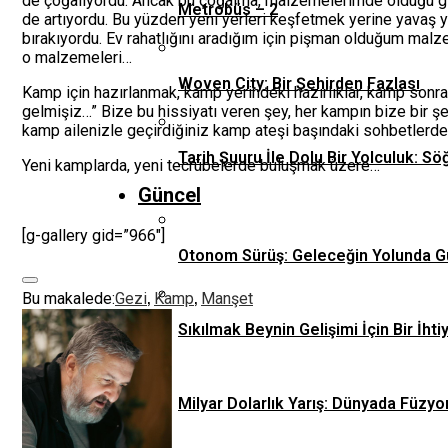
de çoğalıyordu. Ancak bu çoğalma, malzemelerimde olduğu gibi 
Metrobüs – 2
de artıyordu. Bu yüzden yeni yerleri keşfetmek yerine yavaş ya
bırakıyordu. Ev rahatlığını aradığım için pişman olduğum malze
o malzemeleri…
Woven City: Bir Şehirden Fazlası
Kamp için hazırlanmak, kamp yerindeki hazırlıklar, kamp sonra
gelmişiz…” Bize bu hissiyatı veren şey, her kampın bize bir ş
kamp ailenizle geçirdiğiniz kamp ateşi başındaki sohbetlerd
Tarih Şuuru İle Dolu Bir Yolculuk: Sö
Yeni kamplarda, yeni tecrübelerde buluşmak üzere…
Güncel
[g-gallery gid=”966″]
Otonom Sürüş: Geleceğin Yolunda G
,
,
Bu makalede:
Gezi
Kamp
Manşet
Sıkılmak Beynin Gelişimi İçin Bir İhti
Milyar Dolarlık Yarış: Dünyada Füzyo