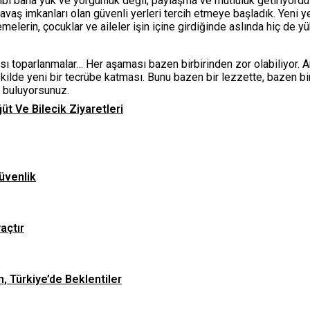
bana yük ve yorgunluk değil; paylaşma ve mutluluk getiriyordu. İş
vaş imkanları olan güvenli yerleri tercih etmeye başladık. Yeni y
melerin, çocuklar ve aileler işin içine girdiğinde aslında hiç de
sı toparlanmalar… Her aşaması bazen birbirinden zor olabiliyor. An
ekilde yeni bir tecrübe katması. Bunu bazen bir lezzette, bazen bi
e buluyorsunuz.
ğüt Ve Bilecik Ziyaretleri
üvenlik
yaçtır
n, Türkiye’de Beklentiler