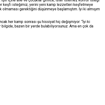
in içine aile ve çocuklar girince, ister istemez konfor isteği
er keşfi isteğimiz, yerini yeni kamp lezzetleri keşfetmeye
 yük olmaması gerektiğini düşünmeye başlamıştım. İyi ki almışım
cak her kamp sonrası şu hissiyat hiç değişmiyor: “İyi ki
r bilgide, bazen bir yerde bulabiliyorsunuz. Ama en çok da