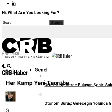
Hi, What Are You Looking For?
Genel
Gezi
CRB Haber
Her Kamp Yeni Tecrübe
Ortak Değerlerde Buluşan Şehir: Sa
Otonom Sürüş: Geleceğin Yolunda G
By