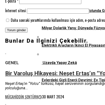
E-posta
*
İnternet sitesi
Otonom Sürüş: Geleceğin Yolunda G
Daha sonraki yorumlarımda kullanılması için adım, e-posta adresi
Milyar Dolarlık Yarış: Dünyada Füzyo
Bunlar Da Ilginizi Çekebilir.
Elektrikli Araçların İkinci El Piyas
GENEL
Uzayda Yapay Zekâ
Bir Varoluş Hikayesi: Neşet Ertaş’ın “Y
Evlerdeki Gizli Enerji Devrimi: Ev 
Neşet Ertaş’ın “Yolcu” türküsü, hayat serüveninin sorgulandığı
yolculuğuna...
MÜCAHIDDIN ŞENTÜRK
30 MART 2024