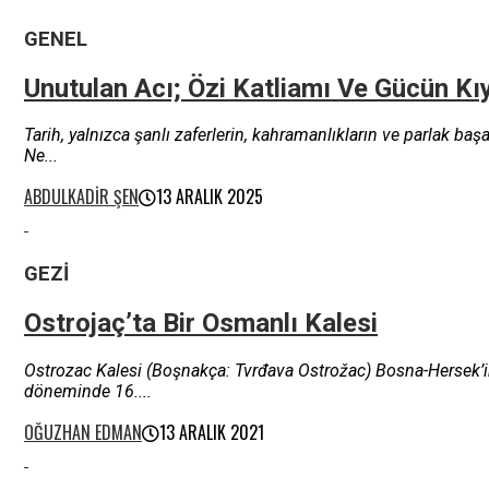
GENEL
Unutulan Acı; Özi Katliamı Ve Gücün Kı
Tarih, yalnızca şanlı zaferlerin, kahramanlıkların ve parlak ba
Ne...
ABDULKADIR ŞEN
13 ARALIK 2025
GEZI
Ostrojaç’ta Bir Osmanlı Kalesi
Ostrozac Kalesi (Boşnakça: Tvrđava Ostrožac) Bosna-Hersek’in 
döneminde 16....
OĞUZHAN EDMAN
13 ARALIK 2021