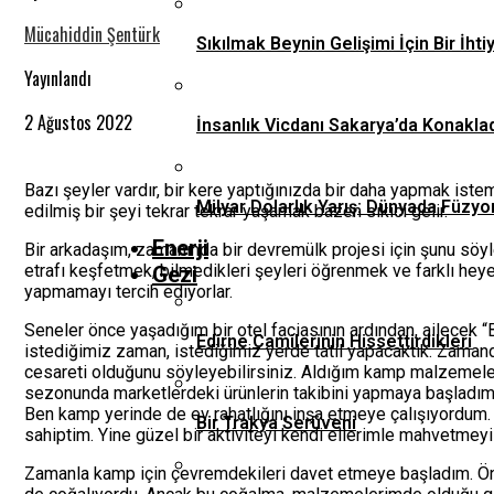
Mücahiddin Şentürk
Sıkılmak Beynin Gelişimi İçin Bir İhti
Yayınlandı
2 Ağustos 2022
İnsanlık Vicdanı Sakarya’da Konaklad
Bazı şeyler vardır, bir kere yaptığınızda bir daha yapmak istem
Milyar Dolarlık Yarış: Dünyada Füzyo
edilmiş bir şeyi tekrar tekrar yaşamak bazen sıkıcı gelir.
Enerji
Bir arkadaşım, zamanında bir devremülk projesi için şunu söy
etrafı keşfetmek, bilmedikleri şeyleri öğrenmek ve farklı heye
Gezi
yapmamayı tercih ediyorlar.
Seneler önce yaşadığım bir otel faciasının ardından, ailecek 
Edirne Camilerinin Hissettirdikleri
istediğimiz zaman, istediğimiz yerde tatil yapacaktık. Zamand
cesareti olduğunu söyleyebilirsiniz. Aldığım kamp malzemele
sezonunda marketlerdeki ürünlerin takibini yapmaya başladım. 
Ben kamp yerinde de ev rahatlığını inşa etmeye çalışıyordum.
Bir Trakya Serüveni
sahiptim. Yine güzel bir aktiviteyi kendi ellerimle mahvetmey
Zamanla kamp için çevremdekileri davet etmeye başladım. Önce