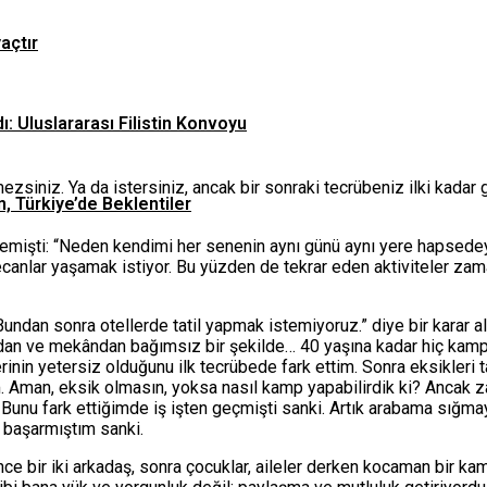
yaçtır
ı: Uluslararası Filistin Konvoyu
ezsiniz. Ya da istersiniz, ancak bir sonraki tecrübeniz ilki kadar 
n, Türkiye’de Beklentiler
lemişti: “Neden kendimi her senenin aynı günü aynı yere hapsedey
canlar yaşamak istiyor. Bu yüzden de tekrar eden aktiviteler zama
“Bundan sonra otellerde tatil yapmak istemiyoruz.” diye bir kara
an ve mekândan bağımsız bir şekilde… 40 yaşına kadar hiç kamp te
rinin yetersiz olduğunu ilk tecrübede fark ettim. Sonra eksikler
Aman, eksik olmasın, yoksa nasıl kamp yapabilirdik ki? Ancak zam
 Bunu fark ettiğimde iş işten geçmişti sanki. Artık arabama sığ
i başarmıştım sanki.
 bir iki arkadaş, sonra çocuklar, aileler derken kocaman bir ka