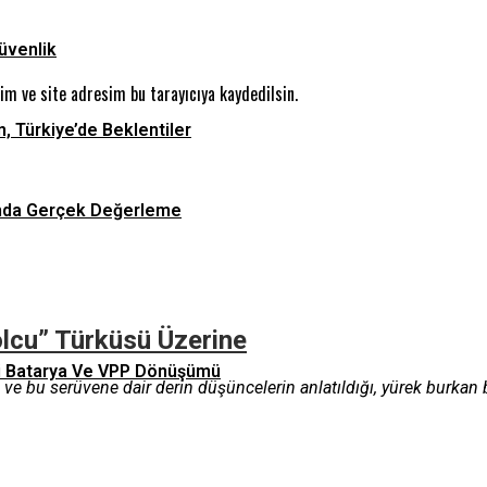
üvenlik
m ve site adresim bu tarayıcıya kaydedilsin.
n, Türkiye’de Beklentiler
asında Gerçek Değerleme
olcu” Türküsü Üzerine
Tipi Batarya Ve VPP Dönüşümü
 ve bu serüvene dair derin düşüncelerin anlatıldığı, yürek burkan