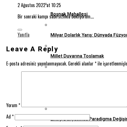
2 Ağustos 2022 at 10:25
Boşnak Mahallesi
Bir sonraki kampı sabırsızlıkla bekliyorum….
Yanıtla
Milyar Dolarlık Yarış: Dünyada Füzyo
Leave A Reply
Millet Duvarına Toslamak
E-posta adresiniz yayınlanmayacak.
Gerekli alanlar
*
ile işaretlenmişl
Emrolunduğun Gibi Dosdoğru Ol
Arkadaş, Kutsalımıza Dokunmayın!
Yorum
*
Ad
*
Enerji Dünyasında Paradigma Değişi