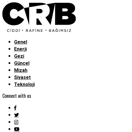
Genel
Enerji
Gezi
Güncel
Mizah
Siyaset
Teknoloji
Connect with us