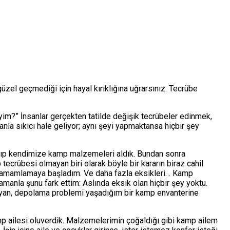
güzel geçmediği için hayal kırıklığına uğrarsınız. Tecrübe
im?” İnsanlar gerçekten tatilde değişik tecrübeler edinmek,
nla sıkıcı hale geliyor; aynı şeyi yapmaktansa hiçbir şey
r alıp kendimize kamp malzemeleri aldık. Bundan sonra
crübesi olmayan biri olarak böyle bir kararın biraz cahil
i tamamlamaya başladım. Ve daha fazla eksikleri… Kamp
anla şunu fark ettim: Aslında eksik olan hiçbir şey yoktu.
mayan, depolama problemi yaşadığım bir kamp envanterine
mp ailesi oluverdik. Malzemelerimin çoğaldığı gibi kamp ailem