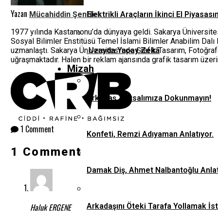
Yazan
Mücahiddin Şentürk
Elektrikli Araçların İkinci El Piyas
1977 yılında Kastamonu’da dünyaya geldi. Sakarya Üniversites
Sosyal Bilimler Enstitüsü Temel İslami Bilimler Anabilim Dalı
uzmanlaştı. Sakarya Üniversitesi’nde Grafik Tasarım, Fotoğraf
Uzayda Yapay Zekâ
uğraşmaktadır. Halen bir reklam ajansında grafik tasarım üzeri
Mizah
Arkadaş, Kutsalımıza Dokunmayın!
1 Comment
Konfeti, Remzi Adıyaman Anlatıyor.
1 Comment
Damak Diş, Ahmet Nalbantoğlu Anlat
Arkadaşını Öteki Tarafa Yollamak İs
Haluk ERGENE