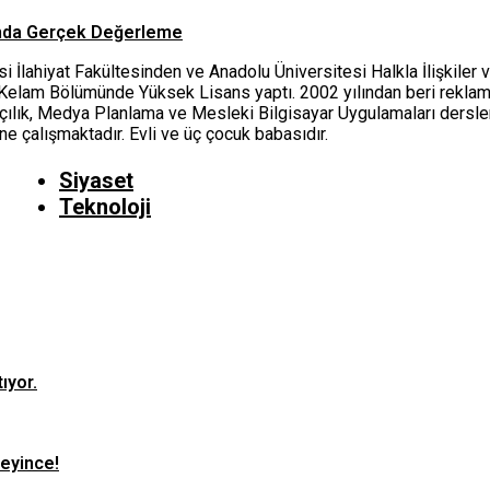
asında Gerçek Değerleme
i İlahiyat Fakültesinden ve Anadolu Üniversitesi Halkla İlişkile
 Kelam Bölümünde Yüksek Lisans yaptı. 2002 yılından beri reklamcı
çılık, Medya Planlama ve Mesleki Bilgisayar Uygulamaları dersler
ne çalışmaktadır. Evli ve üç çocuk babasıdır.
Siyaset
Teknoloji
ıyor.
teyince!