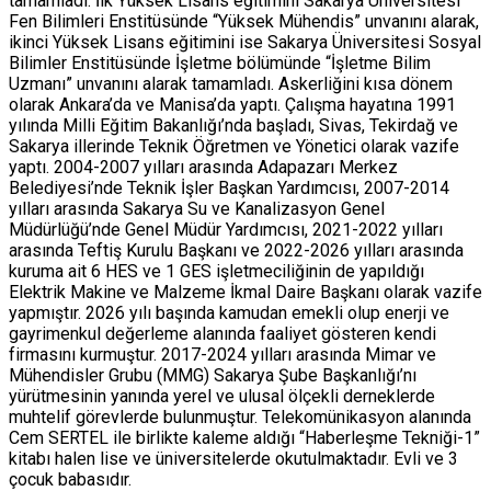
tamamladı. İlk Yüksek Lisans eğitimini Sakarya Üniversitesi
Fen Bilimleri Enstitüsünde “Yüksek Mühendis” unvanını alarak,
ikinci Yüksek Lisans eğitimini ise Sakarya Üniversitesi Sosyal
Bilimler Enstitüsünde İşletme bölümünde “İşletme Bilim
Uzmanı” unvanını alarak tamamladı. Askerliğini kısa dönem
olarak Ankara’da ve Manisa’da yaptı. Çalışma hayatına 1991
yılında Milli Eğitim Bakanlığı’nda başladı, Sivas, Tekirdağ ve
Sakarya illerinde Teknik Öğretmen ve Yönetici olarak vazife
yaptı. 2004-2007 yılları arasında Adapazarı Merkez
Belediyesi’nde Teknik İşler Başkan Yardımcısı, 2007-2014
yılları arasında Sakarya Su ve Kanalizasyon Genel
Müdürlüğü’nde Genel Müdür Yardımcısı, 2021-2022 yılları
arasında Teftiş Kurulu Başkanı ve 2022-2026 yılları arasında
kuruma ait 6 HES ve 1 GES işletmeciliğinin de yapıldığı
Elektrik Makine ve Malzeme İkmal Daire Başkanı olarak vazife
yapmıştır. 2026 yılı başında kamudan emekli olup enerji ve
gayrimenkul değerleme alanında faaliyet gösteren kendi
firmasını kurmuştur. 2017-2024 yılları arasında Mimar ve
Mühendisler Grubu (MMG) Sakarya Şube Başkanlığı’nı
yürütmesinin yanında yerel ve ulusal ölçekli derneklerde
muhtelif görevlerde bulunmuştur. Telekomünikasyon alanında
Cem SERTEL ile birlikte kaleme aldığı “Haberleşme Tekniği-1”
kitabı halen lise ve üniversitelerde okutulmaktadır. Evli ve 3
çocuk babasıdır.