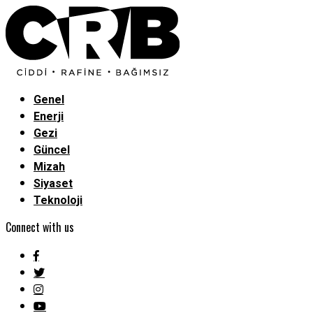
Genel
Enerji
Gezi
Güncel
Mizah
Siyaset
Teknoloji
Connect with us