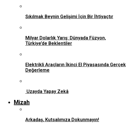
Sıkılmak Beynin Gelişimi İçin Bir İhtiyaçtır
Milyar Dolarlık Yarış: Dünyada Füzyon,
Türkiye’de Beklentiler
Elektrikli Araçların İkinci El Piyasasında Gerçek
Değerleme
Uzayda Yapay Zekâ
Mizah
Arkadaş, Kutsalımıza Dokunmayın!