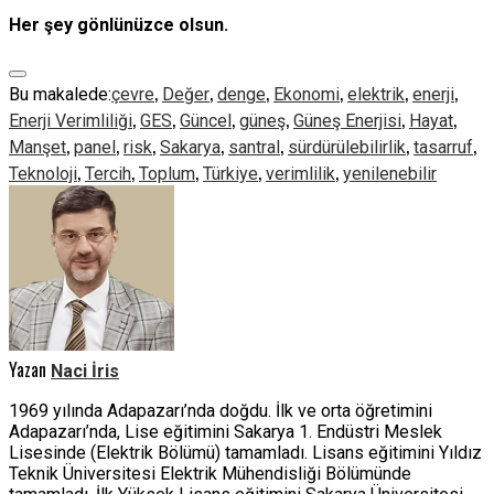
Her şey gönlünüzce olsun.
,
,
,
,
,
,
Bu makalede:
çevre
Değer
denge
Ekonomi
elektrik
enerji
,
,
,
,
,
,
Enerji Verimliliği
GES
Güncel
güneş
Güneş Enerjisi
Hayat
,
,
,
,
,
,
,
Manşet
panel
risk
Sakarya
santral
sürdürülebilirlik
tasarruf
,
,
,
,
,
Teknoloji
Tercih
Toplum
Türkiye
verimlilik
yenilenebilir
Yazan
Naci İris
1969 yılında Adapazarı’nda doğdu. İlk ve orta öğretimini
Adapazarı’nda, Lise eğitimini Sakarya 1. Endüstri Meslek
Lisesinde (Elektrik Bölümü) tamamladı. Lisans eğitimini Yıldız
Teknik Üniversitesi Elektrik Mühendisliği Bölümünde