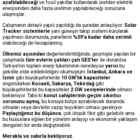
azaltılabileceği
ve fosil yakıtlar kullanılarak üretilen elektrik
enerjisinden daha fazla üretimin yapılabileceği sonucuna
ulaşmışlar.
Çalışmanın detaylı yapılı yapıldığı da şuradan anlaşılıyor:
Solar
Tracker sistemlerle
yani güneşin takip sistemi kurularak
yapılması durumunda, panellerin
%39’a kadar daha verimli
olabileceği de hesaplanmış.
Ülkemiz açısından
değerlendirildiğinde, geçmişte yapılan bir
çalışmada
tüm evlerin çatıları çatı GES’ler
ile donatılsa
Türkiye’nin toplam enerji tüketiminin neredeyse
yarısı
bu
şekilde elde edilebildiğini okumuştum.
İstanbul, Ankara ve
İzmir
gibi büyükşehirlerde
10 GW’lık kapasiteler
öngörülürken
Kocaeli, Sakarya, Tekirdağ
gibi
büyükşehirlerde bu kapasiteler
2 GW seviyelerinde
olması
bekleniyor. Tabii ki
konut sahiplerinin geçim sıkıntısı
sorununu aşmış
, bu konuya bütçe ayırabilecek durumda
olmaları veya devletin cazip teşvikleri olması gerekiyor.
Paylaştığımız bu düşünce
, çok ütopik fikir gibi gelebilir ama
bu hususlara eğilen bir yönetim anlayışı ve ekonomik yaklaşım
dengeleri bir anda değiştirebilir.
Merakla ve sabırla bekliyoruz.