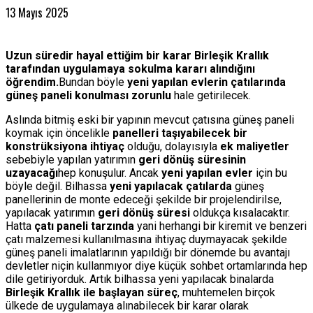
13 Mayıs 2025
Uzun süredir hayal ettiğim bir karar Birleşik Krallık
tarafından uygulamaya sokulma kararı alındığını
öğrendim.
Bundan böyle
yeni yapılan evlerin çatılarında
güneş paneli konulması zorunlu
hale getirilecek.
Aslında bitmiş eski bir yapının mevcut çatısına güneş paneli
koymak için öncelikle
panelleri taşıyabilecek bir
konstrüksiyona ihtiyaç
olduğu, dolayısıyla
ek maliyetler
sebebiyle yapılan yatırımın
geri dönüş süresinin
uzayacağı
hep konuşulur. Ancak
yeni yapılan evler
için bu
böyle değil. Bilhassa
yeni yapılacak çatılarda
güneş
panellerinin de monte edeceği şekilde bir projelendirilse,
yapılacak yatırımın
geri dönüş süresi
oldukça kısalacaktır.
Hatta
çatı paneli tarzında
yani herhangi bir kiremit ve benzeri
çatı malzemesi kullanılmasına ihtiyaç duymayacak şekilde
güneş paneli imalatlarının yapıldığı bir dönemde bu avantajı
devletler niçin kullanmıyor diye küçük sohbet ortamlarında hep
dile getiriyorduk. Artık bilhassa yeni yapılacak binalarda
Birleşik Krallık ile başlayan süreç
, muhtemelen birçok
ülkede de uygulamaya alınabilecek bir karar olarak