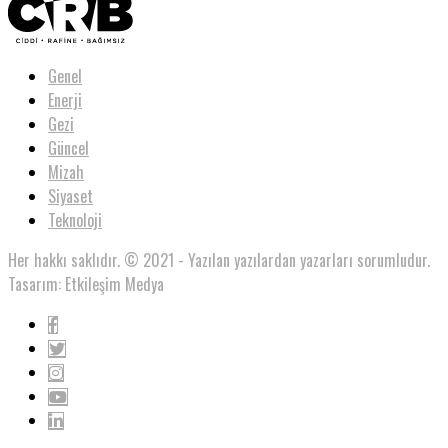
Genel
Enerji
Gezi
Güncel
Mizah
Siyaset
Teknoloji
Her hakkı saklıdır. © 2021 - Yazılan yazılardan yazarları sorumludur.
Tasarım: Etkileşim Medya