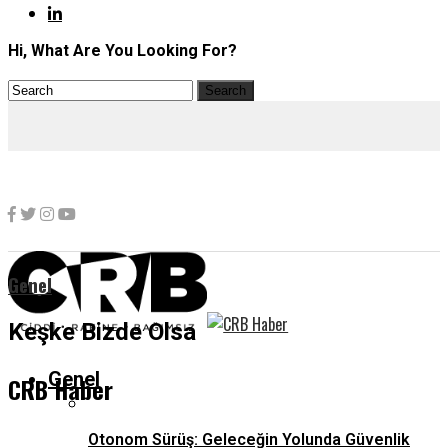
Hi, What Are You Looking For?
Genel
Keşke Bizde Olsa
Genel
CRB Haber
Otonom Sürüş: Geleceğin Yolunda Güvenlik