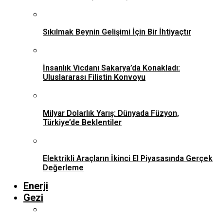
Sıkılmak Beynin Gelişimi İçin Bir İhtiyaçtır
İnsanlık Vicdanı Sakarya’da Konakladı:
Uluslararası Filistin Konvoyu
Milyar Dolarlık Yarış: Dünyada Füzyon,
Türkiye’de Beklentiler
Elektrikli Araçların İkinci El Piyasasında Gerçek
Değerleme
Enerji
Gezi