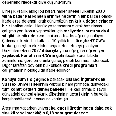
değerlendirilecektir diye düşünüyorum.
Birleşik Krallık aldığı bu kararı, haber siteleri ülkenin
2030
yılına kadar karbondan arınma hedefinin bir parçası
olarak
ifade etse de enerji artık günümüzün
en kritik değerlerinden
birisi
haline geldi. Henüz yasa tasarısı olarak hazırlanan
çalışma yeni konut yapacaklar için
maliyetleri arttırsa da
4
yıl gibi bir sürede
kendisini amorti edeceği düşünülüyor.
Çalışma ülkede, bu katkı ile
10 yıllık bir süreçte 47 GW’a
kadar
güneşten elektrik enerjisi elde etmeyi planlıyor.
Düzenlemelerin
2027 itibarıyla
yürürlüğe gireceği ve
yeni
yapılacak konutların 4/5’ine
getirilecek zorunlulukla
zeminlerine göre bir oranla güneş paneli konması istenecek.
Diğer taraftan devletin bu konuda
kredi programları
çalışmalarının olduğu da ifade ediliyor.
Konuya dünya ölçeğinde
bakacak olursak;
İngiltere’deki
Sussex Üniversitesi’nin
yaptığı bir araştırmada, dünyadaki
tüm konut çatıları güneş panelleri
ile kaplanmış olsaydı
dünyadaki güncel elektrik tüketiminin
üçte ikisinin
bu yolla
karşılanabileceği sonucuna varılmıştı.
Araştırma yaparken üniversite,
enerji üretiminden daha çok
yine
küresel sıcaklığın 0,13 santigrat derece