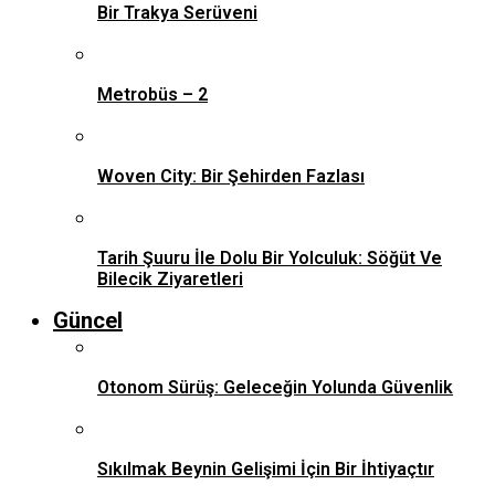
Bir Trakya Serüveni
Metrobüs – 2
Woven City: Bir Şehirden Fazlası
Tarih Şuuru İle Dolu Bir Yolculuk: Söğüt Ve
Bilecik Ziyaretleri
Güncel
Otonom Sürüş: Geleceğin Yolunda Güvenlik
Sıkılmak Beynin Gelişimi İçin Bir İhtiyaçtır