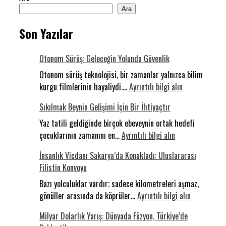
Ara
Son Yazılar
Otonom Sürüş: Geleceğin Yolunda Güvenlik
Otonom sürüş teknolojisi, bir zamanlar yalnızca bilim
:
kurgu filmlerinin hayaliydi.…
Ayrıntılı bilgi alın
Otonom
Sıkılmak Beynin Gelişimi İçin Bir İhtiyaçtır
Sürüş:
Geleceğin
Yaz tatili geldiğinde birçok ebeveynin ortak hedefi
:
Yolunda
çocuklarının zamanını en…
Ayrıntılı bilgi alın
Sıkılmak
Güvenlik
İnsanlık Vicdanı Sakarya’da Konakladı: Uluslararası
Beynin
Filistin Konvoyu
Gelişimi
İçin
Bazı yolculuklar vardır; sadece kilometreleri aşmaz,
Bir
:
gönüller arasında da köprüler…
Ayrıntılı bilgi alın
İhtiyaçtır
İnsanlık
Milyar Dolarlık Yarış: Dünyada Füzyon, Türkiye’de
Vicdanı