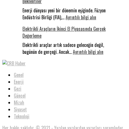
Beklentiler
Sakarya’da
Konakladı:
Enerji dünyası yeni bir dönemin eşiğinde. Füzyon
:
Uluslararas
Endüstrisi Birliği (FIA),…
Ayrıntılı bilgi alın
Milyar
Filistin
Elektrikli Araçların İkinci El Piyasasında Gerçek
Dolarlık
Konvoyu
Değerleme
Yarış:
Dünyada
Elektrikli araçlar artık sadece geleceğin değil,
Füzyon,
:
bugünün de gerçeği. Ancak…
Ayrıntılı bilgi alın
Türkiye’de
Elektrikli
Beklentiler
Araçların
İkinci
Genel
El
Enerji
Piyasasında
Gezi
Gerçek
Güncel
Değerleme
Mizah
Siyaset
Teknoloji
Her hakkı saklıdır. © 2021 - Yazılan yazılardan yazarları sorumludur.