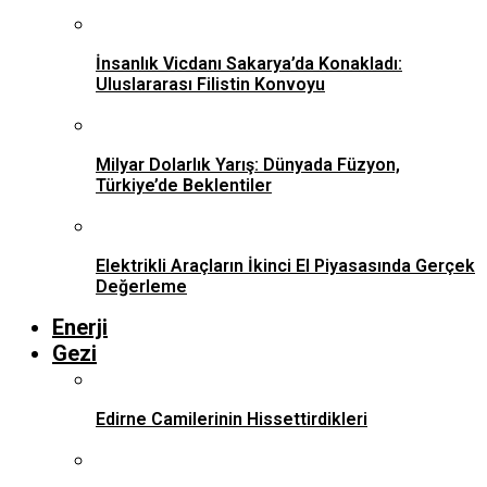
İnsanlık Vicdanı Sakarya’da Konakladı:
Uluslararası Filistin Konvoyu
Milyar Dolarlık Yarış: Dünyada Füzyon,
Türkiye’de Beklentiler
Elektrikli Araçların İkinci El Piyasasında Gerçek
Değerleme
Enerji
Gezi
Edirne Camilerinin Hissettirdikleri