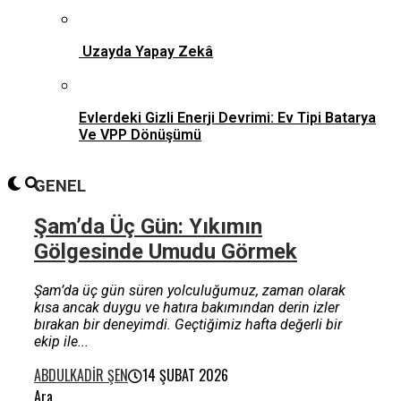
Uzayda Yapay Zekâ
Evlerdeki Gizli Enerji Devrimi: Ev Tipi Batarya
Ve VPP Dönüşümü
GENEL
Şam’da Üç Gün: Yıkımın
Gölgesinde Umudu Görmek
Şam’da üç gün süren yolculuğumuz, zaman olarak
kısa ancak duygu ve hatıra bakımından derin izler
bırakan bir deneyimdi. Geçtiğimiz hafta değerli bir
ekip ile...
ABDULKADIR ŞEN
14 ŞUBAT 2026
Ara