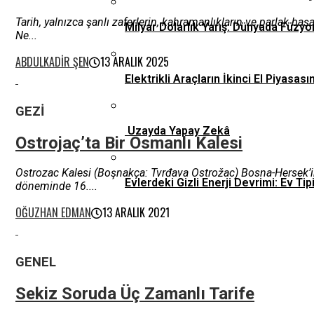
Tarih, yalnızca şanlı zaferlerin, kahramanlıkların ve parlak ba
Milyar Dolarlık Yarış: Dünyada Füzyo
Ne...
ABDULKADIR ŞEN
13 ARALIK 2025
Elektrikli Araçların İkinci El Piyas
GEZI
Uzayda Yapay Zekâ
Ostrojaç’ta Bir Osmanlı Kalesi
Ostrozac Kalesi (Boşnakça: Tvrđava Ostrožac) Bosna-Hersek’in 
Evlerdeki Gizli Enerji Devrimi: Ev 
döneminde 16....
OĞUZHAN EDMAN
13 ARALIK 2021
GENEL
Sekiz Soruda Üç Zamanlı Tarife