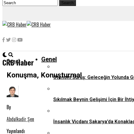
Genel
Genel
CRB Haber
Konuşma, Konuşturma!
Otonom Sürüş: Geleceğin Yolunda G
Sıkılmak Beynin Gelişimi İçin Bir İhti
By
Abdulkadir Şen
İnsanlık Vicdanı Sakarya’da Konaklad
Yayınlandı