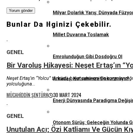
Milyar Dolarlık Yarış: Dünyada Füzyo
Bunlar Da Ilginizi Çekebilir.
Millet Duvarına Toslamak
GENEL
Emrolunduğun Gibi Dosdoğru Ol
Bir Varoluş Hikayesi: Neşet Ertaş’ın “Y
Neşet Ertaş’ın “Yolcu” türküsü, hayat serüveninin sorgulandığı
Arkadaş, Kutsalımıza Dokunmayın!
yolculuğuna...
MÜCAHIDDIN ŞENTÜRK
30 MART 2024
Enerji Dünyasında Paradigma Değişi
GENEL
Otonom Sürüş: Geleceğin Yolunda G
Unutulan Acı; Özi Katliamı Ve Gücün Kı