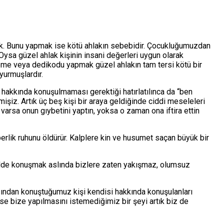
dik. Bunu yapmak ise kötü ahlakın sebebidir. Çocukluğumuzdan
ysa güzel ahlak kişinin insani değerleri uygun olarak
leme veya dedikodu yapmak güzel ahlakın tam tersi kötü bir
yurmuşlardır.
hakkında konuşulmaması gerektiği hatırlatılınca da “ben
mişiz. Artık üç beş kişi bir araya geldiğinde ciddi meseleleri
arsa onun gıybetini yaptın, yoksa o zaman ona iftira ettin
raberlik ruhunu öldürür. Kalplere kin ve husumet saçan büyük bir
 halde konuşmak aslında bizlere zaten yakışmaz, olumsuz
ından konuştuğumuz kişi kendisi hakkında konuşulanları
 bize yapılmasını istemediğimiz bir şeyi artık biz de