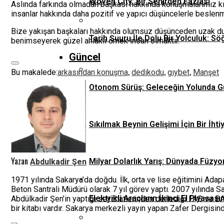
Woven City: Bir Şehirden Fazlası
Aslında farkında olmadan başkası hakkında konuşmalarımız k
insanlar hakkında daha pozitif ve yapıcı düşüncelerle beslen
Bize yakışan başkaları hakkında olumsuz düşünceden uzak d
Tarih Şuuru İle Dolu Bir Yolculuk: Sö
benimseyerek güzel ahlaklı örnek insan olmaktır.
Güncel
,
,
,
Bu makalede:
arkasından konuşma
dedikodu
gıybet
Manşet
Otonom Sürüş: Geleceğin Yolunda G
Sıkılmak Beynin Gelişimi İçin Bir İhti
Yazan
Milyar Dolarlık Yarış: Dünyada Füzyo
Abdulkadir Şen
1971 yılında Sakarya’da doğdu. İlk, orta ve lise eğitimini Ad
Beton Santrali Müdürü olarak 7 yıl görev yaptı. 2007 yılında 
Elektrikli Araçların İkinci El Piyas
Abdülkadir Şen’in yaptığı seyahatlerinden derlediği FAS ve BA
bir kitabı vardır. Sakarya merkezli yayın yapan Zafer Dergisin