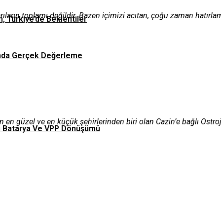
şarıların toplamı değildir. Bazen içimizi acıtan, çoğu zaman hatırla
n, Türkiye’de Beklentiler
asında Gerçek Değerleme
en güzel ve en küçük şehirlerinden biri olan Cazin’e bağlı Ostro
Tipi Batarya Ve VPP Dönüşümü