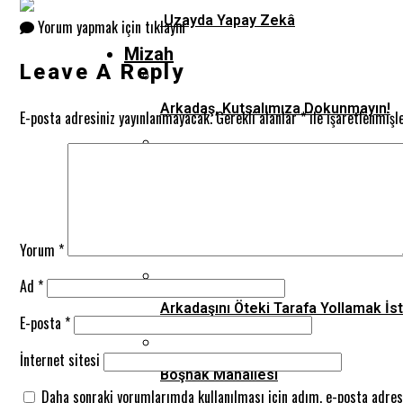
Uzayda Yapay Zekâ
Yorum yapmak için tıklayın
Mizah
Leave A Reply
Arkadaş, Kutsalımıza Dokunmayın!
E-posta adresiniz yayınlanmayacak.
Gerekli alanlar
*
ile işaretlenmişl
Konfeti, Remzi Adıyaman Anlatıyor.
Damak Diş, Ahmet Nalbantoğlu Anlat
Yorum
*
Ad
*
Arkadaşını Öteki Tarafa Yollamak İs
E-posta
*
İnternet sitesi
Boşnak Mahallesi
Daha sonraki yorumlarımda kullanılması için adım, e-posta adresi