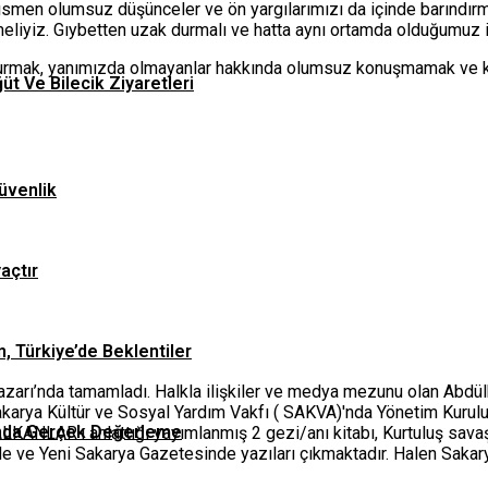
ısmen olumsuz düşünceler ve ön yargılarımızı da içinde barındı
meliyiz. Gıybetten uzak durmalı ve hatta aynı ortamda olduğumuz 
urmak, yanımızda olmayanlar hakkında olumsuz konuşmamak ve k
ğüt Ve Bilecik Ziyaretleri
üvenlik
yaçtır
n, Türkiye’de Beklentiler
apazarı’nda tamamladı. Halkla ilişkiler ve medya mezunu olan Abdü
Sakarya Kültür ve Sosyal Yardım Vakfı ( SAKVA)'nda Yönetim Kurul
asında Gerçek Değerleme
LKANLAR’ı anlattığı yayımlanmış 2 gezi/anı kitabı, Kurtuluş sava
de ve Yeni Sakarya Gazetesinde yazıları çıkmaktadır. Halen Sakary