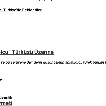
n, Türkiye’de Beklentiler
olcu” Türküsü Üzerine
 ve bu serüvene dair derin düşüncelerin anlatıldığı, yürek burkan
mi
üvenlik
ymeti