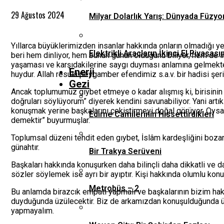
29 Ağustos 2024
Milyar Dolarlık Yarış: Dünyada Füzyo
Yıllarca büyüklerimizden insanlar hakkında onların olmadığı 
Elektrikli Araçların İkinci El Piyas
beri hem dinliyor, hem bunun günah olduğunu biliyor, hem de 
yaşaması ve karşıdakilerine saygı duyması anlamına gelmekted
Enerji
huydur. Allah resulü peygamber efendimiz s.a.v. bir hadisi şeri
Gezi
Ancak toplumumuz gıybet etmeye o kadar alışmış ki, birisinin
doğruları söylüyorum” diyerek kendini savunabiliyor. Yani artık 
konuşmak yerine başkalarını çekiştirmeyi doğal görüyor. Oysak
Edirne Camilerinin Hissettirdikleri
demektir” buyurmuşlar.
Toplumsal düzeni tehdit eden gıybet, İslâm kardeşliğini bozar. İ
günahtır.
Bir Trakya Serüveni
Başkaları hakkında konuşurken daha bilinçli daha dikkatli ve 
sözler söylemek ise ayrı bir ayıptır. Kişi hakkında olumlu konu
Metrobüs – 2
Bu anlamda birazcık empati yapmalı ve başkalarının bizim ha
duyduğunda üzülecektir. Biz de arkamızdan konuşulduğunda üz
yapmayalım.