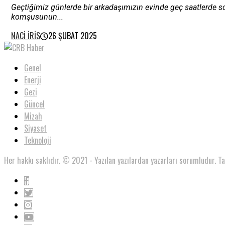
Geçtiğimiz günlerde bir arkadaşımızın evinde geç saatlerde s
komşusunun...
NACI İRIS
26 ŞUBAT 2025
Genel
Enerji
Gezi
Güncel
Mizah
Siyaset
Teknoloji
Her hakkı saklıdır. © 2021 - Yazılan yazılardan yazarları sorumludur. T