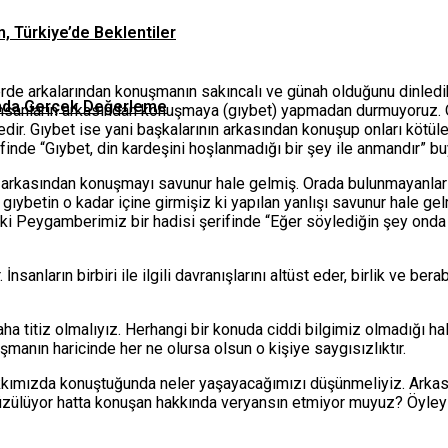
n, Türkiye’de Beklentiler
yerde arkalarından konuşmanın sakıncalı ve günah olduğunu dinle
asında Gerçek Değerleme
insanların arkasından konuşmaya (gıybet) yapmadan durmuyoruz. O
ir. Gıybet ise yani başkalarının arkasından konuşup onları kötü
finde “Gıybet, din kardeşini hoşlanmadığı bir şey ile anmandır” bu
 arkasından konuşmayı savunur hale gelmiş. Orada bulunmayanlar 
gıybetin o kadar içine girmişiz ki yapılan yanlışı savunur hale gel
i Peygamberimiz bir hadisi şerifinde “Eğer söylediğin şey onda v
nsanların birbiri ile ilgili davranışlarını altüst eder, birlik ve be
daha titiz olmalıyız. Herhangi bir konuda ciddi bilgimiz olmadığı
şmanın haricinde her ne olursa olsun o kişiye saygısızlıktır.
kkımızda konuştuğunda neler yaşayacağımızı düşünmeliyiz. Arkas
ülüyor hatta konuşan hakkında veryansın etmiyor muyuz? Öyleyse