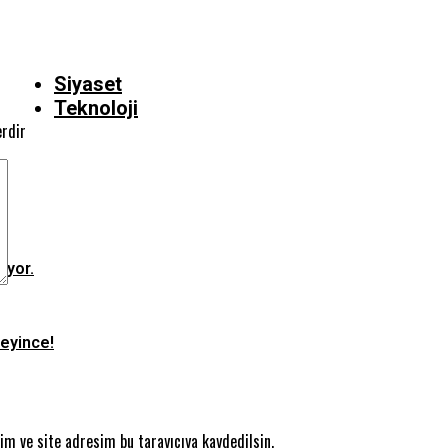
Siyaset
Teknoloji
erdir
ıyor.
teyince!
m ve site adresim bu tarayıcıya kaydedilsin.