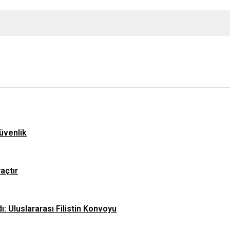
üvenlik
yaçtır
ı: Uluslararası Filistin Konvoyu