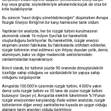
kişi veya gruplar, söyledikleriyle arkalarında küçük de olsa bir
kitle bulabiliyorlar.
Bu sürecin “nasıl doğru yönetilebileceğini” düşünürken Avrupa
Rüzgâr Enerjisi Birliği’nin bir karşı hamlesine tanık oldum.
Yaptıkları bir analizde, her bir rüzgâr türbini kurulmasının
ekonomik olarak 16 milyon Euro’luk bir hareketlilik
oluşturduğunu belirtiyorlar. Bu hareketlilik, rüzgâr enerjisi
ekipmanı üreten fabrikalar, bu fabrikalarda istihdam edilenler,
rüzgâr türbininin imal edilmesi için ihtiyaç duyulan çelik, demir,
alüminyum, bakır ve diğer madencilik sektörlerindeki
canlanmalardan kaynaklanıyor.
İkincil olarak, bir türbinin yüzde 90 oranında dönüştürülebilir
özelliğe sahip olduğunu ve sürdürülebilir bir yapıya sahip
olduğunu vurguluyorlar.
Avrupa’da 100.000’in üzerinde rüzgâr türbini, 4.000’e yakın
deniz üstü rüzgâr türbini ve 30 tane de yüzer rüzgâr türbini
bulunuyor. Geçen yıl, Avrupa’da elektrik tüketiminin %19’unun
rüzgâr enerjisinden karşılandığı ifade edilen analizde, rüzgâr
türbinlerinin diğer enerji santrallerine kıyasla en uygun olduğu
alanların tarım arazileri olduğu belirtiliyor.