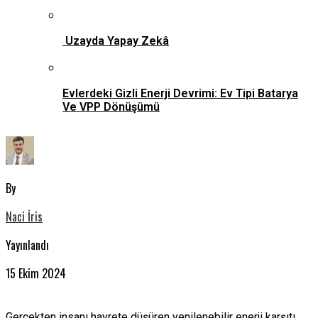
Uzayda Yapay Zekâ
Evlerdeki Gizli Enerji Devrimi: Ev Tipi Batarya
Ve VPP Dönüşümü
By
Naci İris
Yayınlandı
15 Ekim 2024
Gerçekten insanı hayrete düşüren yenilenebilir enerji karşıtı