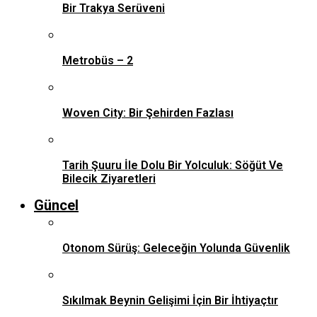
Bir Trakya Serüveni
Metrobüs – 2
Woven City: Bir Şehirden Fazlası
Tarih Şuuru İle Dolu Bir Yolculuk: Söğüt Ve
Bilecik Ziyaretleri
Güncel
Otonom Sürüş: Geleceğin Yolunda Güvenlik
Sıkılmak Beynin Gelişimi İçin Bir İhtiyaçtır