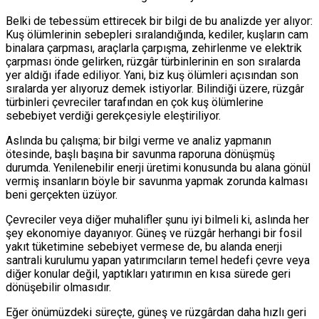
Belki de tebessüm ettirecek bir bilgi de bu analizde yer alıyor:
Kuş ölümlerinin sebepleri sıralandığında, kediler, kuşların cam
binalara çarpması, araçlarla çarpışma, zehirlenme ve elektrik
çarpması önde gelirken, rüzgâr türbinlerinin en son sıralarda
yer aldığı ifade ediliyor. Yani, biz kuş ölümleri açısından son
sıralarda yer alıyoruz demek istiyorlar. Bilindiği üzere, rüzgâr
türbinleri çevreciler tarafından en çok kuş ölümlerine
sebebiyet verdiği gerekçesiyle eleştiriliyor.
Aslında bu çalışma; bir bilgi verme ve analiz yapmanın
ötesinde, başlı başına bir savunma raporuna dönüşmüş
durumda. Yenilenebilir enerji üretimi konusunda bu alana gönül
vermiş insanların böyle bir savunma yapmak zorunda kalması
beni gerçekten üzüyor.
Çevreciler veya diğer muhalifler şunu iyi bilmeli ki, aslında her
şey ekonomiye dayanıyor. Güneş ve rüzgâr herhangi bir fosil
yakıt tüketimine sebebiyet vermese de, bu alanda enerji
santrali kurulumu yapan yatırımcıların temel hedefi çevre veya
diğer konular değil, yaptıkları yatırımın en kısa sürede geri
dönüşebilir olmasıdır.
Eğer önümüzdeki süreçte, güneş ve rüzgârdan daha hızlı geri