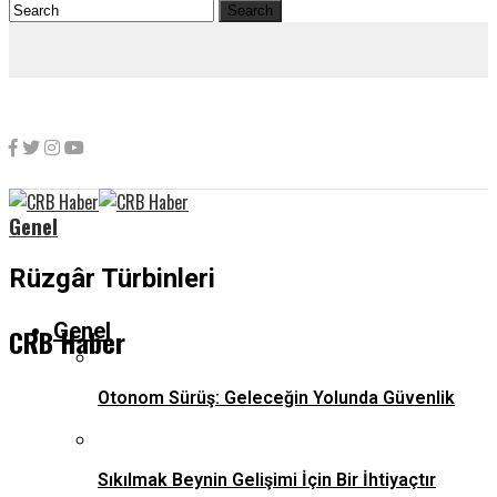
Genel
Rüzgâr Türbinleri
Genel
CRB Haber
Otonom Sürüş: Geleceğin Yolunda Güvenlik
Sıkılmak Beynin Gelişimi İçin Bir İhtiyaçtır