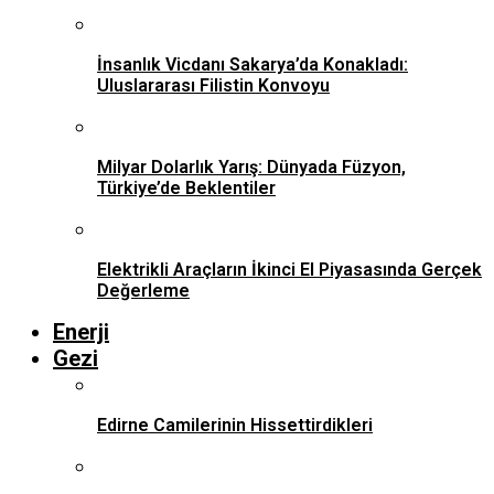
İnsanlık Vicdanı Sakarya’da Konakladı:
Uluslararası Filistin Konvoyu
Milyar Dolarlık Yarış: Dünyada Füzyon,
Türkiye’de Beklentiler
Elektrikli Araçların İkinci El Piyasasında Gerçek
Değerleme
Enerji
Gezi
Edirne Camilerinin Hissettirdikleri