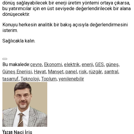
dönüş sağlayabilecek bir enerji üretim yöntemi ortaya çıkarsa,
bu yatırımcılar için en üst seviyede değerlendirilecek bir alana
dönüşecektir.
Konuyu herkesin analitik bir bakış açısıyla değerlendirmesini
isterim.
Sağlıcakla kalın.
,
,
,
,
,
,
Bu makalede:
çevre
Ekonomi
elektrik
enerji
GES
güneş
,
,
,
,
,
,
,
Güneş Enerjisi
Hayat
Manşet
panel
risk
rüzgâr
santral
,
,
,
tasarruf
Teknoloji
Toplum
yenilenebilir
Yazan
Naci İris