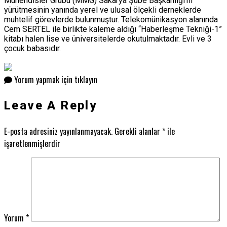
Mühendisler Grubu (MMG) Sakarya Şube Başkanlığı’nı
yürütmesinin yanında yerel ve ulusal ölçekli derneklerde
muhtelif görevlerde bulunmuştur. Telekomünikasyon alanında
Cem SERTEL ile birlikte kaleme aldığı “Haberleşme Tekniği-1”
kitabı halen lise ve üniversitelerde okutulmaktadır. Evli ve 3
çocuk babasıdır.
Yorum yapmak için tıklayın
Leave A Reply
E-posta adresiniz yayınlanmayacak.
Gerekli alanlar
*
ile
işaretlenmişlerdir
Yorum
*