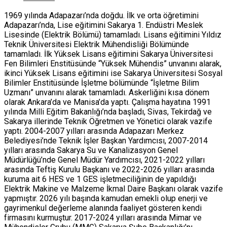
1969 yılında Adapazarı’nda doğdu. İlk ve orta öğretimini
Adapazarı’nda, Lise eğitimini Sakarya 1. Endüstri Meslek
Lisesinde (Elektrik Bölümü) tamamladı. Lisans eğitimini Yıldız
Teknik Üniversitesi Elektrik Mühendisliği Bölümünde
tamamladı. İlk Yüksek Lisans eğitimini Sakarya Üniversitesi
Fen Bilimleri Enstitüsünde “Yüksek Mühendis” unvanını alarak,
ikinci Yüksek Lisans eğitimini ise Sakarya Üniversitesi Sosyal
Bilimler Enstitüsünde İşletme bölümünde “İşletme Bilim
Uzmanı” unvanını alarak tamamladı. Askerliğini kısa dönem
olarak Ankara’da ve Manisa’da yaptı. Çalışma hayatına 1991
yılında Milli Eğitim Bakanlığı’nda başladı, Sivas, Tekirdağ ve
Sakarya illerinde Teknik Öğretmen ve Yönetici olarak vazife
yaptı. 2004-2007 yılları arasında Adapazarı Merkez
Belediyesi’nde Teknik İşler Başkan Yardımcısı, 2007-2014
yılları arasında Sakarya Su ve Kanalizasyon Genel
Müdürlüğü’nde Genel Müdür Yardımcısı, 2021-2022 yılları
arasında Teftiş Kurulu Başkanı ve 2022-2026 yılları arasında
kuruma ait 6 HES ve 1 GES işletmeciliğinin de yapıldığı
Elektrik Makine ve Malzeme İkmal Daire Başkanı olarak vazife
yapmıştır. 2026 yılı başında kamudan emekli olup enerji ve
gayrimenkul değerleme alanında faaliyet gösteren kendi
firmasını kurmuştur. 2017-2024 yılları arasında Mimar ve