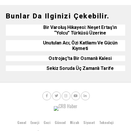
Bunlar Da Ilginizi Çekebilir.
Bir Varoluş Hikayesi: Neşet Ertaş’ın
“Yolcu” Türküsü Üzerine
Unutulan Acı; Özi Katliamı Ve Gücün
Kıymeti
Ostrojaç’ta Bir Osmanlı Kalesi
Sekiz Soruda Üç Zamanlı Tarife
Genel
Enerji
Gezi
Güncel
Mizah
Siyaset
Teknoloji