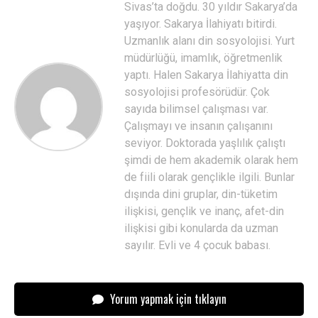
Sivas’ta doğdu. 30 yıldır Sakarya’da
yaşıyor. Sakarya İlahiyatı bitirdi.
Uzmanlık alanı din sosyolojisi. Yurt
müdürlüğü, imamlık, öğretmenlik
yaptı. Halen Sakarya İlahiyatta din
sosyolojisi profesörüdür. Çok
sayıda bilimsel çalışması var.
Çalışmayı ve insanın çalışanını
seviyor. Doktorada yaşlılık çalıştı
şimdi de hem akademik olarak hem
de fiili olarak gençlikle ilgili. Bunlar
dışında dini gruplar, din-tüketim
ilişkisi, gençlik ve inanç, afet-din
ilişkisi gibi konularda da uzman
sayılır. Evli ve 4 çocuk babası.
Yorum yapmak için tıklayın