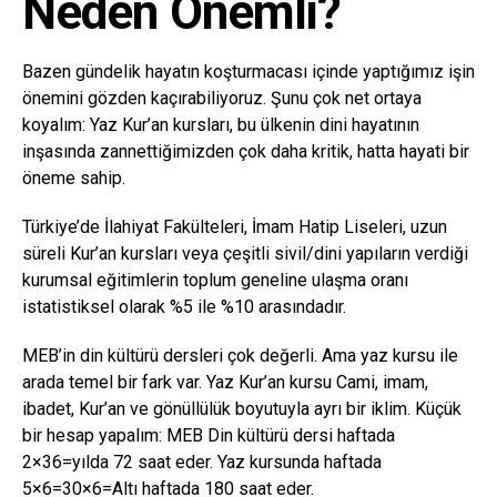
Neden Önemli?
Bazen gündelik hayatın koşturmacası içinde yaptığımız işin
önemini gözden kaçırabiliyoruz. Şunu çok net ortaya
koyalım: Yaz Kur’an kursları, bu ülkenin dini hayatının
inşasında zannettiğimizden çok daha kritik, hatta hayati bir
öneme sahip.
Türkiye’de İlahiyat Fakülteleri, İmam Hatip Liseleri, uzun
süreli Kur’an kursları veya çeşitli sivil/dini yapıların verdiği
kurumsal eğitimlerin toplum geneline ulaşma oranı
istatistiksel olarak %5 ile %10 arasındadır.
MEB’in din kültürü dersleri çok değerli. Ama yaz kursu ile
arada temel bir fark var. Yaz Kur’an kursu Cami, imam,
ibadet, Kur’an ve gönüllülük boyutuyla ayrı bir iklim. Küçük
bir hesap yapalım: MEB Din kültürü dersi haftada
2×36=yılda 72 saat eder. Yaz kursunda haftada
5×6=30×6=Altı haftada 180 saat eder.