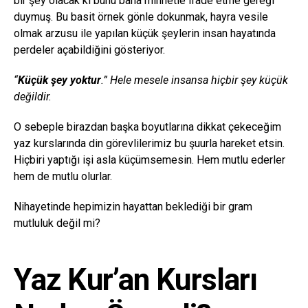
bir şey olacak ki bunu bana minnetle ifade etme gereği
duymuş. Bu basit örnek gönle dokunmak, hayra vesile
olmak arzusu ile yapılan küçük şeylerin insan hayatında
perdeler açabildiğini gösteriyor.
“
Küçük şey yoktur
.” Hele mesele insansa hiçbir şey küçük
değildir.
O sebeple birazdan başka boyutlarına dikkat çekeceğim
yaz kurslarında din görevlilerimiz bu şuurla hareket etsin.
Hiçbiri yaptığı işi asla küçümsemesin. Hem mutlu ederler
hem de mutlu olurlar.
Nihayetinde hepimizin hayattan beklediği bir gram
mutluluk değil mi?
Yaz Kur’an Kursları