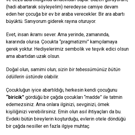
(hadi abartarak söyleyelim) neredeyse camiye devam
eden her çocuğa bir ev bir araba verecekler. Bir ara abartı
büyüktü. Sanıyorum giderek rayına oturuyor.
Evet, insan ikramı sever. Ama yerinde, zamanında,
kararında olursa. Çocukta “pragmatizmi” kamçılamaya
gerek yoktur. Hediyelerimiz sembolik ve teşvik edici olsun
ama abartıdan uzak olsun.
Doğal olun, samimi olun;
sizin bir tebessümünüz bütün
ödüllerin üstünde
olabilir.
Çocukluğun iyice abartıldığı, herkesin kendi çocuğunu
“biricik”
gördüğü bir çağda çocukları “madde” ile tatmin
edemezsiniz. Ama onlara ilginizi, sevginizi, örnek
kişiliğinizi verebilirsiniz. Emin olun asıl ihtiyaçları da bu.
Evdeki bütün bireylerin koşturduğu, evlerin otele döndüğü
bir çağda nesiller en fazla ilgiye muhtaç.