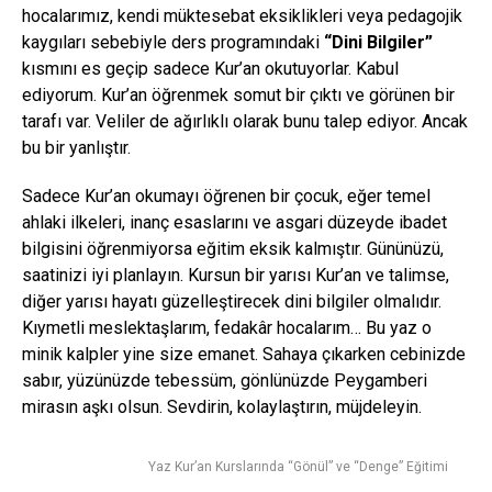
hocalarımız, kendi müktesebat eksiklikleri veya pedagojik
kaygıları sebebiyle ders programındaki
“Dini Bilgiler”
kısmını es geçip sadece Kur’an okutuyorlar. Kabul
ediyorum. Kur’an öğrenmek somut bir çıktı ve görünen bir
tarafı var. Veliler de ağırlıklı olarak bunu talep ediyor. Ancak
bu bir yanlıştır.
Sadece Kur’an okumayı öğrenen bir çocuk, eğer temel
ahlaki ilkeleri, inanç esaslarını ve asgari düzeyde ibadet
bilgisini öğrenmiyorsa eğitim eksik kalmıştır. Gününüzü,
saatinizi iyi planlayın. Kursun bir yarısı Kur’an ve talimse,
diğer yarısı hayatı güzelleştirecek dini bilgiler olmalıdır.
Kıymetli meslektaşlarım, fedakâr hocalarım… Bu yaz o
minik kalpler yine size emanet. Sahaya çıkarken cebinizde
sabır, yüzünüzde tebessüm, gönlünüzde Peygamberi
mirasın aşkı olsun. Sevdirin, kolaylaştırın, müjdeleyin.
Yaz Kur’an Kurslarında “Gönül” ve “Denge” Eğitimi