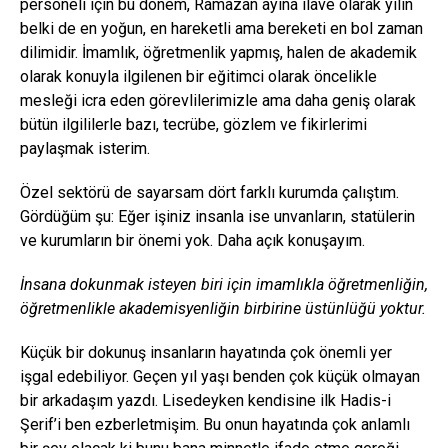
personeli için bu dönem, Ramazan ayına ilave olarak yılın
belki de en yoğun, en hareketli ama bereketi en bol zaman
dilimidir. İmamlık, öğretmenlik yapmış, halen de akademik
olarak konuyla ilgilenen bir eğitimci olarak öncelikle
mesleği icra eden görevlilerimizle ama daha geniş olarak
bütün ilgililerle bazı, tecrübe, gözlem ve fikirlerimi
paylaşmak isterim.
Özel sektörü de sayarsam dört farklı kurumda çalıştım.
Gördüğüm şu: Eğer işiniz insanla ise unvanların, statülerin
ve kurumların bir önemi yok. Daha açık konuşayım.
İnsana dokunmak isteyen biri için imamlıkla öğretmenliğin,
öğretmenlikle akademisyenliğin birbirine üstünlüğü yoktur.
Küçük bir dokunuş insanların hayatında çok önemli yer
işgal edebiliyor. Geçen yıl yaşı benden çok küçük olmayan
bir arkadaşım yazdı. Lisedeyken kendisine ilk Hadis-i
Şerif’i ben ezberletmişim. Bu onun hayatında çok anlamlı