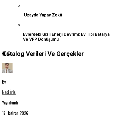
Uzayda Yapay Zekâ
Evlerdeki Gizli Enerji Devrimi: Ev Tipi Batarya
Ve VPP Dönüşümü
Katalog Verileri Ve Gerçekler
By
Naci İris
Yayınlandı
17 Haziran 2026