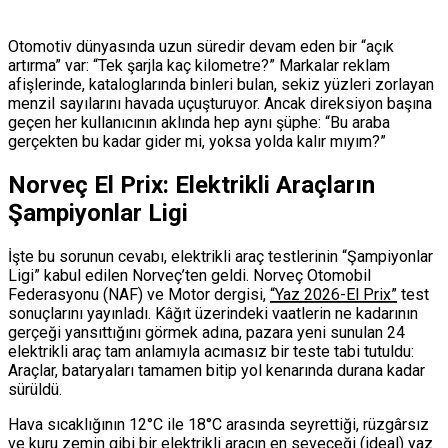
Otomotiv dünyasında uzun süredir devam eden bir “açık
artırma” var: “Tek şarjla kaç kilometre?” Markalar reklam
afişlerinde, kataloglarında binleri bulan, sekiz yüzleri zorlayan
menzil sayılarını havada uçuşturuyor. Ancak direksiyon başına
geçen her kullanıcının aklında hep aynı şüphe: “Bu araba
gerçekten bu kadar gider mi, yoksa yolda kalır mıyım?”
Norveç El Prix: Elektrikli Araçların
Şampiyonlar Ligi
İşte bu sorunun cevabı, elektrikli araç testlerinin “Şampiyonlar
Ligi” kabul edilen Norveç’ten geldi. Norveç Otomobil
Federasyonu (NAF) ve Motor dergisi,
“Yaz 2026-El Prix”
test
sonuçlarını yayınladı. Kâğıt üzerindeki vaatlerin ne kadarının
gerçeği yansıttığını görmek adına, pazara yeni sunulan 24
elektrikli araç tam anlamıyla acımasız bir teste tabi tutuldu:
Araçlar, bataryaları tamamen bitip yol kenarında durana kadar
sürüldü.
Hava sıcaklığının 12°C ile 18°C arasında seyrettiği, rüzgârsız
ve kuru zemin gibi bir elektrikli aracın en seveceği (ideal) yaz