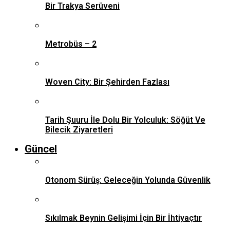
Bir Trakya Serüveni
Metrobüs – 2
Woven City: Bir Şehirden Fazlası
Tarih Şuuru İle Dolu Bir Yolculuk: Söğüt Ve
Bilecik Ziyaretleri
Güncel
Otonom Sürüş: Geleceğin Yolunda Güvenlik
Sıkılmak Beynin Gelişimi İçin Bir İhtiyaçtır