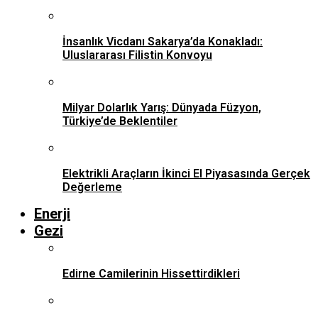
İnsanlık Vicdanı Sakarya’da Konakladı:
Uluslararası Filistin Konvoyu
Milyar Dolarlık Yarış: Dünyada Füzyon,
Türkiye’de Beklentiler
Elektrikli Araçların İkinci El Piyasasında Gerçek
Değerleme
Enerji
Gezi
Edirne Camilerinin Hissettirdikleri