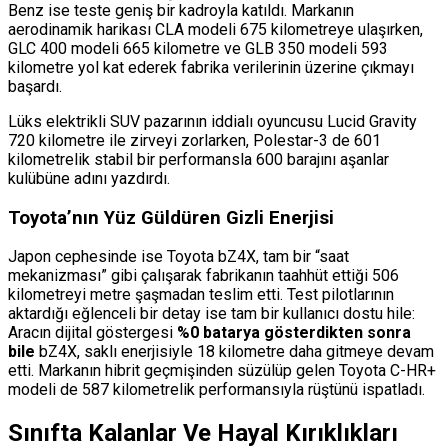
Benz ise teste geniş bir kadroyla katıldı. Markanın
aerodinamik harikası CLA modeli 675 kilometreye ulaşırken,
GLC 400 modeli 665 kilometre ve GLB 350 modeli 593
kilometre yol kat ederek fabrika verilerinin üzerine çıkmayı
başardı.
Lüks elektrikli SUV pazarının iddialı oyuncusu Lucid Gravity
720 kilometre ile zirveyi zorlarken, Polestar-3 de 601
kilometrelik stabil bir performansla 600 barajını aşanlar
kulübüne adını yazdırdı.
Toyota’nın Yüz Güldüren Gizli Enerjisi
Japon cephesinde ise Toyota bZ4X, tam bir “saat
mekanizması” gibi çalışarak fabrikanın taahhüt ettiği 506
kilometreyi metre şaşmadan teslim etti. Test pilotlarının
aktardığı eğlenceli bir detay ise tam bir kullanıcı dostu hile:
Aracın dijital göstergesi
%0 batarya gösterdikten sonra
bile
bZ4X, saklı enerjisiyle 18 kilometre daha gitmeye devam
etti. Markanın hibrit geçmişinden süzülüp gelen Toyota C-HR+
modeli de 587 kilometrelik performansıyla rüştünü ispatladı.
Sınıfta Kalanlar Ve Hayal Kırıklıkları