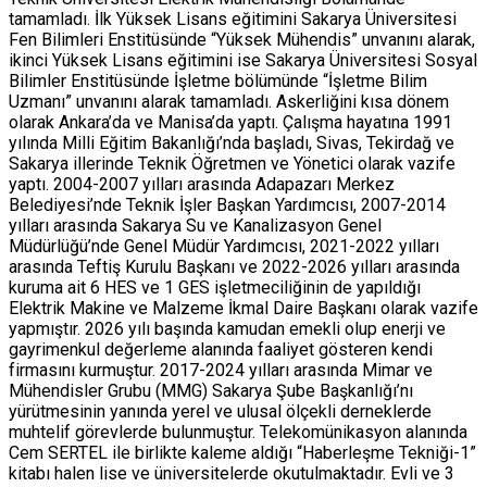
tamamladı. İlk Yüksek Lisans eğitimini Sakarya Üniversitesi
Fen Bilimleri Enstitüsünde “Yüksek Mühendis” unvanını alarak,
ikinci Yüksek Lisans eğitimini ise Sakarya Üniversitesi Sosyal
Bilimler Enstitüsünde İşletme bölümünde “İşletme Bilim
Uzmanı” unvanını alarak tamamladı. Askerliğini kısa dönem
olarak Ankara’da ve Manisa’da yaptı. Çalışma hayatına 1991
yılında Milli Eğitim Bakanlığı’nda başladı, Sivas, Tekirdağ ve
Sakarya illerinde Teknik Öğretmen ve Yönetici olarak vazife
yaptı. 2004-2007 yılları arasında Adapazarı Merkez
Belediyesi’nde Teknik İşler Başkan Yardımcısı, 2007-2014
yılları arasında Sakarya Su ve Kanalizasyon Genel
Müdürlüğü’nde Genel Müdür Yardımcısı, 2021-2022 yılları
arasında Teftiş Kurulu Başkanı ve 2022-2026 yılları arasında
kuruma ait 6 HES ve 1 GES işletmeciliğinin de yapıldığı
Elektrik Makine ve Malzeme İkmal Daire Başkanı olarak vazife
yapmıştır. 2026 yılı başında kamudan emekli olup enerji ve
gayrimenkul değerleme alanında faaliyet gösteren kendi
firmasını kurmuştur. 2017-2024 yılları arasında Mimar ve
Mühendisler Grubu (MMG) Sakarya Şube Başkanlığı’nı
yürütmesinin yanında yerel ve ulusal ölçekli derneklerde
muhtelif görevlerde bulunmuştur. Telekomünikasyon alanında
Cem SERTEL ile birlikte kaleme aldığı “Haberleşme Tekniği-1”
kitabı halen lise ve üniversitelerde okutulmaktadır. Evli ve 3