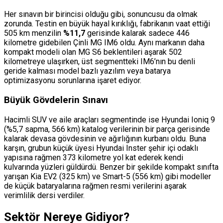
Her sınavın bir birincisi olduğu gibi, sonuncusu da olmak
zorunda. Testin en büyük hayal kırıklığı, fabrikanın vaat ettiği
505 km menzilin
%11,7
gerisinde kalarak sadece 446
kilometre gidebilen Çinli MG IM6 oldu. Aynı markanın daha
kompakt modeli olan MG S6 beklentileri aşarak 502
kilometreye ulaşırken, üst segmentteki IM6’nın bu denli
geride kalması model bazlı yazılım veya batarya
optimizasyonu sorunlarına işaret ediyor.
Büyük Gövdelerin Sınavı
Hacimli SUV ve aile araçları segmentinde ise Hyundai Ioniq 9
(%5,7 sapma, 566 km) katalog verilerinin bir parça gerisinde
kalarak devasa gövdesinin ve ağırlığının kurbanı oldu. Buna
karşın, grubun küçük üyesi Hyundai Inster şehir içi odaklı
yapısına rağmen 373 kilometre yol kat ederek kendi
kulvarında yüzleri güldürdü. Benzer bir şekilde kompakt sınıfta
yarışan Kia EV2 (325 km) ve Smart-5 (556 km) gibi modeller
de küçük bataryalarına rağmen resmi verilerini aşarak
verimlilik dersi verdiler.
Sektör Nereye Gidiyor?