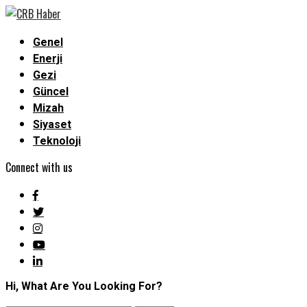
Genel
Enerji
Gezi
Güncel
Mizah
Siyaset
Teknoloji
Connect with us
Hi, What Are You Looking For?