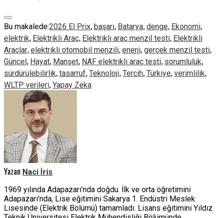
,
,
,
,
,
Bu makalede:
2026 El Prix
başarı
Batarya
denge
Ekonomi
,
,
,
elektrik
Elektrikli Araç
Elektrikli araç menzil testi
Elektrikli
,
,
,
,
Araçlar
elektrikli otomobil menzili
enerji
gerçek menzil testi
,
,
,
,
,
Güncel
Hayat
Manşet
NAF elektrikli araç testi
sorumluluk
,
,
,
,
,
,
sürdürülebilirlik
tasarruf
Teknoloji
Tercih
Türkiye
verimlilik
,
WLTP verileri
Yapay Zeka
Yazan
Naci İris
1969 yılında Adapazarı’nda doğdu. İlk ve orta öğretimini
Adapazarı’nda, Lise eğitimini Sakarya 1. Endüstri Meslek
Lisesinde (Elektrik Bölümü) tamamladı. Lisans eğitimini Yıldız
Teknik Üniversitesi Elektrik Mühendisliği Bölümünde