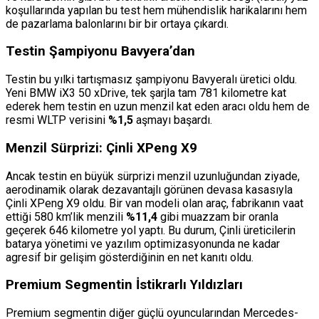
koşullarında yapılan bu test hem mühendislik harikalarını hem
de pazarlama balonlarını bir bir ortaya çıkardı.
Testin Şampiyonu Bavyera’dan
Testin bu yılki tartışmasız şampiyonu Bavyeralı üretici oldu.
Yeni BMW iX3 50 xDrive, tek şarjla tam 781 kilometre kat
ederek hem testin en uzun menzil kat eden aracı oldu hem de
resmi WLTP verisini
%1,5
aşmayı başardı.
Menzil Sürprizi: Çinli XPeng X9
Ancak testin en büyük sürprizi menzil uzunluğundan ziyade,
aerodinamik olarak dezavantajlı görünen devasa kasasıyla
Çinli XPeng X9 oldu. Bir van modeli olan araç, fabrikanın vaat
ettiği 580 km’lik menzili
%11,4
gibi muazzam bir oranla
geçerek 646 kilometre yol yaptı. Bu durum, Çinli üreticilerin
batarya yönetimi ve yazılım optimizasyonunda ne kadar
agresif bir gelişim gösterdiğinin en net kanıtı oldu.
Premium Segmentin İstikrarlı Yıldızları
Premium segmentin diğer güçlü oyuncularından Mercedes-