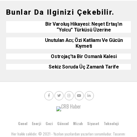
Bunlar Da Ilginizi Çekebilir.
Bir Varoluş Hikayesi: Neşet Ertaş’ın
“Yolcu” Türküsü Üzerine
Unutulan Acı; Özi Katliamı Ve Gücün
Kıymeti
Ostrojaç’ta Bir Osmanlı Kalesi
Sekiz Soruda Üç Zamanlı Tarife
Genel
Enerji
Gezi
Güncel
Mizah
Siyaset
Teknoloji
Her hakkı saklıdır. © 2021 - Yazılan yazılardan yazarları sorumludur. Tasarım: