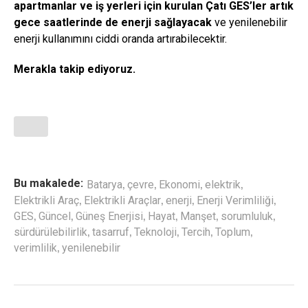
apartmanlar ve iş yerleri için kurulan Çatı GES’ler artık
gece saatlerinde de enerji sağlayacak
ve yenilenebilir
enerji kullanımını ciddi oranda artırabilecektir.
Merakla takip ediyoruz.
,
,
,
,
Bu makalede:
Batarya
çevre
Ekonomi
elektrik
,
,
,
,
Elektrikli Araç
Elektrikli Araçlar
enerji
Enerji Verimliliği
,
,
,
,
,
,
GES
Güncel
Güneş Enerjisi
Hayat
Manşet
sorumluluk
,
,
,
,
,
sürdürülebilirlik
tasarruf
Teknoloji
Tercih
Toplum
,
verimlilik
yenilenebilir