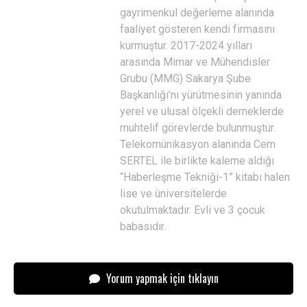
gayrimenkul değerleme alanında
faaliyet gösteren kendi firmasını
kurmuştur. 2017-2024 yılları
arasında Mimar ve Mühendisler
Grubu (MMG) Sakarya Şube
Başkanlığı’nı yürütmesinin yanında
yerel ve ulusal ölçekli derneklerde
muhtelif görevlerde bulunmuştur.
Telekomünikasyon alanında Cem
SERTEL ile birlikte kaleme aldığı
“Haberleşme Tekniği-1” kitabı halen
lise ve üniversitelerde
okutulmaktadır. Evli ve 3 çocuk
babasıdır.
Yorum yapmak için tıklayın