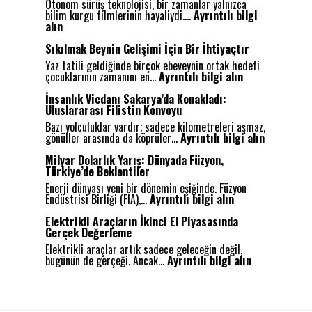
Otonom sürüş teknolojisi, bir zamanlar yalnızca
bilim kurgu filmlerinin hayaliydi.…
Ayrıntılı bilgi
:
alın
O
t
Sıkılmak Beynin Gelişimi İçin Bir İhtiyaçtır
o
Yaz tatili geldiğinde birçok ebeveynin ortak hedefi
n
:
çocuklarının zamanını en…
Ayrıntılı bilgi alın
o
S
m
ı
İnsanlık Vicdanı Sakarya’da Konakladı:
S
k
Uluslararası Filistin Konvoyu
ü
ı
r
Bazı yolculuklar vardır; sadece kilometreleri aşmaz,
l
ü
:
gönüller arasında da köprüler…
Ayrıntılı bilgi alın
m
ş
İ
a
:
n
Milyar Dolarlık Yarış: Dünyada Füzyon,
k
G
s
Türkiye’de Beklentiler
B
e
a
e
Enerji dünyası yeni bir dönemin eşiğinde. Füzyon
l
n
:
y
Endüstrisi Birliği (FIA),…
Ayrıntılı bilgi alın
e
l
M
n
c
ı
i
i
Elektrikli Araçların İkinci El Piyasasında
e
k
l
n
Gerçek Değerleme
ğ
V
y
G
i
i
Elektrikli araçlar artık sadece geleceğin değil,
a
e
n
:
c
bugünün de gerçeği. Ancak…
Ayrıntılı bilgi alın
r
l
Y
E
d
D
i
o
l
a
o
ş
l
e
n
l
i
u
k
ı
a
m