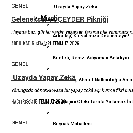
GENEL
Uzayda Yapay Zekâ
Mizah
Geleneksel YÖÇEYDER Pikniği
Hayatta bazı günler vardır; yaşarken farkına bile varamazs
Arkadaş, Kutsalımıza Dokunmayın!
ABDULKADIR ŞEN
21 TEMMUZ 2026
Konfeti, Remzi Adıyaman Anlatıyor.
GENEL
Uzayda Yapay Zekâ
Damak Diş, Ahmet Nalbantoğlu Anlat
Yörüngede dönen devasa bir yapay zekâ ağı kurma fikri kulağa 
NACI İRIS
15 TEMMUZ 2026
Arkadaşını Öteki Tarafa Yollamak İs
GENEL
Boşnak Mahallesi