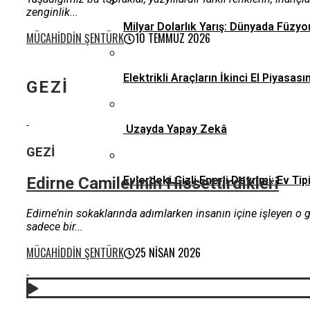
zenginlik...
Milyar Dolarlık Yarış: Dünyada Füzyo
MÜCAHIDDIN ŞENTÜRK
10 TEMMUZ 2026
Elektrikli Araçların İkinci El Piyas
GEZI
Uzayda Yapay Zekâ
GEZI
Edirne Camilerinin Hissettirdikleri
Evlerdeki Gizli Enerji Devrimi: Ev 
Edirne’nin sokaklarında adımlarken insanın içine işleyen o g
sadece bir...
MÜCAHIDDIN ŞENTÜRK
25 NISAN 2026