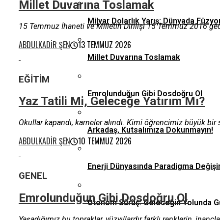
Millet Duvarına Toslamak
Milyar Dolarlık Yarış: Dünyada Füzyo
15 Temmuz İhaneti ve Milletin Dirilişi 15 Temmuz 2016 gecesi
ABDULKADIR ŞEN
13 TEMMUZ 2026
Millet Duvarına Toslamak
EĞITIM
Emrolunduğun Gibi Dosdoğru Ol
Yaz Tatili Mi, Geleceğe Yatırım Mı?
Okullar kapandı, karneler alındı. Kimi öğrencimiz büyük bir s
Arkadaş, Kutsalımıza Dokunmayın!
ABDULKADIR ŞEN
10 TEMMUZ 2026
Enerji Dünyasında Paradigma Değişi
GENEL
Emrolunduğun Gibi Dosdoğru Ol
Otonom Sürüş: Geleceğin Yolunda G
Yaşadığımız bu topraklar, yüzyıllardır farklı renklerin, inançl