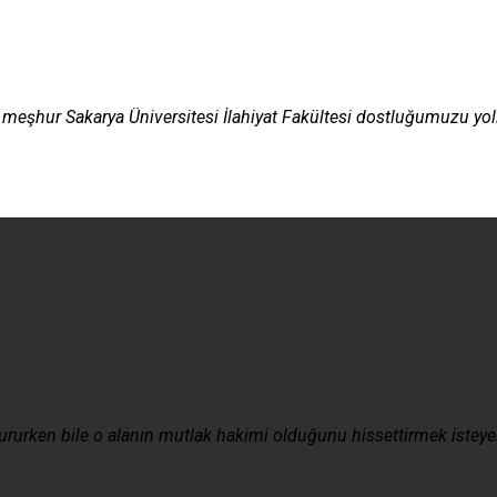
meşhur Sakarya Üniversitesi İlahiyat Fakültesi dostluğumuzu yol
rken bile o alanın mutlak hakimi olduğunu hissettirmek isteyen tan