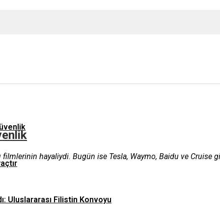
üvenlik
enlik
ilmlerinin hayaliydi. Bugün ise Tesla, Waymo, Baidu ve Cruise gibi 
yaçtır
ı: Uluslararası Filistin Konvoyu