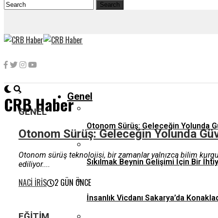
Genel
CRB Haber
GENEL
Otonom Sürüş: Geleceğin Yolunda G
Otonom Sürüş: Geleceğin Yolunda Güv
Otonom sürüş teknolojisi, bir zamanlar yalnızca bilim kurgu f
Sıkılmak Beynin Gelişimi İçin Bir İhti
ediliyor....
NACI İRIS
2 GÜN ÖNCE
İnsanlık Vicdanı Sakarya’da Konaklad
EĞITIM