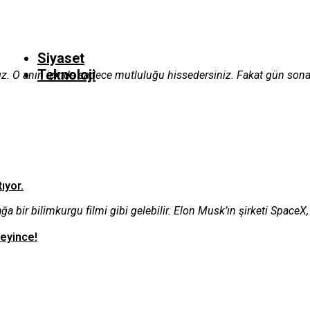
Siyaset
Teknoloji
ınız. O anın içinde sadece mutluluğu hissedersiniz. Fakat gün son
ıyor.
bir bilimkurgu filmi gibi gelebilir. Elon Musk’ın şirketi SpaceX, i
teyince!