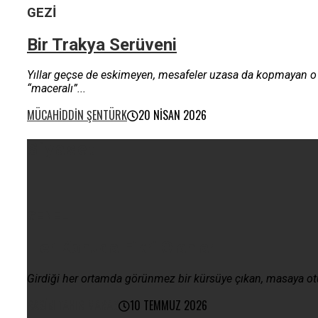
GEZI
Bir Trakya Serüveni
Yıllar geçse de eskimeyen, mesafeler uzasa da kopmayan o 
“maceralı”...
MÜCAHIDDIN ŞENTÜRK
20 NISAN 2026
Siyaset
GENEL
Her Konuda Fikri Olanlar
Girdiği her ortamda görünmez bir kürsüye çıkan, masaya oturu
RASIM TAHIR MARAZ
10 TEMMUZ 2026