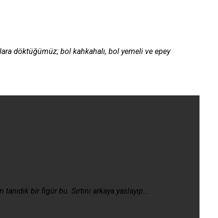
lara döktüğümüz; bol kahkahalı, bol yemeli ve epey
ıdık bir figür bu. Sırtını arkaya yaslayıp...