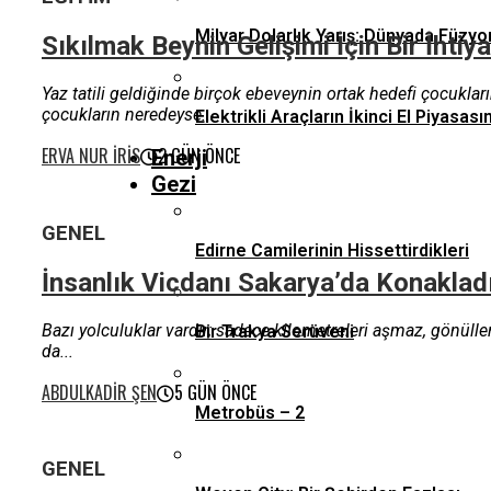
Milyar Dolarlık Yarış: Dünyada Füzyo
Sıkılmak Beynin Gelişimi İçin Bir İhtiya
Yaz tatili geldiğinde birçok ebeveynin ortak hedefi çocukları
çocukların neredeyse...
Elektrikli Araçların İkinci El Piyas
ERVA NUR İRIS
2 GÜN ÖNCE
Enerji
Gezi
GENEL
Edirne Camilerinin Hissettirdikleri
İnsanlık Vicdanı Sakarya’da Konakladı
Bazı yolculuklar vardır; sadece kilometreleri aşmaz, gönüller
Bir Trakya Serüveni
da...
ABDULKADIR ŞEN
5 GÜN ÖNCE
Metrobüs – 2
GENEL