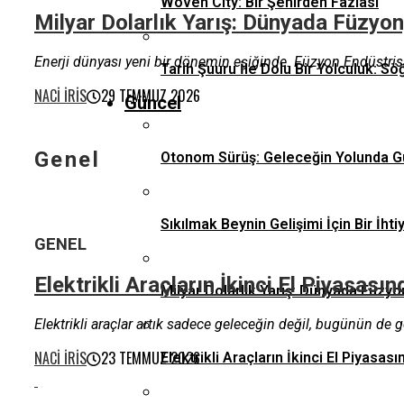
Woven City: Bir Şehirden Fazlası
Milyar Dolarlık Yarış: Dünyada Füzyon,
Enerji dünyası yeni bir dönemin eşiğinde. Füzyon Endüstrisi 
Tarih Şuuru İle Dolu Bir Yolculuk: Sö
NACI İRIS
29 TEMMUZ 2026
Güncel
Genel
Otonom Sürüş: Geleceğin Yolunda G
Sıkılmak Beynin Gelişimi İçin Bir İhti
GENEL
Elektrikli Araçların İkinci El Piyasas
Milyar Dolarlık Yarış: Dünyada Füzyo
Elektrikli araçlar artık sadece geleceğin değil, bugünün de ge
NACI İRIS
23 TEMMUZ 2026
Elektrikli Araçların İkinci El Piyas