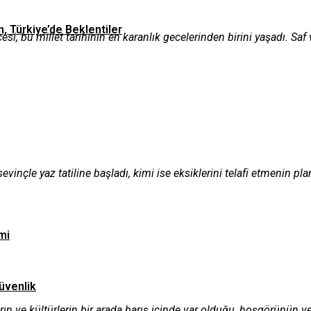
n, Türkiye’de Beklentiler
, bu millet tarihinin en karanlık gecelerinden birini yaşadı. Saf v
evinçle yaz tatiline başladı, kimi ise eksiklerini telafi etmenin p
mi
üvenlik
arın ve kültürlerin bir arada barış içinde var olduğu, hoşgörünün ve 