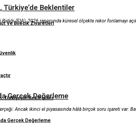
 Türkiye’de Beklentiler
Birliği (FIA), 2026 raporunda küresel ölçekte rekor fonlamayı açık
ğüt Ve Bilecik Ziyaretleri
üvenlik
yaçtır
ında Gerçek Değerleme
n, Türkiye’de Beklentiler
rçeği. Ancak ikinci el piyasasında hâlâ birçok soru işareti var: Bat
asında Gerçek Değerleme