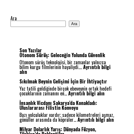
Ara
Ara
Son Yazılar
Otonom Sürüş: Geleceğin Yolunda Güvenlik
Otonom sürüş teknolojisi, bir zamanlar yalnızca
bilim kurgu filmlerinin hayaliydi.…
Ayrıntılı bilgi
:
alın
O
t
Sıkılmak Beynin Gelişimi İçin Bir İhtiyaçtır
o
Yaz tatili geldiğinde birçok ebeveynin ortak hedefi
n
:
çocuklarının zamanını en…
Ayrıntılı bilgi alın
o
S
m
ı
İnsanlık Vicdanı Sakarya’da Konakladı:
S
k
Uluslararası Filistin Konvoyu
ü
ı
r
Bazı yolculuklar vardır; sadece kilometreleri aşmaz,
l
ü
:
gönüller arasında da köprüler…
Ayrıntılı bilgi alın
m
ş
İ
a
:
n
Milyar Dolarlık Yarış: Dünyada Füzyon,
k
G
s